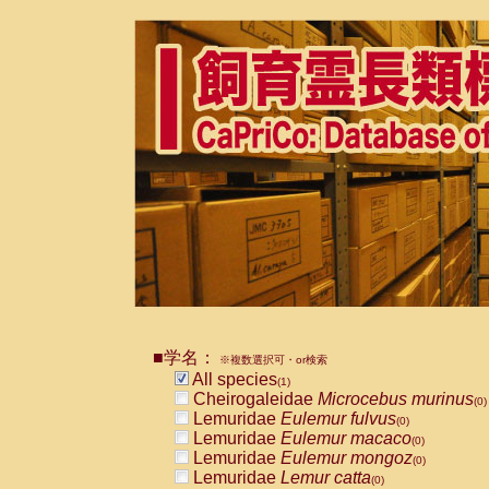
■学名：
※複数選択可・or検索
All species
(1)
Cheirogaleidae
Microcebus murinus
(0)
Lemuridae
Eulemur fulvus
(0)
Lemuridae
Eulemur macaco
(0)
Lemuridae
Eulemur mongoz
(0)
Lemuridae
Lemur catta
(0)