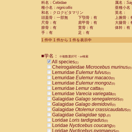
科名：Cebidae
Cebidae
Saguinus midas
属名：
Sa
(0)
種小名：
nigricollis
亜種小名
Cebidae
Saguinus mystax
(0)
和名：クロクビタマリン
英名：
Cebidae
Saguinus nigricollis
(1)
頭蓋骨：一部無
下顎骨：有
上腕骨：
Cebidae
Saguinus oedipus
(0)
尺骨：有
肩甲骨：有
大腿骨：
Cebidae
Saguinus weddelli
(0)
腓骨：有
寛骨：有
体幹：有
Cebidae
Saguinus
spp.
(0)
手：有
足：有
Cebidae
Aotus trivirgatus
(0)
Cebidae
Cebus albifrons
1 件中 1 件から 1 件を表示中
(0)
Cebidae
Cebus apella
(0)
Cebidae
Cebus capucinus
(0)
■学名：
Cebidae
Cebus nigrivittatus
※複数選択可・or検索
(0)
Cebidae
Cebus
spp.
All species
(0)
(1)
Cebidae
Saimiri boliviensis
Cheirogaleidae
Microcebus murinus
(0)
(0)
Cebidae
Saimiri sciureus
Lemuridae
Eulemur fulvus
(0)
(0)
Atelidae
Alouatta caraya
Lemuridae
Eulemur macaco
(0)
(0)
Atelidae
Alouatta fusca
Lemuridae
Eulemur mongoz
(0)
(0)
Atelidae
Alouatta seniculus
Lemuridae
Lemur catta
(0)
(0)
Atelidae
Alouatta
spp.
Lemuridae
Varecia variegata
(0)
(0)
Atelidae
Ateles belzebuth
Galagidae
Galago senegalensis
(0)
(0)
Atelidae
Ateles geoffroyi
Galagidae
Galago demidovii
(0)
(0)
Atelidae
Ateles paniscus
Galagidae
Otolemur crassicaudatus
(0)
(0)
Atelidae
Ateles
spp.
Galagidae
Galagidae
spp.
(0)
(0)
Atelidae
Lagothrix lagothricha
Loridae
Loris tardigradus
(0)
(0)
Atelidae
Lagothrix lagothricha cana
Loridae
Nycticebus coucang
(0)
(0)
Pitheciidae
Cacajao calvus rubicundu
Loridae
Nycticebus pygmaeus
(0)