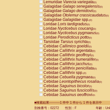
Lemuridae
Varecia variegata
(0)
Galagidae
Galago senegalensis
(0)
Galagidae
Galago demidovii
(0)
Galagidae
Otolemur crassicaudatus
(0)
Galagidae
Galagidae
spp.
(0)
Loridae
Loris tardigradus
(0)
Loridae
Nycticebus coucang
(0)
Loridae
Nycticebus pygmaeus
(0)
Loridae
Perodicticus potto
(0)
Tarsiidae
Tarsius syrichta
(0)
Cebidae
Callimico goeldii
(0)
Cebidae
Callithrix argentata
(0)
Cebidae
Callithrix geoffroyi
(0)
Cebidae
Callithrix humeralifer
(0)
Cebidae
Callithrix jacchus
(0)
Cebidae
Callithrix penicillata
(0)
Cebidae
Callithrix
spp.
(0)
Cebidae
Cebuella pygmaea
(0)
Cebidae
Leontopithecus rosalia
(0)
Cebidae
Saguinus bicolor
(0)
Cebidae
Saguinus fuscicollis
(0)
Cebidae
Saguinus geoffroyi
(0)
Cebidae
Saguinus imperator
(0)
■検索結果-----------1 件中 1 件から 1 件を表示中
Cebidae
Saguinus labiatus
(0)
Cebidae
Saguinus leucopus
剖検番号：02272
性別：F
年齢：Unk
(0)