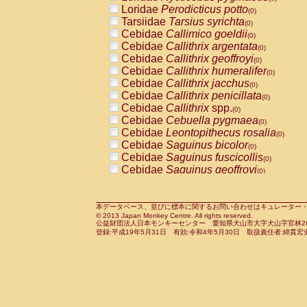
Pitheciidae
Callicebus cupreus
Loridae
Perodicticus potto
(0)
(0)
Pitheciidae
Callicebus donacophilus
Tarsiidae
Tarsius syrichta
(0
(0)
Pitheciidae
Callicebus moloch
Cebidae
Callimico goeldii
(0)
(0)
Pitheciidae
Callicebus torquatus
Cebidae
Callithrix argentata
(0)
(0)
Pitheciidae
Callicebus
spp.
Cebidae
Callithrix geoffroyi
(0)
(0)
Pitheciidae
Chiropotes satanas
Cebidae
Callithrix humeralifer
(0)
(0)
Pitheciidae
Pithecia monachus
Cebidae
Callithrix jacchus
(0)
(0)
Pitheciidae
Pithecia pithecia
Cebidae
Callithrix penicillata
(0)
(0)
Cercopithecidae
Cercocebus agilis
Cebidae
Callithrix
spp.
(0)
(0)
Cercopithecidae
Cercocebus galeritus
Cebidae
Cebuella pygmaea
(0)
Cercopithecidae
Cercocebus torquatu
Cebidae
Leontopithecus rosalia
(0)
Cercopithecidae
Cercocebus torquatus
Cebidae
Saguinus bicolor
(0)
Cercopithecidae
Cercocebus torquatu
Cebidae
Saguinus fuscicollis
(0)
Cercopithecidae
Cercocebus
hybrid
Cebidae
Saguinus geoffroyi
(0)
(0)
Cercopithecidae
Cercocebus
spp.
Cebidae
Saguinus imperator
(0)
(0)
Cercopithecidae
Lophocebus albigen
Cebidae
Saguinus labiatus
(0)
Cercopithecidae
Papio anubis
Cebidae
Saguinus leucopus
本データベース、並びに標本に関するお問い合わせはキュレーター・新宅勇太までお願い
(0)
(0)
© 2013 Japan Monkey Centre. All rights reserved.
Cercopithecidae
Papio cynocephalus
Cebidae
Saguinus midas
(
(0)
公益財団法人日本モンキーセンター 愛知県犬山市大字犬山字官林26番
Cercopithecidae
Papio hamadryas
Cebidae
Saguinus mystax
(0)
登録:平成19年5月31日 有効:令和4年5月30日 取扱責任者:綿貫宏
(0)
Cercopithecidae
Papio papio
Cebidae
Saguinus nigricollis
(0)
(1)
Cercopithecidae
Papio
spp.
Cebidae
Saguinus oedipus
(0)
(0)
Cercopithecidae
Mandrillus leucopha
Cebidae
Saguinus weddelli
(0)
Cercopithecidae
Mandrillus sphinx
Cebidae
Saguinus
spp.
(0)
(0)
Cercopithecidae
Theropithecus gelad
Cebidae
Aotus trivirgatus
(0)
Cercopithecidae
Macaca arctoides
Cebidae
Cebus albifrons
(0)
(0)