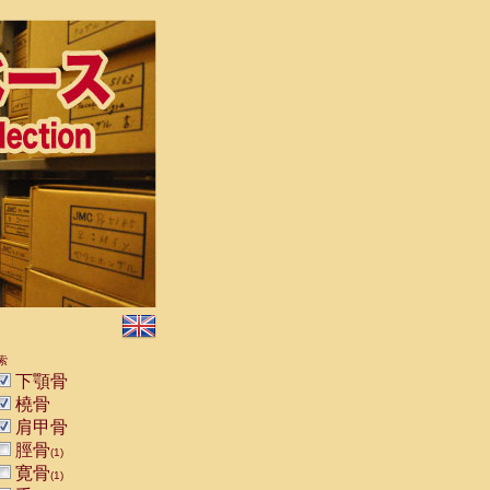
索
下顎骨
橈骨
肩甲骨
脛骨
(1)
寛骨
(1)