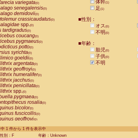
体幹
arecia variegata
(1)
(0)
alago senegalensis
足
(0)
(1)
alago demidovii
(0)
tolemur crassicaudatus
■性別：
(0)
alagidae
spp.
オス
(0)
(0)
s tardigradus
(0)
不明
(0)
ticebus coucang
(0)
ticebus pygmaeus
(0)
■年齢：
dicticus potto
(0)
胎児
(0)
rsius syrichta
(0)
子供
limico goeldii
(0)
(0)
不明
lithrix argentata
(0)
lithrix geoffroyi
(0)
lithrix humeralifer
(0)
lithrix jacchus
(0)
lithrix penicillata
(0)
lithrix
spp.
(0)
buella pygmaea
(0)
ntopithecus rosalia
(0)
uinus bicolor
(0)
uinus fuscicollis
(0)
uinus geoffroyi
(0)
uinus imperator
(0)
-1 件中 1 件から 1 件を表示中
uinus labiatus
(0)
guinus leucopus
性別：F
年齢：Unknown
(0)