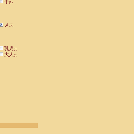
手
(1)
メス
乳児
(0)
大人
(0)