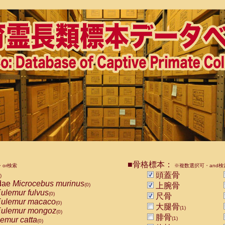
■骨格標本：
or検索
※複数選択可・and検
頭蓋骨
)
dae
Microcebus murinus
上腕骨
(0)
ulemur fulvus
(0)
尺骨
ulemur macaco
(0)
大腿骨
(1)
ulemur mongoz
(0)
腓骨
emur catta
(1)
(0)