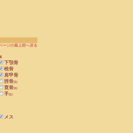
ページの最上部へ戻る
索
下顎骨
橈骨
肩甲骨
脛骨
(1)
寛骨
(1)
手
(1)
メス