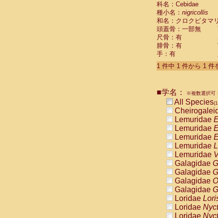
科名：Cebidae
Cebidae
Sa
種小名：
nigricollis
Cebidae
Sa
和名：クロクビタマ
Cebidae
Sag
頭蓋骨：一部無
Cebidae
Sa
尺骨：有
Cebidae
Sag
腓骨：有
Cebidae
Sa
手：有
Cebidae
Aot
Cebidae
Ceb
1 件中 1 件から 1 
Cebidae
Ceb
Cebidae
Ce
■学名：
Cebidae
Ceb
※複数選択可・
Cebidae
Ce
All Species
(1
Cebidae
Sai
Cheirogalei
Cebidae
Sai
Lemuridae
E
Atelidae
Alo
Lemuridae
E
Atelidae
Alo
Lemuridae
E
Atelidae
Alo
Lemuridae
L
Atelidae
Alo
Lemuridae
V
Atelidae
Ate
Galagidae
G
Atelidae
Ate
Galagidae
G
Atelidae
Ate
Galagidae
O
Atelidae
Ate
Galagidae
G
Atelidae
Lag
Loridae
Lori
Atelidae
Lag
Loridae
Nyc
Pitheciidae
Loridae
Nyc