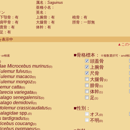
guinus midas
属名：
Saguinus
(0)
亜種小名：
guinus mystax
(0)
リン
英名：
uinus nigricollis
(1)
下顎骨：有
上腕骨：有
橈骨：有
guinus oedipus
(0)
肩甲骨：有
大腿骨：有
脛骨：一部無
uinus weddelli
(0)
寛骨：有
体幹：有
guinus
spp.
(0)
足：有
us trivirgatus
(0)
us albifrons
件を表示中
(0)
us apella
▲この
(0)
bus capucinus
(0)
us nigrivittatus
■骨格標本：
or検索
(0)
※複数選択可・and検
bus
spp.
頭蓋骨
(0)
)
miri boliviensis
dae
Microcebus murinus
(0)
上腕骨
(0)
miri sciureus
ulemur fulvus
(0)
(0)
尺骨
uatta caraya
ulemur macaco
(0)
(0)
大腿骨
(1)
uatta fusca
ulemur mongoz
(0)
(0)
腓骨
uatta seniculus
emur catta
(1)
(0)
(0)
uatta
spp.
体幹
arecia variegata
(0)
(1)
(0)
les belzebuth
alago senegalensis
足
(0)
(0)
(1)
les geoffroyi
alago demidovii
(0)
(0)
les paniscus
tolemur crassicaudatus
■性別：
(0)
(0)
les
spp.
alagidae
spp.
(0)
オス
(0)
(0)
othrix lagothricha
s tardigradus
(0)
(0)
不明
(0)
othrix lagothricha cana
ticebus coucang
(0)
(0)
Cacajao calvus rubicundus
ticebus pygmaeus
(0)
(0)