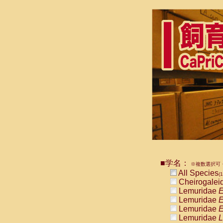
■学名：
※複数選択可・
All Species
(1
Cheirogalei
Lemuridae
E
Lemuridae
E
Lemuridae
E
Lemuridae
L