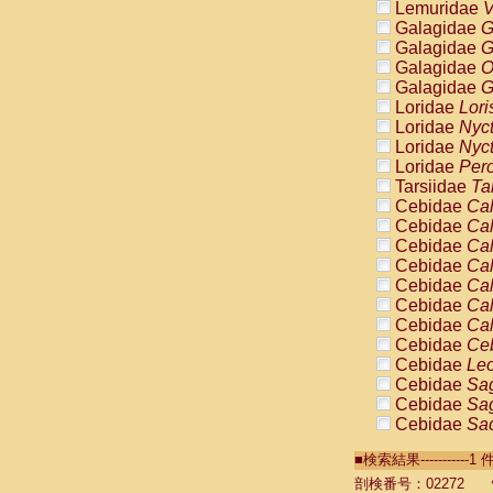
Lemuridae
V
Galagidae
G
Galagidae
G
Galagidae
O
Galagidae
G
Loridae
Lori
Loridae
Nyc
Loridae
Nyc
Loridae
Pero
Tarsiidae
Ta
Cebidae
Cal
Cebidae
Cal
Cebidae
Cal
Cebidae
Cal
Cebidae
Cal
Cebidae
Cal
Cebidae
Cal
Cebidae
Ce
Cebidae
Leo
Cebidae
Sag
Cebidae
Sag
Cebidae
Sag
Cebidae
Sag
■検索結果----------
Cebidae
Sag
Cebidae
Sa
剖検番号：02272