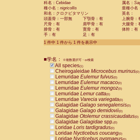
科名：Cebidae
Cebidae
Saguinus midas
属名：
Sa
(0)
種小名：
nigricollis
亜種小名
Cebidae
Saguinus mystax
(0)
和名：クロクビタマリン
英名：
Cebidae
Saguinus nigricollis
(1)
頭蓋骨：一部無
下顎骨：有
上腕骨：
Cebidae
Saguinus oedipus
(0)
尺骨：有
肩甲骨：有
大腿骨：
Cebidae
Saguinus weddelli
(0)
腓骨：有
寛骨：有
体幹：有
Cebidae
Saguinus
spp.
(0)
手：有
足：有
Cebidae
Aotus trivirgatus
(0)
Cebidae
Cebus albifrons
1 件中 1 件から 1 件を表示中
(0)
Cebidae
Cebus apella
(0)
Cebidae
Cebus capucinus
(0)
■学名：
Cebidae
Cebus nigrivittatus
※複数選択可・or検索
(0)
Cebidae
Cebus
spp.
All species
(0)
(1)
Cebidae
Saimiri boliviensis
Cheirogaleidae
Microcebus murinus
(0)
(0)
Cebidae
Saimiri sciureus
Lemuridae
Eulemur fulvus
(0)
(0)
Atelidae
Alouatta caraya
Lemuridae
Eulemur macaco
(0)
(0)
Atelidae
Alouatta fusca
Lemuridae
Eulemur mongoz
(0)
(0)
Atelidae
Alouatta seniculus
Lemuridae
Lemur catta
(0)
(0)
Atelidae
Alouatta
spp.
Lemuridae
Varecia variegata
(0)
(0)
Atelidae
Ateles belzebuth
Galagidae
Galago senegalensis
(0)
(0)
Atelidae
Ateles geoffroyi
Galagidae
Galago demidovii
(0)
(0)
Atelidae
Ateles paniscus
Galagidae
Otolemur crassicaudatus
(0)
(0)
Atelidae
Ateles
spp.
Galagidae
Galagidae
spp.
(0)
(0)
Atelidae
Lagothrix lagothricha
Loridae
Loris tardigradus
(0)
(0)
Atelidae
Lagothrix lagothricha cana
Loridae
Nycticebus coucang
(0)
(0)
Pitheciidae
Cacajao calvus rubicundu
Loridae
Nycticebus pygmaeus
(0)