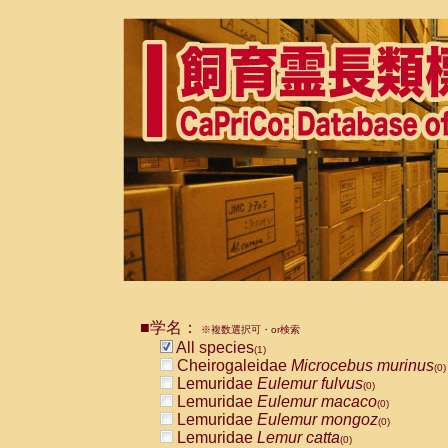
■学名：
※複数選択可・or検索
All species
(1)
Cheirogaleidae
Microcebus murinus
(0)
Lemuridae
Eulemur fulvus
(0)
Lemuridae
Eulemur macaco
(0)
Lemuridae
Eulemur mongoz
(0)
Lemuridae
Lemur catta
(0)