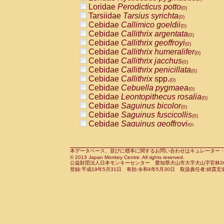
Pitheciidae
Callicebus cupreus
Loridae
Perodicticus potto
(0)
(0)
Pitheciidae
Callicebus donacophilus
Tarsiidae
Tarsius syrichta
(0
(0)
Pitheciidae
Callicebus moloch
Cebidae
Callimico goeldii
(0)
(0)
Pitheciidae
Callicebus torquatus
Cebidae
Callithrix argentata
(0)
(0)
Pitheciidae
Callicebus
spp.
Cebidae
Callithrix geoffroyi
(0)
(0)
Pitheciidae
Chiropotes satanas
Cebidae
Callithrix humeralifer
(0)
(0)
Pitheciidae
Pithecia monachus
Cebidae
Callithrix jacchus
(0)
(0)
Pitheciidae
Pithecia pithecia
Cebidae
Callithrix penicillata
(0)
(0)
Cercopithecidae
Cercocebus agilis
Cebidae
Callithrix
spp.
(0)
(0)
Cercopithecidae
Cercocebus galeritus
Cebidae
Cebuella pygmaea
(0)
Cercopithecidae
Cercocebus torquatu
Cebidae
Leontopithecus rosalia
(0)
Cercopithecidae
Cercocebus torquatus
Cebidae
Saguinus bicolor
(0)
Cercopithecidae
Cercocebus torquatu
Cebidae
Saguinus fuscicollis
(0)
Cercopithecidae
Cercocebus
hybrid
Cebidae
Saguinus geoffroyi
(0)
(0)
Cercopithecidae
Cercocebus
spp.
Cebidae
Saguinus imperator
(0)
(0)
Cercopithecidae
Lophocebus albigen
Cebidae
Saguinus labiatus
(0)
Cercopithecidae
Papio anubis
Cebidae
Saguinus leucopus
本データベース、並びに標本に関するお問い合わせはキュレーター・新宅勇太までお願い
(0)
(0)
© 2013 Japan Monkey Centre. All rights reserved.
Cercopithecidae
Papio cynocephalus
Cebidae
Saguinus midas
(
(0)
公益財団法人日本モンキーセンター 愛知県犬山市大字犬山字官林26番
Cercopithecidae
Papio hamadryas
Cebidae
Saguinus mystax
(0)
登録:平成19年5月31日 有効:令和4年5月30日 取扱責任者:綿貫宏
(0)
Cercopithecidae
Papio papio
Cebidae
Saguinus nigricollis
(0)
(1)
Cercopithecidae
Papio
spp.
Cebidae
Saguinus oedipus
(0)
(0)
Cercopithecidae
Mandrillus leucopha
Cebidae
Saguinus weddelli
(0)
Cercopithecidae
Mandrillus sphinx
Cebidae
Saguinus
spp.
(0)
(0)
Cercopithecidae
Theropithecus gelad
Cebidae
Aotus trivirgatus
(0)
Cercopithecidae
Macaca arctoides
Cebidae
Cebus albifrons
(0)
(0)