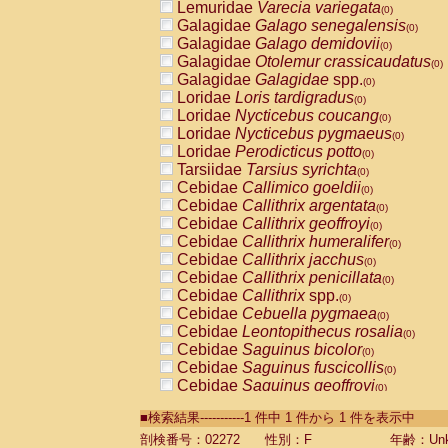
Lemuridae
Varecia variegata
(0)
Galagidae
Galago senegalensis
(0)
Galagidae
Galago demidovii
(0)
Galagidae
Otolemur crassicaudatus
(0)
Galagidae
Galagidae
spp.
(0)
Loridae
Loris tardigradus
(0)
Loridae
Nycticebus coucang
(0)
Loridae
Nycticebus pygmaeus
(0)
Loridae
Perodicticus potto
(0)
Tarsiidae
Tarsius syrichta
(0)
Cebidae
Callimico goeldii
(0)
Cebidae
Callithrix argentata
(0)
Cebidae
Callithrix geoffroyi
(0)
Cebidae
Callithrix humeralifer
(0)
Cebidae
Callithrix jacchus
(0)
Cebidae
Callithrix penicillata
(0)
Cebidae
Callithrix
spp.
(0)
Cebidae
Cebuella pygmaea
(0)
Cebidae
Leontopithecus rosalia
(0)
Cebidae
Saguinus bicolor
(0)
Cebidae
Saguinus fuscicollis
(0)
Cebidae
Saguinus geoffroyi
(0)
Cebidae
Saguinus imperator
(0)
■検索結果-----------1 件中 1 件から 1 件を表示中
Cebidae
Saguinus labiatus
(0)
Cebidae
Saguinus leucopus
剖検番号：02272
性別：F
年齢：Unk
(0)