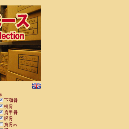
索
下顎骨
橈骨
肩甲骨
脛骨
寛骨
(2)