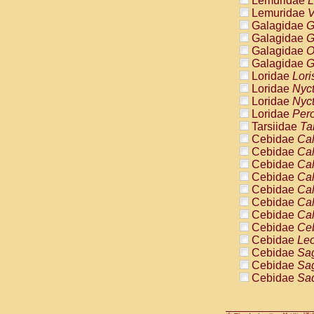
Lemuridae
L
Pitheciidae
Lemuridae
V
Pitheciidae
Galagidae
G
Pitheciidae
Galagidae
G
Pitheciidae
Galagidae
O
Pitheciidae
Galagidae
G
Pitheciidae
Loridae
Lori
Pitheciidae
Loridae
Nyc
Pitheciidae
Loridae
Nyc
Cercopithec
Loridae
Pero
Cercopithec
Tarsiidae
Ta
Cercopithec
Cebidae
Cal
Cercopithec
Cebidae
Cal
Cercopithec
Cebidae
Cal
Cercopithec
Cebidae
Cal
Cercopithec
Cebidae
Cal
Cercopithec
Cebidae
Cal
Cercopithec
Cebidae
Cal
Cercopithec
Cebidae
Ce
Cercopithec
Cebidae
Leo
Cercopithec
Cebidae
Sag
Cercopithec
Cebidae
Sag
Cercopithec
Cebidae
Sag
Cercopithec
Cebidae
Sag
Cercopithec
Cebidae
Sag
Cercopithec