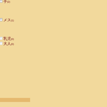
手
(2)
メス
(1)
乳児
(0)
大人
(0)