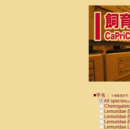
■学名：
※複数選択可・
All species
(2)
Cheirogalei
Lemuridae
E
Lemuridae
E
Lemuridae
E
Lemuridae
L