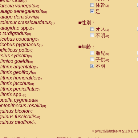
emur catta
(0)
Callicebus cupreus
(0)
体幹
arecia variegata
(2)
(0)
Callicebus donacophilus
(0)
alago senegalensis
足
(0)
Callicebus moloch
(0)
alago demidovii
(0)
Callicebus torquatus
(0)
tolemur crassicaudatus
■性別：
(0)
Callicebus
spp.
(0)
alagidae
spp.
オス
(0)
(1)
Chiropotes satanas
(0)
s tardigradus
(0)
不明
Pithecia monachus
(0)
(0)
ticebus coucang
(0)
Pithecia pithecia
(0)
ticebus pygmaeus
(0)
■年齢：
idae
Cercocebus agilis
(0)
dicticus potto
(0)
胎児
idae
Cercocebus galeritus chrysogaster
(0)
(0)
rsius syrichta
(0)
idae
Cercocebus torquatus atys
子供
(0)
limico goeldii
(0)
(0)
idae
Cercocebus torquatus lunulatus
(0)
不明
lithrix argentata
(0)
idae
Cercocebus torquatus torquatus
(0)
lithrix geoffroyi
(0)
idae
Cercocebus
hybrid
(0)
lithrix humeralifer
(0)
idae
Cercocebus
spp.
(0)
lithrix jacchus
(0)
idae
Lophocebus albigena
(0)
lithrix penicillata
(0)
idae
Papio anubis
(0)
lithrix
spp.
(0)
idae
Papio cynocephalus
(0)
buella pygmaea
(0)
idae
Papio hamadryas
(0)
ntopithecus rosalia
(0)
idae
Papio papio
(0)
uinus bicolor
(0)
idae
Papio
spp.
(0)
uinus fuscicollis
(0)
idae
Mandrillus leucophaeus
(0)
uinus geoffroyi
(0)
idae
Mandrillus sphinx
(0)
uinus imperator
(0)
idae
Theropithecus gelada
※()内は当該検索条件を追加し
(0)
uinus labiatus
(0)
idae
Macaca arctoides
(0)