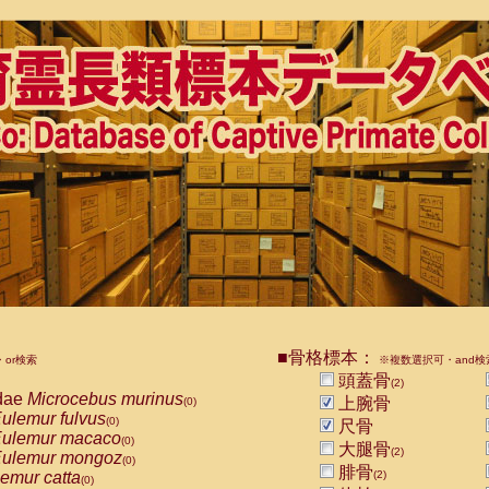
■骨格標本：
or検索
※複数選択可・and検
頭蓋骨
(2)
dae
Microcebus murinus
上腕骨
(0)
ulemur fulvus
(0)
尺骨
ulemur macaco
(0)
大腿骨
(2)
ulemur mongoz
(0)
腓骨
emur catta
(2)
(0)