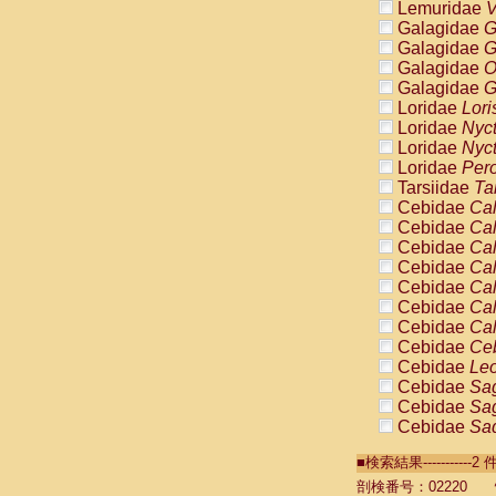
Lemuridae
V
Galagidae
G
Galagidae
G
Galagidae
O
Galagidae
G
Loridae
Lori
Loridae
Nyc
Loridae
Nyc
Loridae
Pero
Tarsiidae
Ta
Cebidae
Cal
Cebidae
Cal
Cebidae
Cal
Cebidae
Cal
Cebidae
Cal
Cebidae
Cal
Cebidae
Cal
Cebidae
Ce
Cebidae
Leo
Cebidae
Sag
Cebidae
Sag
Cebidae
Sag
Cebidae
Sag
■検索結果----------
Cebidae
Sag
Cebidae
Sa
剖検番号：02220