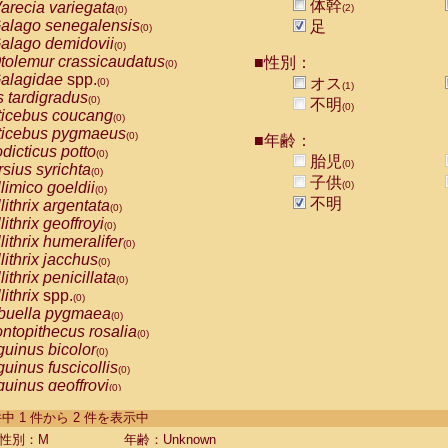
体幹
arecia variegata
(2)
(0)
alago senegalensis
足
(0)
alago demidovii
(0)
tolemur crassicaudatus
■性別：
(0)
alagidae
spp.
オス
(0)
(1)
s tardigradus
(0)
不明
(0)
ticebus coucang
(0)
ticebus pygmaeus
(0)
■年齢：
dicticus potto
(0)
胎児
(0)
rsius syrichta
(0)
子供
limico goeldii
(0)
(0)
不明
lithrix argentata
(0)
lithrix geoffroyi
(0)
lithrix humeralifer
(0)
lithrix jacchus
(0)
lithrix penicillata
(0)
lithrix
spp.
(0)
buella pygmaea
(0)
ntopithecus rosalia
(0)
uinus bicolor
(0)
uinus fuscicollis
(0)
uinus geoffroyi
(0)
uinus imperator
(0)
-2 件中 1 件から 2 件を表示中
uinus labiatus
(0)
guinus leucopus
性別：M
年齢：Unknown
(0)