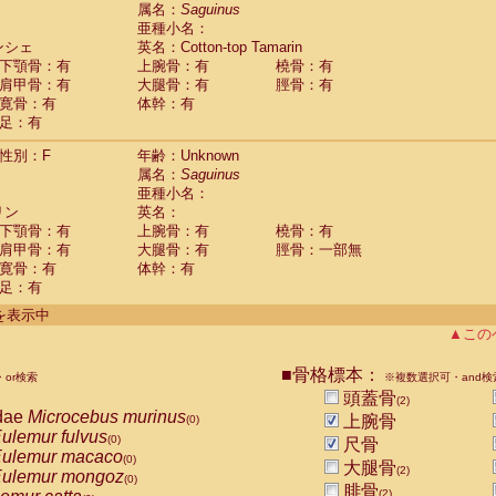
guinus midas
属名：
Saguinus
(0)
亜種小名：
guinus mystax
(0)
ンシェ
英名：Cotton-top Tamarin
uinus nigricollis
(1)
下顎骨：有
上腕骨：有
橈骨：有
guinus oedipus
(1)
肩甲骨：有
大腿骨：有
脛骨：有
uinus weddelli
(0)
寛骨：有
体幹：有
guinus
spp.
(0)
足：有
us trivirgatus
(0)
us albifrons
(0)
性別：F
年齢：Unknown
us apella
(0)
属名：
Saguinus
bus capucinus
亜種小名：
(0)
us nigrivittatus
リン
英名：
(0)
bus
spp.
下顎骨：有
上腕骨：有
橈骨：有
(0)
miri boliviensis
肩甲骨：有
大腿骨：有
脛骨：一部無
(0)
miri sciureus
寛骨：有
体幹：有
(0)
足：有
uatta caraya
(0)
uatta fusca
(0)
件を表示中
uatta seniculus
(0)
▲この
uatta
spp.
(0)
les belzebuth
(0)
■骨格標本：
or検索
※複数選択可・and検
les geoffroyi
(0)
頭蓋骨
(2)
les paniscus
(0)
dae
Microcebus murinus
上腕骨
(0)
les
spp.
(0)
ulemur fulvus
(0)
尺骨
othrix lagothricha
(0)
ulemur macaco
(0)
大腿骨
othrix lagothricha cana
(2)
(0)
ulemur mongoz
(0)
Cacajao calvus rubicundus
腓骨
(0)
(2)