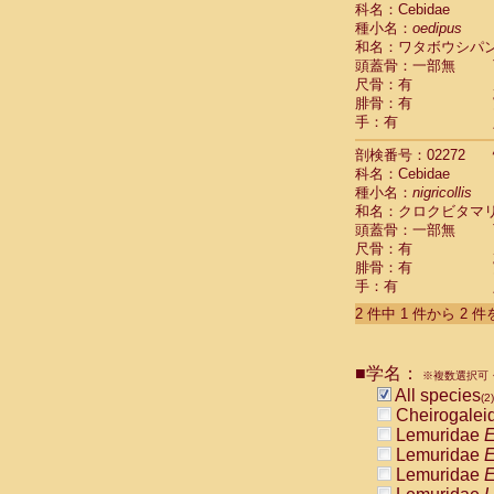
科名：Cebidae
Cebidae
Sa
種小名：
oedipus
Cebidae
Sa
和名：ワタボウシパ
Cebidae
Sag
頭蓋骨：一部無
Cebidae
Sa
尺骨：有
Cebidae
Sag
腓骨：有
Cebidae
Sa
手：有
Cebidae
Aot
Cebidae
Ceb
剖検番号：02272
Cebidae
Ceb
科名：Cebidae
Cebidae
Ce
種小名：
nigricollis
Cebidae
Ceb
和名：クロクビタマ
Cebidae
Ce
頭蓋骨：一部無
Cebidae
Sai
尺骨：有
腓骨：有
Cebidae
Sai
手：有
Atelidae
Alo
Atelidae
Alo
2 件中 1 件から 2 
Atelidae
Alo
Atelidae
Alo
Atelidae
Ate
■学名：
※複数選択可・
Atelidae
Ate
All species
(2)
Atelidae
Ate
Cheirogalei
Atelidae
Ate
Lemuridae
E
Atelidae
Lag
Lemuridae
E
Atelidae
Lag
Lemuridae
E
Pitheciidae