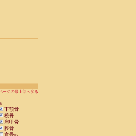
ページの最上部へ戻る
索
下顎骨
橈骨
肩甲骨
脛骨
寛骨
(2)