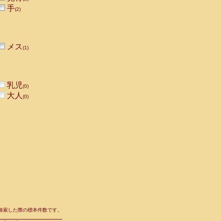
手
(2)
メス
(1)
乳児
(0)
大人
(0)
て検索した際の標本件数です。