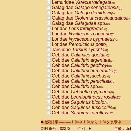
Lemuridae
Varecia variegata
(0)
Galagidae
Galago senegalensis
(0)
Galagidae
Galago demidovii
(0)
Galagidae
Otolemur crassicaudatus
(0)
Galagidae
Galagidae
spp.
(0)
Loridae
Loris tardigradus
(0)
Loridae
Nycticebus coucang
(0)
Loridae
Nycticebus pygmaeus
(0)
Loridae
Perodicticus potto
(0)
Tarsiidae
Tarsius syrichta
(0)
Cebidae
Callimico goeldii
(0)
Cebidae
Callithrix argentata
(0)
Cebidae
Callithrix geoffroyi
(0)
Cebidae
Callithrix humeralifer
(0)
Cebidae
Callithrix jacchus
(0)
Cebidae
Callithrix penicillata
(0)
Cebidae
Callithrix
spp.
(0)
Cebidae
Cebuella pygmaea
(0)
Cebidae
Leontopithecus rosalia
(0)
Cebidae
Saguinus bicolor
(0)
Cebidae
Saguinus fuscicollis
(0)
Cebidae
Saguinus geoffroyi
(0)
Cebidae
Saguinus imperator
(0)
■検索結果-----------1 件中 1 件から 1 件を表示中
Cebidae
Saguinus labiatus
(0)
Cebidae
Saguinus leucopus
剖検番号：02272
性別：F
年齢：Unk
(0)