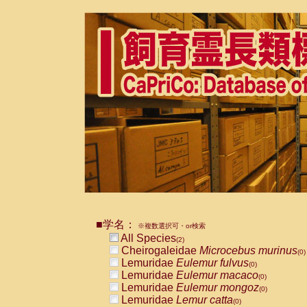
■学名：
※複数選択可・or検索
All Species
(2)
Cheirogaleidae
Microcebus murinus
(0)
Lemuridae
Eulemur fulvus
(0)
Lemuridae
Eulemur macaco
(0)
Lemuridae
Eulemur mongoz
(0)
Lemuridae
Lemur catta
(0)