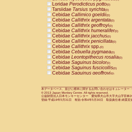
Pitheciidae
Callicebus cupreus
Loridae
Perodicticus potto
(0)
(0)
Pitheciidae
Callicebus donacophilus
Tarsiidae
Tarsius syrichta
(0
(0)
Pitheciidae
Callicebus moloch
Cebidae
Callimico goeldii
(0)
(0)
Pitheciidae
Callicebus torquatus
Cebidae
Callithrix argentata
(0)
(0)
Pitheciidae
Callicebus
spp.
Cebidae
Callithrix geoffroyi
(0)
(0)
Pitheciidae
Chiropotes satanas
Cebidae
Callithrix humeralifer
(0)
(0)
Pitheciidae
Pithecia monachus
Cebidae
Callithrix jacchus
(0)
(0)
Pitheciidae
Pithecia pithecia
Cebidae
Callithrix penicillata
(0)
(0)
Cercopithecidae
Cercocebus agilis
Cebidae
Callithrix
spp.
(0)
(0)
Cercopithecidae
Cercocebus galeritus
Cebidae
Cebuella pygmaea
(0)
Cercopithecidae
Cercocebus torquatu
Cebidae
Leontopithecus rosalia
(0)
Cercopithecidae
Cercocebus torquatus
Cebidae
Saguinus bicolor
(0)
Cercopithecidae
Cercocebus torquatu
Cebidae
Saguinus fuscicollis
(0)
Cercopithecidae
Cercocebus
hybrid
Cebidae
Saguinus geoffroyi
(0)
(0)
Cercopithecidae
Cercocebus
spp.
Cebidae
Saguinus imperator
(0)
(0)
Cercopithecidae
Lophocebus albigen
Cebidae
Saguinus labiatus
(0)
Cercopithecidae
Papio anubis
Cebidae
Saguinus leucopus
本データベース、並びに標本に関するお問い合わせはキュレーター・新宅勇太までお願い
(0)
(0)
© 2013 Japan Monkey Centre. All rights reserved.
Cercopithecidae
Papio cynocephalus
Cebidae
Saguinus midas
(
(0)
公益財団法人日本モンキーセンター 愛知県犬山市大字犬山字官林26番
Cercopithecidae
Papio hamadryas
Cebidae
Saguinus mystax
(0)
登録:平成19年5月31日 有効:令和4年5月30日 取扱責任者:綿貫宏
(0)
Cercopithecidae
Papio papio
Cebidae
Saguinus nigricollis
(0)
(1)
Cercopithecidae
Papio
spp.
Cebidae
Saguinus oedipus
(0)
(1)
Cercopithecidae
Mandrillus leucopha
Cebidae
Saguinus weddelli
(0)
Cercopithecidae
Mandrillus sphinx
Cebidae
Saguinus
spp.
(0)
(0)
Cercopithecidae
Theropithecus gelad
Cebidae
Aotus trivirgatus
(0)
Cercopithecidae
Macaca arctoides
Cebidae
Cebus albifrons
(0)
(0)