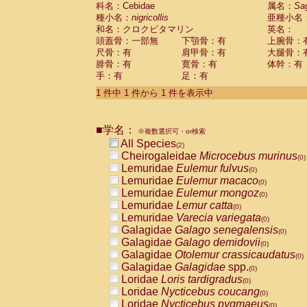
科名：Cebidae
Cebidae
Saguinus midas
属名：
Sa
(0)
種小名：
nigricollis
亜種小名
Cebidae
Saguinus mystax
(0)
和名：クロクビタマリン
英名：
Cebidae
Saguinus nigricollis
(1)
頭蓋骨：一部無
下顎骨：有
上腕骨：
Cebidae
Saguinus oedipus
(1)
尺骨：有
肩甲骨：有
大腿骨：
Cebidae
Saguinus weddelli
(0)
腓骨：有
寛骨：有
体幹：有
Cebidae
Saguinus
spp.
(0)
手：有
足：有
Cebidae
Aotus trivirgatus
(0)
Cebidae
Cebus albifrons
1 件中 1 件から 1 件を表示中
(0)
Cebidae
Cebus apella
(0)
Cebidae
Cebus capucinus
(0)
■学名：
Cebidae
Cebus nigrivittatus
※複数選択可・or検索
(0)
Cebidae
Cebus
spp.
All Species
(0)
(2)
Cebidae
Saimiri boliviensis
Cheirogaleidae
Microcebus murinus
(0)
(0)
Cebidae
Saimiri sciureus
Lemuridae
Eulemur fulvus
(0)
(0)
Atelidae
Alouatta caraya
Lemuridae
Eulemur macaco
(0)
(0)
Atelidae
Alouatta fusca
Lemuridae
Eulemur mongoz
(0)
(0)
Atelidae
Alouatta seniculus
Lemuridae
Lemur catta
(0)
(0)
Atelidae
Alouatta
spp.
Lemuridae
Varecia variegata
(0)
(0)
Atelidae
Ateles belzebuth
Galagidae
Galago senegalensis
(0)
(0)
Atelidae
Ateles geoffroyi
Galagidae
Galago demidovii
(0)
(0)
Atelidae
Ateles paniscus
Galagidae
Otolemur crassicaudatus
(0)
(0)
Atelidae
Ateles
spp.
Galagidae
Galagidae
spp.
(0)
(0)
Atelidae
Lagothrix lagothricha
Loridae
Loris tardigradus
(0)
(0)
Atelidae
Lagothrix lagothricha cana
Loridae
Nycticebus coucang
(0)
(0)
Pitheciidae
Cacajao calvus rubicundu
Loridae
Nycticebus pygmaeus
(0)