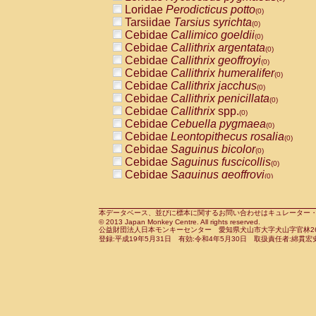
Pitheciidae
Callicebus cupreus
Loridae
Perodicticus potto
(0)
(0)
Pitheciidae
Callicebus donacophilus
Tarsiidae
Tarsius syrichta
(0
(0)
Pitheciidae
Callicebus moloch
Cebidae
Callimico goeldii
(0)
(0)
Pitheciidae
Callicebus torquatus
Cebidae
Callithrix argentata
(0)
(0)
Pitheciidae
Callicebus
spp.
Cebidae
Callithrix geoffroyi
(0)
(0)
Pitheciidae
Chiropotes satanas
Cebidae
Callithrix humeralifer
(0)
(0)
Pitheciidae
Pithecia monachus
Cebidae
Callithrix jacchus
(0)
(0)
Pitheciidae
Pithecia pithecia
Cebidae
Callithrix penicillata
(0)
(0)
Cercopithecidae
Cercocebus agilis
Cebidae
Callithrix
spp.
(0)
(0)
Cercopithecidae
Cercocebus galeritus
Cebidae
Cebuella pygmaea
(0)
Cercopithecidae
Cercocebus torquatu
Cebidae
Leontopithecus rosalia
(0)
Cercopithecidae
Cercocebus torquatus
Cebidae
Saguinus bicolor
(0)
Cercopithecidae
Cercocebus torquatu
Cebidae
Saguinus fuscicollis
(0)
Cercopithecidae
Cercocebus
hybrid
Cebidae
Saguinus geoffroyi
(0)
(0)
Cercopithecidae
Cercocebus
spp.
Cebidae
Saguinus imperator
(0)
(0)
Cercopithecidae
Lophocebus albigen
Cebidae
Saguinus labiatus
(0)
Cercopithecidae
Papio anubis
Cebidae
Saguinus leucopus
本データベース、並びに標本に関するお問い合わせはキュレーター・新宅勇太までお願い
(0)
(0)
© 2013 Japan Monkey Centre. All rights reserved.
Cercopithecidae
Papio cynocephalus
Cebidae
Saguinus midas
(
(0)
公益財団法人日本モンキーセンター 愛知県犬山市大字犬山字官林26番
Cercopithecidae
Papio hamadryas
Cebidae
Saguinus mystax
(0)
登録:平成19年5月31日 有効:令和4年5月30日 取扱責任者:綿貫宏
(0)
Cercopithecidae
Papio papio
Cebidae
Saguinus nigricollis
(0)
(0)
Cercopithecidae
Papio
spp.
Cebidae
Saguinus oedipus
(0)
(1)
Cercopithecidae
Mandrillus leucopha
Cebidae
Saguinus weddelli
(0)
Cercopithecidae
Mandrillus sphinx
Cebidae
Saguinus
spp.
(0)
(0)
Cercopithecidae
Theropithecus gelad
Cebidae
Aotus trivirgatus
(0)
Cercopithecidae
Macaca arctoides
Cebidae
Cebus albifrons
(0)
(0)