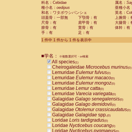
科名：Cebidae
Cebidae
Saguinus midas
属名：
Sa
(0)
種小名：
oedipus
亜種小名
Cebidae
Saguinus mystax
(0)
和名：ワタボウシパンシェ
英名：Cotto
Cebidae
Saguinus nigricollis
(0)
頭蓋骨：一部無
下顎骨：有
上腕骨：
Cebidae
Saguinus oedipus
(1)
尺骨：有
肩甲骨：有
大腿骨：
Cebidae
Saguinus weddelli
(0)
腓骨：有
寛骨：有
体幹：有
Cebidae
Saguinus
spp.
(0)
手：有
足：有
Cebidae
Aotus trivirgatus
(0)
Cebidae
Cebus albifrons
1 件中 1 件から 1 件を表示中
(0)
Cebidae
Cebus apella
(0)
Cebidae
Cebus capucinus
(0)
■学名：
Cebidae
Cebus nigrivittatus
※複数選択可・or検索
(0)
Cebidae
Cebus
spp.
All species
(0)
(1)
Cebidae
Saimiri boliviensis
Cheirogaleidae
Microcebus murinus
(0)
(0)
Cebidae
Saimiri sciureus
Lemuridae
Eulemur fulvus
(0)
(0)
Atelidae
Alouatta caraya
Lemuridae
Eulemur macaco
(0)
(0)
Atelidae
Alouatta fusca
Lemuridae
Eulemur mongoz
(0)
(0)
Atelidae
Alouatta seniculus
Lemuridae
Lemur catta
(0)
(0)
Atelidae
Alouatta
spp.
Lemuridae
Varecia variegata
(0)
(0)
Atelidae
Ateles belzebuth
Galagidae
Galago senegalensis
(0)
(0)
Atelidae
Ateles geoffroyi
Galagidae
Galago demidovii
(0)
(0)
Atelidae
Ateles paniscus
Galagidae
Otolemur crassicaudatus
(0)
(0)
Atelidae
Ateles
spp.
Galagidae
Galagidae
spp.
(0)
(0)
Atelidae
Lagothrix lagothricha
Loridae
Loris tardigradus
(0)
(0)
Atelidae
Lagothrix lagothricha cana
Loridae
Nycticebus coucang
(0)
(0)
Pitheciidae
Cacajao calvus rubicundu
Loridae
Nycticebus pygmaeus
(0)