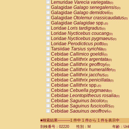
Lemuridae
Varecia variegata
(0)
Galagidae
Galago senegalensis
(0)
Galagidae
Galago demidovii
(0)
Galagidae
Otolemur crassicaudatus
(0)
Galagidae
Galagidae
spp.
(0)
Loridae
Loris tardigradus
(0)
Loridae
Nycticebus coucang
(0)
Loridae
Nycticebus pygmaeus
(0)
Loridae
Perodicticus potto
(0)
Tarsiidae
Tarsius syrichta
(0)
Cebidae
Callimico goeldii
(0)
Cebidae
Callithrix argentata
(0)
Cebidae
Callithrix geoffroyi
(0)
Cebidae
Callithrix humeralifer
(0)
Cebidae
Callithrix jacchus
(0)
Cebidae
Callithrix penicillata
(0)
Cebidae
Callithrix
spp.
(0)
Cebidae
Cebuella pygmaea
(0)
Cebidae
Leontopithecus rosalia
(0)
Cebidae
Saguinus bicolor
(0)
Cebidae
Saguinus fuscicollis
(0)
Cebidae
Saguinus geoffroyi
(0)
Cebidae
Saguinus imperator
(0)
■検索結果-----------1 件中 1 件から 1 件を表示中
Cebidae
Saguinus labiatus
(0)
Cebidae
Saguinus leucopus
剖検番号：02220
性別：M
年齢：Unk
(0)