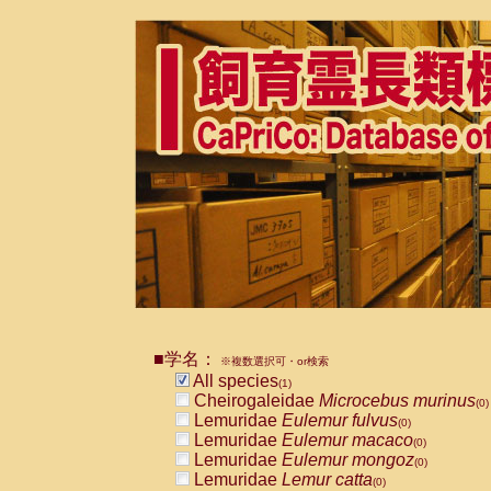
■学名：
※複数選択可・or検索
All species
(1)
Cheirogaleidae
Microcebus murinus
(0)
Lemuridae
Eulemur fulvus
(0)
Lemuridae
Eulemur macaco
(0)
Lemuridae
Eulemur mongoz
(0)
Lemuridae
Lemur catta
(0)