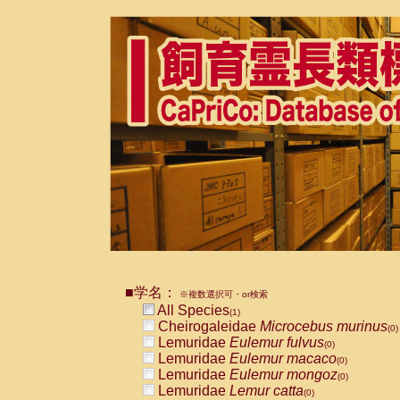
■学名：
※複数選択可・or検索
All Species
(1)
Cheirogaleidae
Microcebus murinus
(0)
Lemuridae
Eulemur fulvus
(0)
Lemuridae
Eulemur macaco
(0)
Lemuridae
Eulemur mongoz
(0)
Lemuridae
Lemur catta
(0)