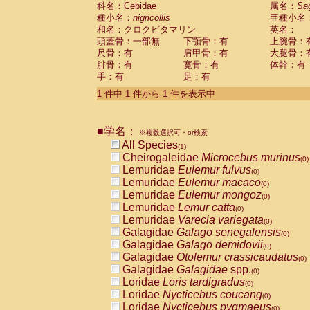
科名：Cebidae
Cebidae
Saguinus midas
属名：
Sa
(0)
種小名：
nigricollis
亜種小名
Cebidae
Saguinus mystax
(0)
和名：クロクビタマリン
英名：
Cebidae
Saguinus nigricollis
(1)
頭蓋骨：一部無
下顎骨：有
上腕骨：
Cebidae
Saguinus oedipus
(0)
尺骨：有
肩甲骨：有
大腿骨：
Cebidae
Saguinus weddelli
(0)
腓骨：有
寛骨：有
体幹：有
Cebidae
Saguinus
spp.
(0)
手：有
足：有
Cebidae
Aotus trivirgatus
(0)
Cebidae
Cebus albifrons
1 件中 1 件から 1 件を表示中
(0)
Cebidae
Cebus apella
(0)
Cebidae
Cebus capucinus
(0)
■学名：
Cebidae
Cebus nigrivittatus
※複数選択可・or検索
(0)
Cebidae
Cebus
spp.
All Species
(0)
(1)
Cebidae
Saimiri boliviensis
Cheirogaleidae
Microcebus murinus
(0)
(0)
Cebidae
Saimiri sciureus
Lemuridae
Eulemur fulvus
(0)
(0)
Atelidae
Alouatta caraya
Lemuridae
Eulemur macaco
(0)
(0)
Atelidae
Alouatta fusca
Lemuridae
Eulemur mongoz
(0)
(0)
Atelidae
Alouatta seniculus
Lemuridae
Lemur catta
(0)
(0)
Atelidae
Alouatta
spp.
Lemuridae
Varecia variegata
(0)
(0)
Atelidae
Ateles belzebuth
Galagidae
Galago senegalensis
(0)
(0)
Atelidae
Ateles geoffroyi
Galagidae
Galago demidovii
(0)
(0)
Atelidae
Ateles paniscus
Galagidae
Otolemur crassicaudatus
(0)
(0)
Atelidae
Ateles
spp.
Galagidae
Galagidae
spp.
(0)
(0)
Atelidae
Lagothrix lagothricha
Loridae
Loris tardigradus
(0)
(0)
Atelidae
Lagothrix lagothricha cana
Loridae
Nycticebus coucang
(0)
(0)
Pitheciidae
Cacajao calvus rubicundu
Loridae
Nycticebus pygmaeus
(0)