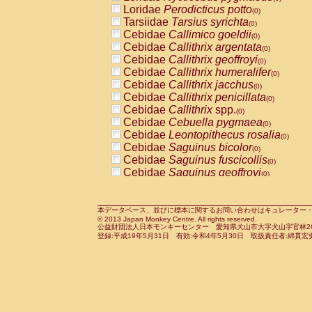
Pitheciidae
Callicebus cupreus
Loridae
Perodicticus potto
(0)
(0)
Pitheciidae
Callicebus donacophilus
Tarsiidae
Tarsius syrichta
(0
(0)
Pitheciidae
Callicebus moloch
Cebidae
Callimico goeldii
(0)
(0)
Pitheciidae
Callicebus torquatus
Cebidae
Callithrix argentata
(0)
(0)
Pitheciidae
Callicebus
spp.
Cebidae
Callithrix geoffroyi
(0)
(0)
Pitheciidae
Chiropotes satanas
Cebidae
Callithrix humeralifer
(0)
(0)
Pitheciidae
Pithecia monachus
Cebidae
Callithrix jacchus
(0)
(0)
Pitheciidae
Pithecia pithecia
Cebidae
Callithrix penicillata
(0)
(0)
Cercopithecidae
Cercocebus agilis
Cebidae
Callithrix
spp.
(0)
(0)
Cercopithecidae
Cercocebus galeritus
Cebidae
Cebuella pygmaea
(0)
Cercopithecidae
Cercocebus torquatu
Cebidae
Leontopithecus rosalia
(0)
Cercopithecidae
Cercocebus torquatus
Cebidae
Saguinus bicolor
(0)
Cercopithecidae
Cercocebus torquatu
Cebidae
Saguinus fuscicollis
(0)
Cercopithecidae
Cercocebus
hybrid
Cebidae
Saguinus geoffroyi
(0)
(0)
Cercopithecidae
Cercocebus
spp.
Cebidae
Saguinus imperator
(0)
(0)
Cercopithecidae
Lophocebus albigen
Cebidae
Saguinus labiatus
(0)
Cercopithecidae
Papio anubis
Cebidae
Saguinus leucopus
本データベース、並びに標本に関するお問い合わせはキュレーター・新宅勇太までお願い
(0)
(0)
© 2013 Japan Monkey Centre. All rights reserved.
Cercopithecidae
Papio cynocephalus
Cebidae
Saguinus midas
(
(0)
公益財団法人日本モンキーセンター 愛知県犬山市大字犬山字官林26番
Cercopithecidae
Papio hamadryas
Cebidae
Saguinus mystax
(0)
登録:平成19年5月31日 有効:令和4年5月30日 取扱責任者:綿貫宏
(0)
Cercopithecidae
Papio papio
Cebidae
Saguinus nigricollis
(0)
(1)
Cercopithecidae
Papio
spp.
Cebidae
Saguinus oedipus
(0)
(0)
Cercopithecidae
Mandrillus leucopha
Cebidae
Saguinus weddelli
(0)
Cercopithecidae
Mandrillus sphinx
Cebidae
Saguinus
spp.
(0)
(0)
Cercopithecidae
Theropithecus gelad
Cebidae
Aotus trivirgatus
(0)
Cercopithecidae
Macaca arctoides
Cebidae
Cebus albifrons
(0)
(0)