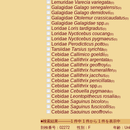
Lemuridae
Varecia variegata
(0)
Galagidae
Galago senegalensis
(0)
Galagidae
Galago demidovii
(0)
Galagidae
Otolemur crassicaudatus
(0)
Galagidae
Galagidae
spp.
(0)
Loridae
Loris tardigradus
(0)
Loridae
Nycticebus coucang
(0)
Loridae
Nycticebus pygmaeus
(0)
Loridae
Perodicticus potto
(0)
Tarsiidae
Tarsius syrichta
(0)
Cebidae
Callimico goeldii
(0)
Cebidae
Callithrix argentata
(0)
Cebidae
Callithrix geoffroyi
(0)
Cebidae
Callithrix humeralifer
(0)
Cebidae
Callithrix jacchus
(0)
Cebidae
Callithrix penicillata
(0)
Cebidae
Callithrix
spp.
(0)
Cebidae
Cebuella pygmaea
(0)
Cebidae
Leontopithecus rosalia
(0)
Cebidae
Saguinus bicolor
(0)
Cebidae
Saguinus fuscicollis
(0)
Cebidae
Saguinus geoffroyi
(0)
Cebidae
Saguinus imperator
(0)
■検索結果-----------1 件中 1 件から 1 件を表示中
Cebidae
Saguinus labiatus
(0)
Cebidae
Saguinus leucopus
剖検番号：02272
性別：F
年齢：Unk
(0)