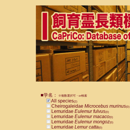
■学名：
※複数選択可・or検索
All species
(2)
Cheirogaleidae
Microcebus murinus
(0)
Lemuridae
Eulemur fulvus
(0)
Lemuridae
Eulemur macaco
(0)
Lemuridae
Eulemur mongoz
(0)
Lemuridae
Lemur catta
(0)