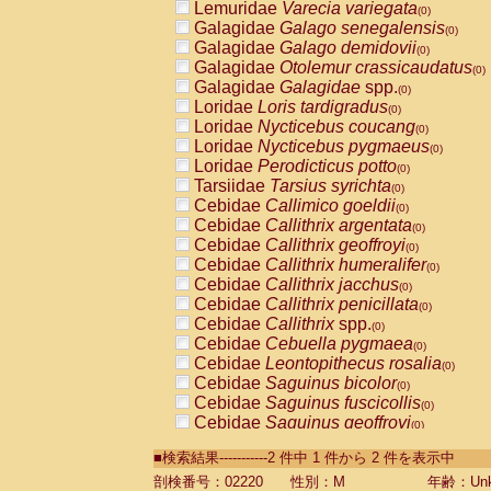
Lemuridae
Varecia variegata
(0)
Galagidae
Galago senegalensis
(0)
Galagidae
Galago demidovii
(0)
Galagidae
Otolemur crassicaudatus
(0)
Galagidae
Galagidae
spp.
(0)
Loridae
Loris tardigradus
(0)
Loridae
Nycticebus coucang
(0)
Loridae
Nycticebus pygmaeus
(0)
Loridae
Perodicticus potto
(0)
Tarsiidae
Tarsius syrichta
(0)
Cebidae
Callimico goeldii
(0)
Cebidae
Callithrix argentata
(0)
Cebidae
Callithrix geoffroyi
(0)
Cebidae
Callithrix humeralifer
(0)
Cebidae
Callithrix jacchus
(0)
Cebidae
Callithrix penicillata
(0)
Cebidae
Callithrix
spp.
(0)
Cebidae
Cebuella pygmaea
(0)
Cebidae
Leontopithecus rosalia
(0)
Cebidae
Saguinus bicolor
(0)
Cebidae
Saguinus fuscicollis
(0)
Cebidae
Saguinus geoffroyi
(0)
Cebidae
Saguinus imperator
(0)
■検索結果-----------2 件中 1 件から 2 件を表示中
Cebidae
Saguinus labiatus
(0)
Cebidae
Saguinus leucopus
剖検番号：02220
性別：M
年齢：Unk
(0)