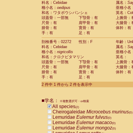
科名：Cebidae
Cebidae
Saguinus midas
属名：
Sa
(0)
種小名：
oedipus
亜種小名
Cebidae
Saguinus mystax
(0)
和名：ワタボウシパンシェ
英名：Cotto
Cebidae
Saguinus nigricollis
(1)
頭蓋骨：一部無
下顎骨：有
上腕骨：
Cebidae
Saguinus oedipus
(1)
尺骨：有
肩甲骨：有
大腿骨：
Cebidae
Saguinus weddelli
(0)
腓骨：有
寛骨：有
体幹：有
Cebidae
Saguinus
spp.
(0)
手：有
足：有
Cebidae
Aotus trivirgatus
(0)
Cebidae
Cebus albifrons
(0)
剖検番号：02272
性別：F
年齢：Unk
Cebidae
Cebus apella
科名：Cebidae
(0)
属名：
Sa
Cebidae
Cebus capucinus
種小名：
nigricollis
亜種小名
(0)
Cebidae
Cebus nigrivittatus
和名：クロクビタマリン
英名：
(0)
Cebidae
Cebus
spp.
頭蓋骨：一部無
下顎骨：有
上腕骨：
(0)
Cebidae
Saimiri boliviensis
尺骨：有
肩甲骨：有
大腿骨：
(0)
腓骨：有
Cebidae
Saimiri sciureus
寛骨：有
体幹：有
(0)
手：有
足：有
Atelidae
Alouatta caraya
(0)
Atelidae
Alouatta fusca
(0)
2 件中 1 件から 2 件を表示中
Atelidae
Alouatta seniculus
(0)
Atelidae
Alouatta
spp.
(0)
Atelidae
Ateles belzebuth
■学名：
(0)
※複数選択可・or検索
Atelidae
Ateles geoffroyi
(0)
All species
(2)
Atelidae
Ateles paniscus
(0)
Cheirogaleidae
Microcebus murinus
(0)
Atelidae
Ateles
spp.
(0)
Lemuridae
Eulemur fulvus
(0)
Atelidae
Lagothrix lagothricha
(0)
Lemuridae
Eulemur macaco
(0)
Atelidae
Lagothrix lagothricha cana
(0)
Lemuridae
Eulemur mongoz
(0)
Pitheciidae
Cacajao calvus rubicundu