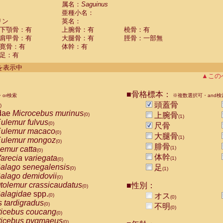
guinus midas
属名：
Saguinus
(0)
亜種小名：
guinus mystax
(0)
リン
英名：
uinus nigricollis
(1)
下顎骨：有
上腕骨：有
橈骨：有
guinus oedipus
(1)
肩甲骨：有
大腿骨：有
脛骨：一部無
uinus weddelli
(0)
寛骨：有
体幹：有
guinus
spp.
(0)
足：有
us trivirgatus
(0)
us albifrons
件を表示中
(0)
us apella
▲この
(0)
bus capucinus
(0)
us nigrivittatus
■骨格標本：
or検索
(0)
※複数選択可・and検
bus
spp.
頭蓋骨
(0)
)
miri boliviensis
dae
Microcebus murinus
(0)
上腕骨
(0)
(1)
miri sciureus
ulemur fulvus
(0)
(0)
尺骨
uatta caraya
ulemur macaco
(0)
(0)
大腿骨
(1)
uatta fusca
ulemur mongoz
(0)
(0)
腓骨
uatta seniculus
emur catta
(1)
(0)
(0)
uatta
spp.
体幹
arecia variegata
(0)
(1)
(0)
les belzebuth
alago senegalensis
足
(0)
(0)
(1)
les geoffroyi
alago demidovii
(0)
(0)
les paniscus
tolemur crassicaudatus
■性別：
(0)
(0)
les
spp.
alagidae
spp.
(0)
オス
(0)
(0)
othrix lagothricha
s tardigradus
(0)
(0)
不明
(0)
othrix lagothricha cana
ticebus coucang
(0)
(0)
Cacajao calvus rubicundus
ticebus pygmaeus
(0)
(0)