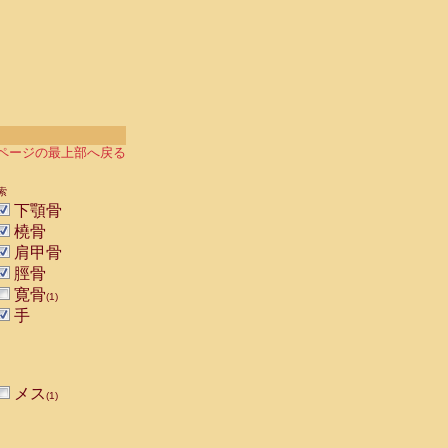
ページの最上部へ戻る
索
下顎骨
橈骨
肩甲骨
脛骨
寛骨
(1)
手
メス
(1)