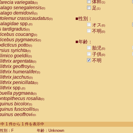
体幹
arecia variegata
(1)
(0)
alago senegalensis
足
(0)
(1)
alago demidovii
(0)
tolemur crassicaudatus
■性別：
(0)
alagidae
spp.
オス
(0)
(0)
s tardigradus
(0)
不明
(0)
ticebus coucang
(0)
ticebus pygmaeus
(0)
■年齢：
dicticus potto
(0)
胎児
(0)
rsius syrichta
(0)
子供
limico goeldii
(0)
(0)
不明
lithrix argentata
(0)
lithrix geoffroyi
(0)
lithrix humeralifer
(0)
lithrix jacchus
(0)
lithrix penicillata
(0)
lithrix
spp.
(0)
buella pygmaea
(0)
ntopithecus rosalia
(0)
uinus bicolor
(0)
uinus fuscicollis
(0)
uinus geoffroyi
(0)
uinus imperator
(0)
-1 件中 1 件から 1 件を表示中
uinus labiatus
(0)
guinus leucopus
性別：F
年齢：Unknown
(0)