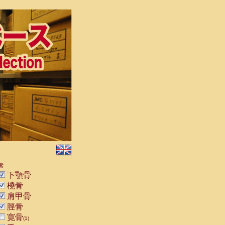
索
下顎骨
橈骨
肩甲骨
脛骨
寛骨
(1)