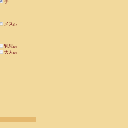
手
メス
(1)
乳児
(0)
大人
(0)