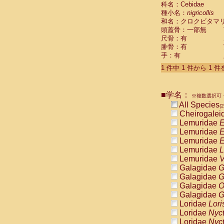
科名：Cebidae
Cebidae
Sa
種小名：
nigricollis
Cebidae
Sa
和名：クロクビタマ
Cebidae
Sag
頭蓋骨：一部無
Cebidae
Sa
尺骨：有
Cebidae
Sag
腓骨：有
Cebidae
Sa
手：有
Cebidae
Aot
Cebidae
Ceb
1 件中 1 件から 1 
Cebidae
Ceb
Cebidae
Ce
■学名：
Cebidae
Ceb
※複数選択可・
Cebidae
Ce
All Species
(2
Cebidae
Sai
Cheirogalei
Cebidae
Sai
Lemuridae
E
Atelidae
Alo
Lemuridae
E
Atelidae
Alo
Lemuridae
E
Atelidae
Alo
Lemuridae
L
Atelidae
Alo
Lemuridae
V
Atelidae
Ate
Galagidae
G
Atelidae
Ate
Galagidae
G
Atelidae
Ate
Galagidae
O
Atelidae
Ate
Galagidae
G
Atelidae
Lag
Loridae
Lori
Atelidae
Lag
Loridae
Nyc
Pitheciidae
Loridae
Nyc