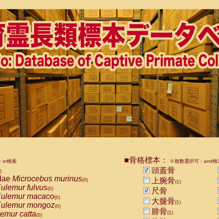
■骨格標本：
or検索
※複数選択可・and検
頭蓋骨
)
dae
Microcebus murinus
上腕骨
(0)
(1)
ulemur fulvus
(0)
尺骨
ulemur macaco
(0)
大腿骨
(1)
ulemur mongoz
(0)
腓骨
emur catta
(1)
(0)