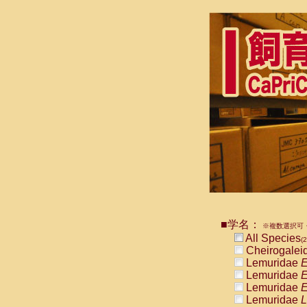
■学名：
※複数選択可・
All Species
(2
Cheirogalei
Lemuridae
E
Lemuridae
E
Lemuridae
E
Lemuridae
L