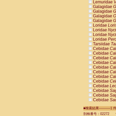
Lemuridae
V
Galagidae
G
Galagidae
G
Galagidae
O
Galagidae
G
Loridae
Lori
Loridae
Nyc
Loridae
Nyc
Loridae
Pero
Tarsiidae
Ta
Cebidae
Cal
Cebidae
Cal
Cebidae
Cal
Cebidae
Cal
Cebidae
Cal
Cebidae
Cal
Cebidae
Cal
Cebidae
Ce
Cebidae
Leo
Cebidae
Sag
Cebidae
Sag
Cebidae
Sag
Cebidae
Sag
■検索結果----------
Cebidae
Sag
Cebidae
Sa
剖検番号：02272