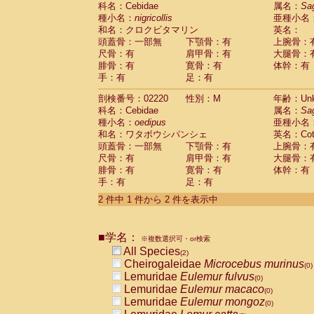
科名：Cebidae
Cebidae
Saguinus midas
属名：
Sa
(0)
種小名：
nigricollis
亜種小名
Cebidae
Saguinus mystax
(0)
和名：クロクビタマリン
英名：
Cebidae
Saguinus nigricollis
(1)
頭蓋骨：一部無
下顎骨：有
上腕骨：
Cebidae
Saguinus oedipus
(1)
尺骨：有
肩甲骨：有
大腿骨：
Cebidae
Saguinus weddelli
(0)
腓骨：有
寛骨：有
体幹：有
Cebidae
Saguinus
spp.
(0)
手：有
足：有
Cebidae
Aotus trivirgatus
(0)
Cebidae
Cebus albifrons
(0)
剖検番号：02220
性別：M
年齢：Unk
Cebidae
Cebus apella
科名：Cebidae
(0)
属名：
Sa
Cebidae
Cebus capucinus
種小名：
oedipus
亜種小名
(0)
Cebidae
Cebus nigrivittatus
和名：ワタボウシパンシェ
英名：Cotto
(0)
Cebidae
Cebus
spp.
頭蓋骨：一部無
下顎骨：有
上腕骨：
(0)
Cebidae
Saimiri boliviensis
尺骨：有
肩甲骨：有
大腿骨：
(0)
腓骨：有
Cebidae
Saimiri sciureus
寛骨：有
体幹：有
(0)
手：有
足：有
Atelidae
Alouatta caraya
(0)
Atelidae
Alouatta fusca
(0)
2 件中 1 件から 2 件を表示中
Atelidae
Alouatta seniculus
(0)
Atelidae
Alouatta
spp.
(0)
Atelidae
Ateles belzebuth
■学名：
(0)
※複数選択可・or検索
Atelidae
Ateles geoffroyi
(0)
All Species
(2)
Atelidae
Ateles paniscus
(0)
Cheirogaleidae
Microcebus murinus
(0)
Atelidae
Ateles
spp.
(0)
Lemuridae
Eulemur fulvus
(0)
Atelidae
Lagothrix lagothricha
(0)
Lemuridae
Eulemur macaco
(0)
Atelidae
Lagothrix lagothricha cana
(0)
Lemuridae
Eulemur mongoz
(0)
Pitheciidae
Cacajao calvus rubicundu