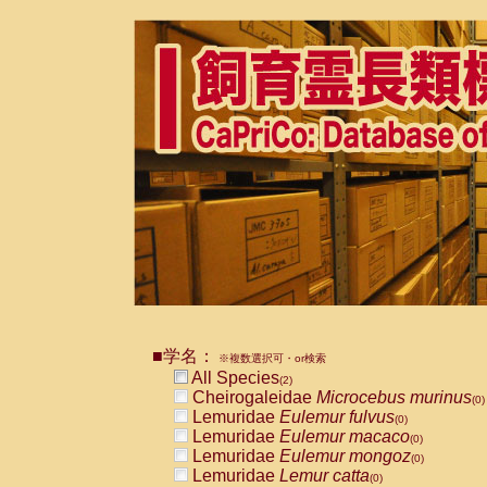
■学名：
※複数選択可・or検索
All Species
(2)
Cheirogaleidae
Microcebus murinus
(0)
Lemuridae
Eulemur fulvus
(0)
Lemuridae
Eulemur macaco
(0)
Lemuridae
Eulemur mongoz
(0)
Lemuridae
Lemur catta
(0)