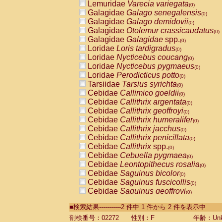
Lemuridae
Varecia variegata
(0)
Galagidae
Galago senegalensis
(0)
Galagidae
Galago demidovii
(0)
Galagidae
Otolemur crassicaudatus
(0)
Galagidae
Galagidae
spp.
(0)
Loridae
Loris tardigradus
(0)
Loridae
Nycticebus coucang
(0)
Loridae
Nycticebus pygmaeus
(0)
Loridae
Perodicticus potto
(0)
Tarsiidae
Tarsius syrichta
(0)
Cebidae
Callimico goeldii
(0)
Cebidae
Callithrix argentata
(0)
Cebidae
Callithrix geoffroyi
(0)
Cebidae
Callithrix humeralifer
(0)
Cebidae
Callithrix jacchus
(0)
Cebidae
Callithrix penicillata
(0)
Cebidae
Callithrix
spp.
(0)
Cebidae
Cebuella pygmaea
(0)
Cebidae
Leontopithecus rosalia
(0)
Cebidae
Saguinus bicolor
(0)
Cebidae
Saguinus fuscicollis
(0)
Cebidae
Saguinus geoffroyi
(0)
Cebidae
Saguinus imperator
(0)
■検索結果-----------2 件中 1 件から 2 件を表示中
Cebidae
Saguinus labiatus
(0)
Cebidae
Saguinus leucopus
剖検番号：02272
性別：F
年齢：Unk
(0)