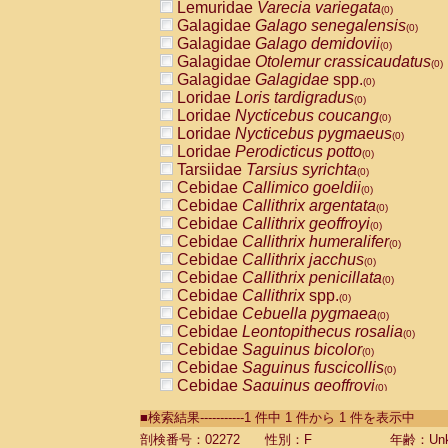
Lemuridae
Varecia variegata
(0)
Galagidae
Galago senegalensis
(0)
Galagidae
Galago demidovii
(0)
Galagidae
Otolemur crassicaudatus
(0)
Galagidae
Galagidae
spp.
(0)
Loridae
Loris tardigradus
(0)
Loridae
Nycticebus coucang
(0)
Loridae
Nycticebus pygmaeus
(0)
Loridae
Perodicticus potto
(0)
Tarsiidae
Tarsius syrichta
(0)
Cebidae
Callimico goeldii
(0)
Cebidae
Callithrix argentata
(0)
Cebidae
Callithrix geoffroyi
(0)
Cebidae
Callithrix humeralifer
(0)
Cebidae
Callithrix jacchus
(0)
Cebidae
Callithrix penicillata
(0)
Cebidae
Callithrix
spp.
(0)
Cebidae
Cebuella pygmaea
(0)
Cebidae
Leontopithecus rosalia
(0)
Cebidae
Saguinus bicolor
(0)
Cebidae
Saguinus fuscicollis
(0)
Cebidae
Saguinus geoffroyi
(0)
Cebidae
Saguinus imperator
(0)
■検索結果-----------1 件中 1 件から 1 件を表示中
Cebidae
Saguinus labiatus
(0)
Cebidae
Saguinus leucopus
剖検番号：02272
性別：F
年齢：Unk
(0)