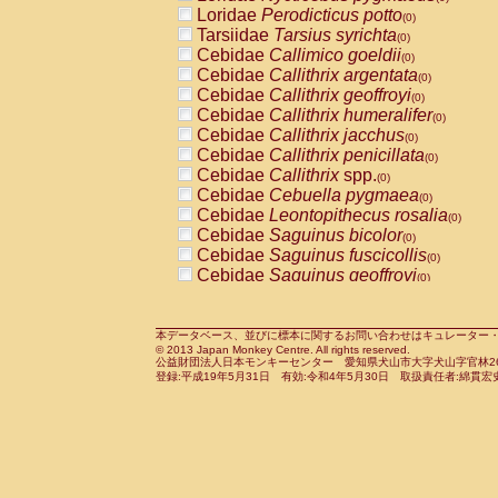
Pitheciidae
Callicebus cupreus
Loridae
Perodicticus potto
(0)
(0)
Pitheciidae
Callicebus donacophilus
Tarsiidae
Tarsius syrichta
(0
(0)
Pitheciidae
Callicebus moloch
Cebidae
Callimico goeldii
(0)
(0)
Pitheciidae
Callicebus torquatus
Cebidae
Callithrix argentata
(0)
(0)
Pitheciidae
Callicebus
spp.
Cebidae
Callithrix geoffroyi
(0)
(0)
Pitheciidae
Chiropotes satanas
Cebidae
Callithrix humeralifer
(0)
(0)
Pitheciidae
Pithecia monachus
Cebidae
Callithrix jacchus
(0)
(0)
Pitheciidae
Pithecia pithecia
Cebidae
Callithrix penicillata
(0)
(0)
Cercopithecidae
Cercocebus agilis
Cebidae
Callithrix
spp.
(0)
(0)
Cercopithecidae
Cercocebus galeritus
Cebidae
Cebuella pygmaea
(0)
Cercopithecidae
Cercocebus torquatu
Cebidae
Leontopithecus rosalia
(0)
Cercopithecidae
Cercocebus torquatus
Cebidae
Saguinus bicolor
(0)
Cercopithecidae
Cercocebus torquatu
Cebidae
Saguinus fuscicollis
(0)
Cercopithecidae
Cercocebus
hybrid
Cebidae
Saguinus geoffroyi
(0)
(0)
Cercopithecidae
Cercocebus
spp.
Cebidae
Saguinus imperator
(0)
(0)
Cercopithecidae
Lophocebus albigen
Cebidae
Saguinus labiatus
(0)
Cercopithecidae
Papio anubis
Cebidae
Saguinus leucopus
本データベース、並びに標本に関するお問い合わせはキュレーター・新宅勇太までお願い
(0)
(0)
© 2013 Japan Monkey Centre. All rights reserved.
Cercopithecidae
Papio cynocephalus
Cebidae
Saguinus midas
(
(0)
公益財団法人日本モンキーセンター 愛知県犬山市大字犬山字官林26番
Cercopithecidae
Papio hamadryas
Cebidae
Saguinus mystax
(0)
登録:平成19年5月31日 有効:令和4年5月30日 取扱責任者:綿貫宏
(0)
Cercopithecidae
Papio papio
Cebidae
Saguinus nigricollis
(0)
(1)
Cercopithecidae
Papio
spp.
Cebidae
Saguinus oedipus
(0)
(0)
Cercopithecidae
Mandrillus leucopha
Cebidae
Saguinus weddelli
(0)
Cercopithecidae
Mandrillus sphinx
Cebidae
Saguinus
spp.
(0)
(0)
Cercopithecidae
Theropithecus gelad
Cebidae
Aotus trivirgatus
(0)
Cercopithecidae
Macaca arctoides
Cebidae
Cebus albifrons
(0)
(0)