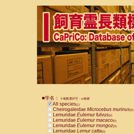
■学名：
※複数選択可・or検索
All species
(1)
Cheirogaleidae
Microcebus murinus
(0)
Lemuridae
Eulemur fulvus
(0)
Lemuridae
Eulemur macaco
(0)
Lemuridae
Eulemur mongoz
(0)
Lemuridae
Lemur catta
(0)