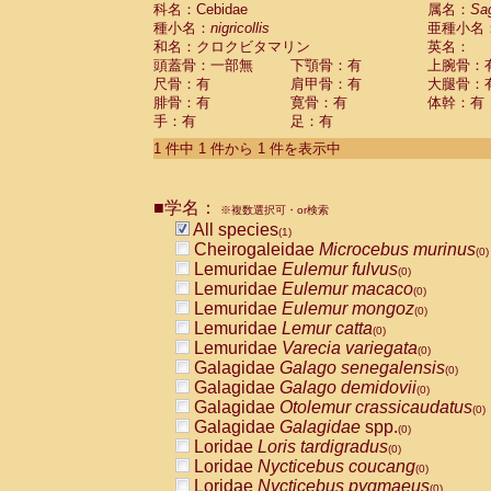
科名：Cebidae
Cebidae
Saguinus midas
属名：
Sa
(0)
種小名：
nigricollis
亜種小名
Cebidae
Saguinus mystax
(0)
和名：クロクビタマリン
英名：
Cebidae
Saguinus nigricollis
(1)
頭蓋骨：一部無
下顎骨：有
上腕骨：
Cebidae
Saguinus oedipus
(0)
尺骨：有
肩甲骨：有
大腿骨：
Cebidae
Saguinus weddelli
(0)
腓骨：有
寛骨：有
体幹：有
Cebidae
Saguinus
spp.
(0)
手：有
足：有
Cebidae
Aotus trivirgatus
(0)
Cebidae
Cebus albifrons
1 件中 1 件から 1 件を表示中
(0)
Cebidae
Cebus apella
(0)
Cebidae
Cebus capucinus
(0)
■学名：
Cebidae
Cebus nigrivittatus
※複数選択可・or検索
(0)
Cebidae
Cebus
spp.
All species
(0)
(1)
Cebidae
Saimiri boliviensis
Cheirogaleidae
Microcebus murinus
(0)
(0)
Cebidae
Saimiri sciureus
Lemuridae
Eulemur fulvus
(0)
(0)
Atelidae
Alouatta caraya
Lemuridae
Eulemur macaco
(0)
(0)
Atelidae
Alouatta fusca
Lemuridae
Eulemur mongoz
(0)
(0)
Atelidae
Alouatta seniculus
Lemuridae
Lemur catta
(0)
(0)
Atelidae
Alouatta
spp.
Lemuridae
Varecia variegata
(0)
(0)
Atelidae
Ateles belzebuth
Galagidae
Galago senegalensis
(0)
(0)
Atelidae
Ateles geoffroyi
Galagidae
Galago demidovii
(0)
(0)
Atelidae
Ateles paniscus
Galagidae
Otolemur crassicaudatus
(0)
(0)
Atelidae
Ateles
spp.
Galagidae
Galagidae
spp.
(0)
(0)
Atelidae
Lagothrix lagothricha
Loridae
Loris tardigradus
(0)
(0)
Atelidae
Lagothrix lagothricha cana
Loridae
Nycticebus coucang
(0)
(0)
Pitheciidae
Cacajao calvus rubicundu
Loridae
Nycticebus pygmaeus
(0)