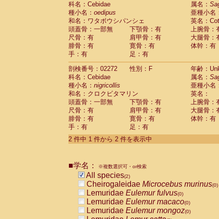
科名：Cebidae
Cebidae
Saguinus midas
属名：
Sa
(0)
種小名：
oedipus
亜種小名
Cebidae
Saguinus mystax
(0)
和名：ワタボウシパンシェ
英名：Cotto
Cebidae
Saguinus nigricollis
(1)
頭蓋骨：一部無
下顎骨：有
上腕骨：
Cebidae
Saguinus oedipus
(1)
尺骨：有
肩甲骨：有
大腿骨：
Cebidae
Saguinus weddelli
(0)
腓骨：有
寛骨：有
体幹：有
Cebidae
Saguinus
spp.
(0)
手：有
足：有
Cebidae
Aotus trivirgatus
(0)
Cebidae
Cebus albifrons
(0)
剖検番号：02272
性別：F
年齢：Unk
Cebidae
Cebus apella
科名：Cebidae
(0)
属名：
Sa
Cebidae
Cebus capucinus
種小名：
nigricollis
亜種小名
(0)
Cebidae
Cebus nigrivittatus
和名：クロクビタマリン
英名：
(0)
Cebidae
Cebus
spp.
頭蓋骨：一部無
下顎骨：有
上腕骨：
(0)
Cebidae
Saimiri boliviensis
尺骨：有
肩甲骨：有
大腿骨：
(0)
腓骨：有
Cebidae
Saimiri sciureus
寛骨：有
体幹：有
(0)
手：有
足：有
Atelidae
Alouatta caraya
(0)
Atelidae
Alouatta fusca
(0)
2 件中 1 件から 2 件を表示中
Atelidae
Alouatta seniculus
(0)
Atelidae
Alouatta
spp.
(0)
Atelidae
Ateles belzebuth
■学名：
(0)
※複数選択可・or検索
Atelidae
Ateles geoffroyi
(0)
All species
(2)
Atelidae
Ateles paniscus
(0)
Cheirogaleidae
Microcebus murinus
(0)
Atelidae
Ateles
spp.
(0)
Lemuridae
Eulemur fulvus
(0)
Atelidae
Lagothrix lagothricha
(0)
Lemuridae
Eulemur macaco
(0)
Atelidae
Lagothrix lagothricha cana
(0)
Lemuridae
Eulemur mongoz
(0)
Pitheciidae
Cacajao calvus rubicundu