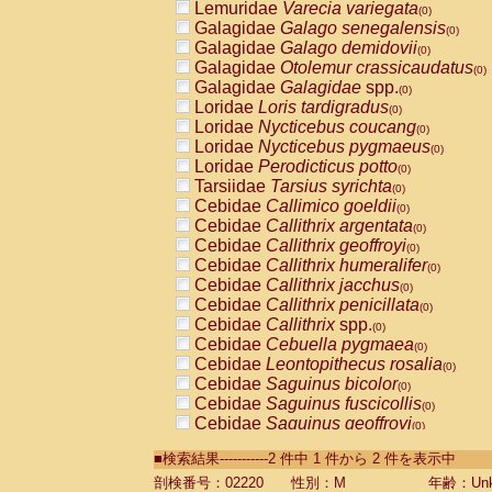
Lemuridae
Varecia variegata
(0)
Galagidae
Galago senegalensis
(0)
Galagidae
Galago demidovii
(0)
Galagidae
Otolemur crassicaudatus
(0)
Galagidae
Galagidae
spp.
(0)
Loridae
Loris tardigradus
(0)
Loridae
Nycticebus coucang
(0)
Loridae
Nycticebus pygmaeus
(0)
Loridae
Perodicticus potto
(0)
Tarsiidae
Tarsius syrichta
(0)
Cebidae
Callimico goeldii
(0)
Cebidae
Callithrix argentata
(0)
Cebidae
Callithrix geoffroyi
(0)
Cebidae
Callithrix humeralifer
(0)
Cebidae
Callithrix jacchus
(0)
Cebidae
Callithrix penicillata
(0)
Cebidae
Callithrix
spp.
(0)
Cebidae
Cebuella pygmaea
(0)
Cebidae
Leontopithecus rosalia
(0)
Cebidae
Saguinus bicolor
(0)
Cebidae
Saguinus fuscicollis
(0)
Cebidae
Saguinus geoffroyi
(0)
Cebidae
Saguinus imperator
(0)
■検索結果-----------2 件中 1 件から 2 件を表示中
Cebidae
Saguinus labiatus
(0)
Cebidae
Saguinus leucopus
剖検番号：02220
性別：M
年齢：Unk
(0)