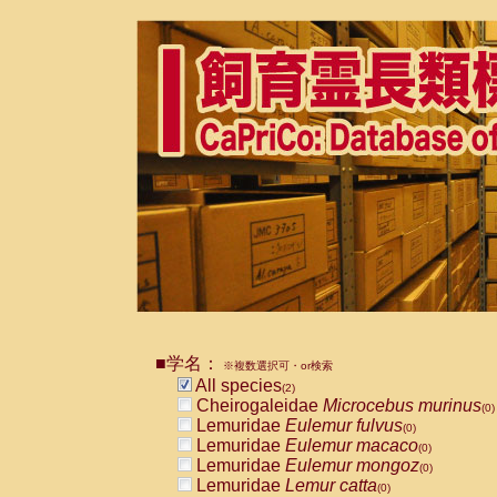
■学名：
※複数選択可・or検索
All species
(2)
Cheirogaleidae
Microcebus murinus
(0)
Lemuridae
Eulemur fulvus
(0)
Lemuridae
Eulemur macaco
(0)
Lemuridae
Eulemur mongoz
(0)
Lemuridae
Lemur catta
(0)