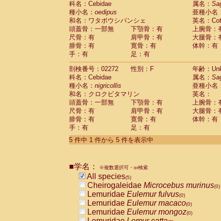
科名：Cebidae
属名：
Sa
Pitheciidae
Callicebus cupreus
(0)
種小名：
oedipus
亜種小名
Pitheciidae
Callicebus donacophilus
(0
和名：ワタボウシパンシェ
英名：Cotto
Pitheciidae
Callicebus moloch
(0)
頭蓋骨：一部無
下顎骨：有
上腕骨：
Pitheciidae
Callicebus torquatus
(0)
尺骨：有
肩甲骨：有
大腿骨：
Pitheciidae
Callicebus
spp.
(0)
腓骨：有
寛骨：有
体幹：有
Pitheciidae
Chiropotes satanas
(0)
手：有
足：有
Pitheciidae
Pithecia monachus
(0)
Pitheciidae
Pithecia pithecia
剖検番号：02272
性別：F
年齢：Unk
(0)
Cercopithecidae
Cercocebus agilis
科名：Cebidae
属名：
Sa
(0)
Cercopithecidae
Cercocebus galeritus
種小名：
nigricollis
亜種小名
和名：クロクビタマリン
Cercopithecidae
Cercocebus torquatu
英名：
頭蓋骨：一部無
下顎骨：有
上腕骨：
Cercopithecidae
Cercocebus torquatus
尺骨：有
肩甲骨：有
大腿骨：
Cercopithecidae
Cercocebus torquatu
腓骨：有
寛骨：有
体幹：有
Cercopithecidae
Cercocebus
hybrid
(0)
手：有
足：有
Cercopithecidae
Cercocebus
spp.
(0)
Cercopithecidae
Lophocebus albigen
5 件中 1 件から 5 件を表示中
Cercopithecidae
Papio anubis
(0)
Cercopithecidae
Papio cynocephalus
(
Cercopithecidae
Papio hamadryas
■学名：
(0)
※複数選択可・or検索
Cercopithecidae
Papio papio
All species
(0)
(5)
Cercopithecidae
Papio
spp.
Cheirogaleidae
Microcebus murinus
(0)
(0)
Cercopithecidae
Mandrillus leucopha
Lemuridae
Eulemur fulvus
(0)
Cercopithecidae
Mandrillus sphinx
Lemuridae
Eulemur macaco
(0)
(0)
Cercopithecidae
Theropithecus gelad
Lemuridae
Eulemur mongoz
(0)
Cercopithecidae
Macaca arctoides
Lemuridae
Lemur catta
(0)