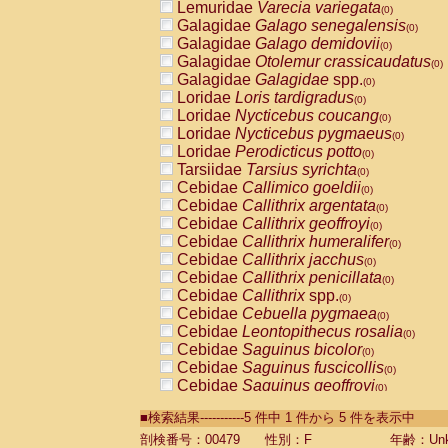
Lemuridae
Varecia variegata
(0)
Galagidae
Galago senegalensis
(0)
Galagidae
Galago demidovii
(0)
Galagidae
Otolemur crassicaudatus
(0)
Galagidae
Galagidae
spp.
(0)
Loridae
Loris tardigradus
(0)
Loridae
Nycticebus coucang
(0)
Loridae
Nycticebus pygmaeus
(0)
Loridae
Perodicticus potto
(0)
Tarsiidae
Tarsius syrichta
(0)
Cebidae
Callimico goeldii
(0)
Cebidae
Callithrix argentata
(0)
Cebidae
Callithrix geoffroyi
(0)
Cebidae
Callithrix humeralifer
(0)
Cebidae
Callithrix jacchus
(0)
Cebidae
Callithrix penicillata
(0)
Cebidae
Callithrix
spp.
(0)
Cebidae
Cebuella pygmaea
(0)
Cebidae
Leontopithecus rosalia
(0)
Cebidae
Saguinus bicolor
(0)
Cebidae
Saguinus fuscicollis
(0)
Cebidae
Saguinus geoffroyi
(0)
Cebidae
Saguinus imperator
(0)
■検索結果-----------5 件中 1 件から 5 件を表示中
Cebidae
Saguinus labiatus
(0)
Cebidae
Saguinus leucopus
剖検番号：00479
性別：F
年齢：Unk
(0)