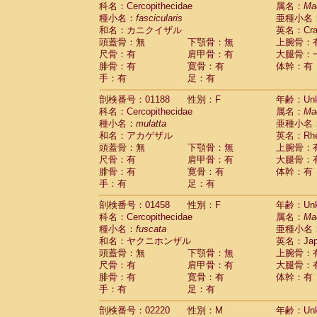
科名：Cercopithecidae
Cebidae
Saguinus midas
属名：
Ma
(0)
種小名：
fascicularis
亜種小名
Cebidae
Saguinus mystax
(0)
和名：カニクイザル
英名：Crab
Cebidae
Saguinus nigricollis
(1)
頭蓋骨：無
下顎骨：無
上腕骨：
Cebidae
Saguinus oedipus
(1)
尺骨：有
肩甲骨：有
大腿骨：
Cebidae
Saguinus weddelli
(0)
腓骨：有
寛骨：有
体幹：有
Cebidae
Saguinus
spp.
(0)
手：有
足：有
Cebidae
Aotus trivirgatus
(0)
Cebidae
Cebus albifrons
(0)
剖検番号：01188
性別：F
年齢：Unk
Cebidae
Cebus apella
科名：Cercopithecidae
(0)
属名：
Ma
Cebidae
Cebus capucinus
種小名：
mulatta
亜種小名
(0)
Cebidae
Cebus nigrivittatus
和名：アカゲザル
英名：Rhes
(0)
Cebidae
Cebus
spp.
頭蓋骨：無
下顎骨：無
上腕骨：
(0)
Cebidae
Saimiri boliviensis
尺骨：有
肩甲骨：有
大腿骨：
(0)
腓骨：有
Cebidae
Saimiri sciureus
寛骨：有
体幹：有
(0)
手：有
足：有
Atelidae
Alouatta caraya
(0)
Atelidae
Alouatta fusca
(0)
剖検番号：01458
性別：F
年齢：Unk
Atelidae
Alouatta seniculus
(0)
科名：Cercopithecidae
属名：
Ma
Atelidae
Alouatta
spp.
(0)
種小名：
fuscata
亜種小名
Atelidae
Ateles belzebuth
(0)
和名：ヤクニホンザル
英名：Japa
Atelidae
Ateles geoffroyi
(0)
頭蓋骨：無
下顎骨：無
上腕骨：
Atelidae
Ateles paniscus
(0)
尺骨：有
肩甲骨：有
大腿骨：
Atelidae
Ateles
spp.
腓骨：有
寛骨：有
(0)
体幹：有
Atelidae
Lagothrix lagothricha
手：有
足：有
(0)
Atelidae
Lagothrix lagothricha cana
(0)
剖検番号：02220
性別：M
年齢：Unk
Pitheciidae
Cacajao calvus rubicundu