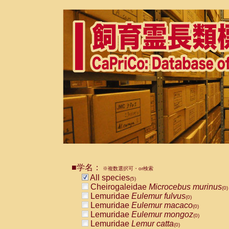
■学名：
※複数選択可・or検索
All species
(5)
Cheirogaleidae
Microcebus murinus
(0)
Lemuridae
Eulemur fulvus
(0)
Lemuridae
Eulemur macaco
(0)
Lemuridae
Eulemur mongoz
(0)
Lemuridae
Lemur catta
(0)