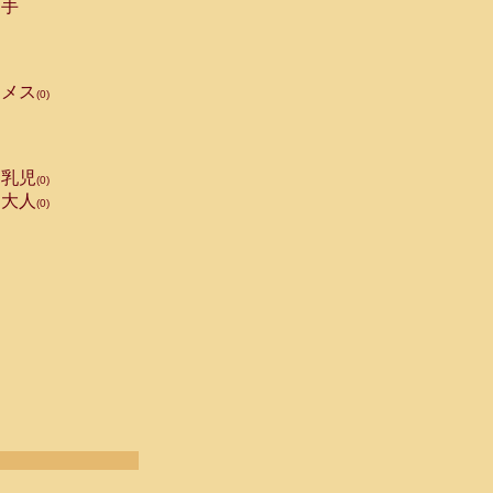
手
メス
(0)
乳児
(0)
大人
(0)