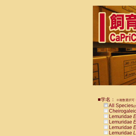
■学名：
※複数選択可・
All Species
(2
Cheirogalei
Lemuridae
E
Lemuridae
E
Lemuridae
E
Lemuridae
L