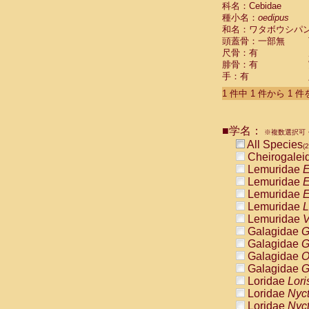
科名：Cebidae
Cebidae
Sa
種小名：
oedipus
Cebidae
Sa
和名：ワタボウシパ
Cebidae
Sag
頭蓋骨：一部無
Cebidae
Sa
尺骨：有
Cebidae
Sag
腓骨：有
Cebidae
Sa
手：有
Cebidae
Aot
Cebidae
Ceb
1 件中 1 件から 1 
Cebidae
Ceb
Cebidae
Ce
■学名：
Cebidae
Ceb
※複数選択可・
Cebidae
Ce
All Species
(2
Cebidae
Sai
Cheirogalei
Cebidae
Sai
Lemuridae
E
Atelidae
Alo
Lemuridae
E
Atelidae
Alo
Lemuridae
E
Atelidae
Alo
Lemuridae
L
Atelidae
Alo
Lemuridae
V
Atelidae
Ate
Galagidae
G
Atelidae
Ate
Galagidae
G
Atelidae
Ate
Galagidae
O
Atelidae
Ate
Galagidae
G
Atelidae
Lag
Loridae
Lori
Atelidae
Lag
Loridae
Nyc
Pitheciidae
Loridae
Nyc