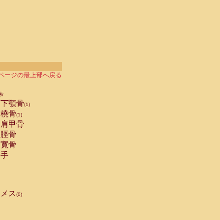
ページの最上部へ戻る
索
下顎骨
(1)
橈骨
(1)
肩甲骨
脛骨
寛骨
手
メス
(0)