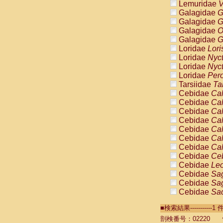
Lemuridae
V
Galagidae
G
Galagidae
G
Galagidae
O
Galagidae
G
Loridae
Lori
Loridae
Nyc
Loridae
Nyc
Loridae
Pero
Tarsiidae
Ta
Cebidae
Cal
Cebidae
Cal
Cebidae
Cal
Cebidae
Cal
Cebidae
Cal
Cebidae
Cal
Cebidae
Cal
Cebidae
Ce
Cebidae
Leo
Cebidae
Sag
Cebidae
Sag
Cebidae
Sag
Cebidae
Sag
■検索結果----------
Cebidae
Sag
Cebidae
Sa
剖検番号：02220