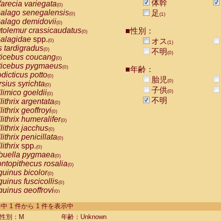
体幹
arecia variegata
(0)
alago senegalensis
足
(0)
(1)
alago demidovii
(0)
tolemur crassicaudatus
■性別：
(0)
alagidae
spp.
オス
(0)
(1)
s tardigradus
(0)
不明
(0)
ticebus coucang
(0)
ticebus pygmaeus
(0)
■年齢：
dicticus potto
(0)
胎児
(0)
rsius syrichta
(0)
子供
limico goeldii
(0)
(0)
不明
lithrix argentata
(0)
lithrix geoffroyi
(0)
lithrix humeralifer
(0)
lithrix jacchus
(0)
lithrix penicillata
(0)
lithrix
spp.
(0)
buella pygmaea
(0)
ntopithecus rosalia
(0)
uinus bicolor
(0)
uinus fuscicollis
(0)
uinus geoffroyi
(0)
uinus imperator
(0)
-1 件中 1 件から 1 件を表示中
uinus labiatus
(0)
guinus leucopus
性別：M
年齢：Unknown
(0)