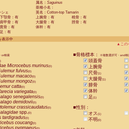
guinus midas
属名：
Saguinus
(0)
亜種小名：
guinus mystax
(0)
ンシェ
英名：Cotton-top Tamarin
uinus nigricollis
(1)
下顎骨：有
上腕骨：有
橈骨：有
guinus oedipus
(1)
肩甲骨：有
大腿骨：有
脛骨：有
uinus weddelli
(0)
寛骨：有
体幹：有
guinus
spp.
(0)
足：有
us trivirgatus
(0)
us albifrons
件を表示中
(0)
us apella
▲この
(0)
bus capucinus
(0)
us nigrivittatus
■骨格標本：
or検索
(0)
※複数選択可・and検
bus
spp.
頭蓋骨
(0)
)
miri boliviensis
dae
Microcebus murinus
(0)
上腕骨
(0)
miri sciureus
ulemur fulvus
(0)
(0)
尺骨
(1)
uatta caraya
ulemur macaco
(0)
(0)
大腿骨
(1)
uatta fusca
ulemur mongoz
(0)
(0)
腓骨
uatta seniculus
emur catta
(0)
(0)
uatta
spp.
体幹
arecia variegata
(0)
(0)
les belzebuth
alago senegalensis
足
(0)
(0)
(1)
les geoffroyi
alago demidovii
(0)
(0)
les paniscus
tolemur crassicaudatus
■性別：
(0)
(0)
les
spp.
alagidae
spp.
(0)
オス
(0)
(1)
othrix lagothricha
s tardigradus
(0)
(0)
不明
(0)
othrix lagothricha cana
ticebus coucang
(0)
(0)
Cacajao calvus rubicundus
ticebus pygmaeus
(0)
(0)