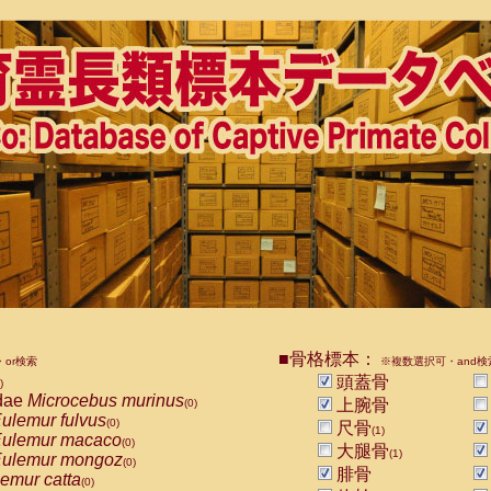
■骨格標本：
or検索
※複数選択可・and検
頭蓋骨
)
dae
Microcebus murinus
上腕骨
(0)
ulemur fulvus
(0)
尺骨
(1)
ulemur macaco
(0)
大腿骨
(1)
ulemur mongoz
(0)
腓骨
emur catta
(0)