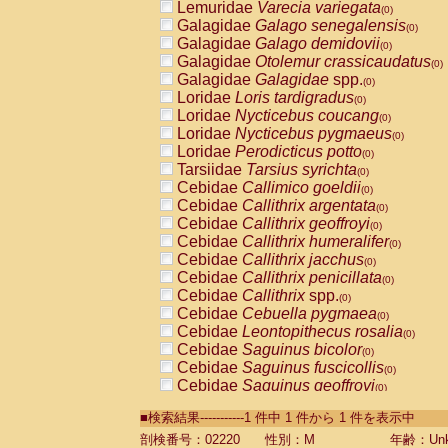
Lemuridae
Varecia variegata
(0)
Galagidae
Galago senegalensis
(0)
Galagidae
Galago demidovii
(0)
Galagidae
Otolemur crassicaudatus
(0)
Galagidae
Galagidae
spp.
(0)
Loridae
Loris tardigradus
(0)
Loridae
Nycticebus coucang
(0)
Loridae
Nycticebus pygmaeus
(0)
Loridae
Perodicticus potto
(0)
Tarsiidae
Tarsius syrichta
(0)
Cebidae
Callimico goeldii
(0)
Cebidae
Callithrix argentata
(0)
Cebidae
Callithrix geoffroyi
(0)
Cebidae
Callithrix humeralifer
(0)
Cebidae
Callithrix jacchus
(0)
Cebidae
Callithrix penicillata
(0)
Cebidae
Callithrix
spp.
(0)
Cebidae
Cebuella pygmaea
(0)
Cebidae
Leontopithecus rosalia
(0)
Cebidae
Saguinus bicolor
(0)
Cebidae
Saguinus fuscicollis
(0)
Cebidae
Saguinus geoffroyi
(0)
Cebidae
Saguinus imperator
(0)
■検索結果-----------1 件中 1 件から 1 件を表示中
Cebidae
Saguinus labiatus
(0)
Cebidae
Saguinus leucopus
剖検番号：02220
性別：M
年齢：Unk
(0)