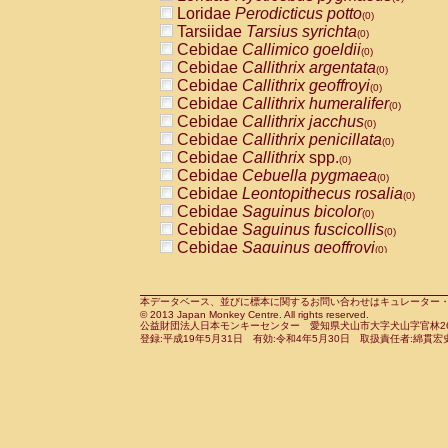
Pitheciidae
Callicebus cupreus
Loridae
Perodicticus potto
(0)
(0)
Pitheciidae
Callicebus donacophilus
Tarsiidae
Tarsius syrichta
(0
(0)
Pitheciidae
Callicebus moloch
Cebidae
Callimico goeldii
(0)
(0)
Pitheciidae
Callicebus torquatus
Cebidae
Callithrix argentata
(0)
(0)
Pitheciidae
Callicebus
spp.
Cebidae
Callithrix geoffroyi
(0)
(0)
Pitheciidae
Chiropotes satanas
Cebidae
Callithrix humeralifer
(0)
(0)
Pitheciidae
Pithecia monachus
Cebidae
Callithrix jacchus
(0)
(0)
Pitheciidae
Pithecia pithecia
Cebidae
Callithrix penicillata
(0)
(0)
Cercopithecidae
Cercocebus agilis
Cebidae
Callithrix
spp.
(0)
(0)
Cercopithecidae
Cercocebus galeritus
Cebidae
Cebuella pygmaea
(0)
Cercopithecidae
Cercocebus torquatu
Cebidae
Leontopithecus rosalia
(0)
Cercopithecidae
Cercocebus torquatus
Cebidae
Saguinus bicolor
(0)
Cercopithecidae
Cercocebus torquatu
Cebidae
Saguinus fuscicollis
(0)
Cercopithecidae
Cercocebus
hybrid
Cebidae
Saguinus geoffroyi
(0)
(0)
Cercopithecidae
Cercocebus
spp.
Cebidae
Saguinus imperator
(0)
(0)
Cercopithecidae
Lophocebus albigen
Cebidae
Saguinus labiatus
(0)
Cercopithecidae
Papio anubis
Cebidae
Saguinus leucopus
本データベース、並びに標本に関するお問い合わせはキュレーター・新宅勇太までお願い
(0)
(0)
© 2013 Japan Monkey Centre. All rights reserved.
Cercopithecidae
Papio cynocephalus
Cebidae
Saguinus midas
(
(0)
公益財団法人日本モンキーセンター 愛知県犬山市大字犬山字官林26番
Cercopithecidae
Papio hamadryas
Cebidae
Saguinus mystax
(0)
登録:平成19年5月31日 有効:令和4年5月30日 取扱責任者:綿貫宏
(0)
Cercopithecidae
Papio papio
Cebidae
Saguinus nigricollis
(0)
(0)
Cercopithecidae
Papio
spp.
Cebidae
Saguinus oedipus
(0)
(1)
Cercopithecidae
Mandrillus leucopha
Cebidae
Saguinus weddelli
(0)
Cercopithecidae
Mandrillus sphinx
Cebidae
Saguinus
spp.
(0)
(0)
Cercopithecidae
Theropithecus gelad
Cebidae
Aotus trivirgatus
(0)
Cercopithecidae
Macaca arctoides
Cebidae
Cebus albifrons
(0)
(0)