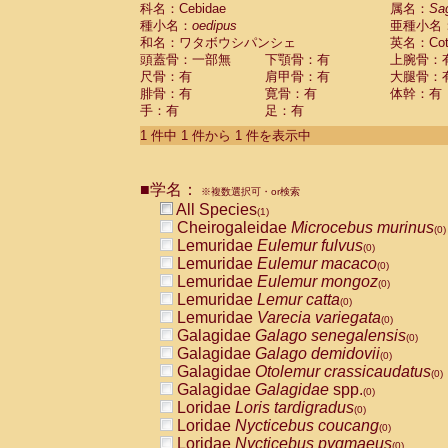
科名：Cebidae
Cebidae
Saguinus midas
属名：
Sa
(0)
種小名：
oedipus
亜種小名
Cebidae
Saguinus mystax
(0)
和名：ワタボウシパンシェ
英名：Cotto
Cebidae
Saguinus nigricollis
(0)
頭蓋骨：一部無
下顎骨：有
上腕骨：
Cebidae
Saguinus oedipus
(1)
尺骨：有
肩甲骨：有
大腿骨：
Cebidae
Saguinus weddelli
(0)
腓骨：有
寛骨：有
体幹：有
Cebidae
Saguinus
spp.
(0)
手：有
足：有
Cebidae
Aotus trivirgatus
(0)
Cebidae
Cebus albifrons
1 件中 1 件から 1 件を表示中
(0)
Cebidae
Cebus apella
(0)
Cebidae
Cebus capucinus
(0)
■学名：
Cebidae
Cebus nigrivittatus
※複数選択可・or検索
(0)
Cebidae
Cebus
spp.
All Species
(0)
(1)
Cebidae
Saimiri boliviensis
Cheirogaleidae
Microcebus murinus
(0)
(0)
Cebidae
Saimiri sciureus
Lemuridae
Eulemur fulvus
(0)
(0)
Atelidae
Alouatta caraya
Lemuridae
Eulemur macaco
(0)
(0)
Atelidae
Alouatta fusca
Lemuridae
Eulemur mongoz
(0)
(0)
Atelidae
Alouatta seniculus
Lemuridae
Lemur catta
(0)
(0)
Atelidae
Alouatta
spp.
Lemuridae
Varecia variegata
(0)
(0)
Atelidae
Ateles belzebuth
Galagidae
Galago senegalensis
(0)
(0)
Atelidae
Ateles geoffroyi
Galagidae
Galago demidovii
(0)
(0)
Atelidae
Ateles paniscus
Galagidae
Otolemur crassicaudatus
(0)
(0)
Atelidae
Ateles
spp.
Galagidae
Galagidae
spp.
(0)
(0)
Atelidae
Lagothrix lagothricha
Loridae
Loris tardigradus
(0)
(0)
Atelidae
Lagothrix lagothricha cana
Loridae
Nycticebus coucang
(0)
(0)
Pitheciidae
Cacajao calvus rubicundu
Loridae
Nycticebus pygmaeus
(0)