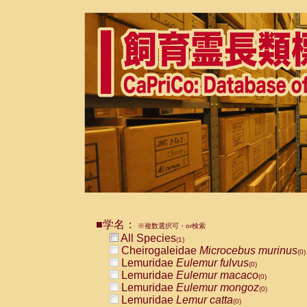
■学名：
※複数選択可・or検索
All Species
(1)
Cheirogaleidae
Microcebus murinus
(0)
Lemuridae
Eulemur fulvus
(0)
Lemuridae
Eulemur macaco
(0)
Lemuridae
Eulemur mongoz
(0)
Lemuridae
Lemur catta
(0)