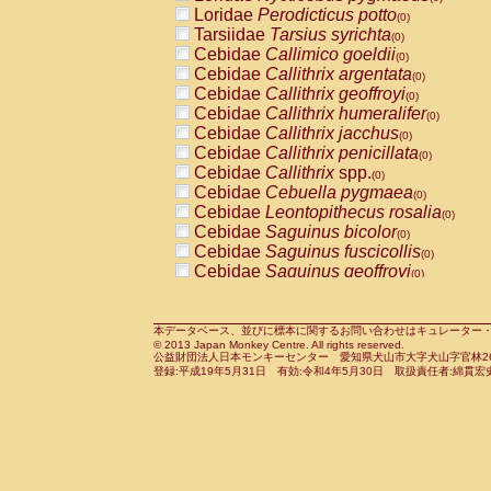
Pitheciidae
Callicebus cupreus
Loridae
Perodicticus potto
(0)
(0)
Pitheciidae
Callicebus donacophilus
Tarsiidae
Tarsius syrichta
(0
(0)
Pitheciidae
Callicebus moloch
Cebidae
Callimico goeldii
(0)
(0)
Pitheciidae
Callicebus torquatus
Cebidae
Callithrix argentata
(0)
(0)
Pitheciidae
Callicebus
spp.
Cebidae
Callithrix geoffroyi
(0)
(0)
Pitheciidae
Chiropotes satanas
Cebidae
Callithrix humeralifer
(0)
(0)
Pitheciidae
Pithecia monachus
Cebidae
Callithrix jacchus
(0)
(0)
Pitheciidae
Pithecia pithecia
Cebidae
Callithrix penicillata
(0)
(0)
Cercopithecidae
Cercocebus agilis
Cebidae
Callithrix
spp.
(0)
(0)
Cercopithecidae
Cercocebus galeritus
Cebidae
Cebuella pygmaea
(0)
Cercopithecidae
Cercocebus torquatu
Cebidae
Leontopithecus rosalia
(0)
Cercopithecidae
Cercocebus torquatus
Cebidae
Saguinus bicolor
(0)
Cercopithecidae
Cercocebus torquatu
Cebidae
Saguinus fuscicollis
(0)
Cercopithecidae
Cercocebus
hybrid
Cebidae
Saguinus geoffroyi
(0)
(0)
Cercopithecidae
Cercocebus
spp.
Cebidae
Saguinus imperator
(0)
(0)
Cercopithecidae
Lophocebus albigen
Cebidae
Saguinus labiatus
(0)
Cercopithecidae
Papio anubis
Cebidae
Saguinus leucopus
本データベース、並びに標本に関するお問い合わせはキュレーター・新宅勇太までお願い
(0)
(0)
© 2013 Japan Monkey Centre. All rights reserved.
Cercopithecidae
Papio cynocephalus
Cebidae
Saguinus midas
(
(0)
公益財団法人日本モンキーセンター 愛知県犬山市大字犬山字官林26番
Cercopithecidae
Papio hamadryas
Cebidae
Saguinus mystax
(0)
登録:平成19年5月31日 有効:令和4年5月30日 取扱責任者:綿貫宏
(0)
Cercopithecidae
Papio papio
Cebidae
Saguinus nigricollis
(0)
(0)
Cercopithecidae
Papio
spp.
Cebidae
Saguinus oedipus
(0)
(1)
Cercopithecidae
Mandrillus leucopha
Cebidae
Saguinus weddelli
(0)
Cercopithecidae
Mandrillus sphinx
Cebidae
Saguinus
spp.
(0)
(0)
Cercopithecidae
Theropithecus gelad
Cebidae
Aotus trivirgatus
(0)
Cercopithecidae
Macaca arctoides
Cebidae
Cebus albifrons
(0)
(0)