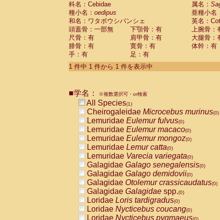
科名：Cebidae
Cebidae
Saguinus midas
属名：
Sa
(0)
種小名：
oedipus
亜種小名
Cebidae
Saguinus mystax
(0)
和名：ワタボウシパンシェ
英名：Cotto
Cebidae
Saguinus nigricollis
(0)
頭蓋骨：一部無
下顎骨：有
上腕骨：
Cebidae
Saguinus oedipus
(1)
尺骨：有
肩甲骨：有
大腿骨：
Cebidae
Saguinus weddelli
(0)
腓骨：有
寛骨：有
体幹：有
Cebidae
Saguinus
spp.
(0)
手：有
足：有
Cebidae
Aotus trivirgatus
(0)
Cebidae
Cebus albifrons
1 件中 1 件から 1 件を表示中
(0)
Cebidae
Cebus apella
(0)
Cebidae
Cebus capucinus
(0)
■学名：
Cebidae
Cebus nigrivittatus
※複数選択可・or検索
(0)
Cebidae
Cebus
spp.
All Species
(0)
(1)
Cebidae
Saimiri boliviensis
Cheirogaleidae
Microcebus murinus
(0)
(0)
Cebidae
Saimiri sciureus
Lemuridae
Eulemur fulvus
(0)
(0)
Atelidae
Alouatta caraya
Lemuridae
Eulemur macaco
(0)
(0)
Atelidae
Alouatta fusca
Lemuridae
Eulemur mongoz
(0)
(0)
Atelidae
Alouatta seniculus
Lemuridae
Lemur catta
(0)
(0)
Atelidae
Alouatta
spp.
Lemuridae
Varecia variegata
(0)
(0)
Atelidae
Ateles belzebuth
Galagidae
Galago senegalensis
(0)
(0)
Atelidae
Ateles geoffroyi
Galagidae
Galago demidovii
(0)
(0)
Atelidae
Ateles paniscus
Galagidae
Otolemur crassicaudatus
(0)
(0)
Atelidae
Ateles
spp.
Galagidae
Galagidae
spp.
(0)
(0)
Atelidae
Lagothrix lagothricha
Loridae
Loris tardigradus
(0)
(0)
Atelidae
Lagothrix lagothricha cana
Loridae
Nycticebus coucang
(0)
(0)
Pitheciidae
Cacajao calvus rubicundu
Loridae
Nycticebus pygmaeus
(0)