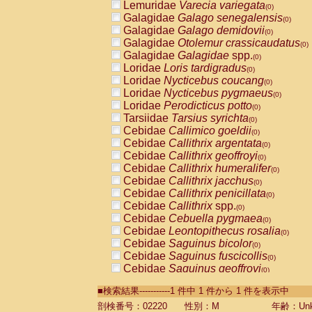
Lemuridae
Varecia variegata
(0)
Galagidae
Galago senegalensis
(0)
Galagidae
Galago demidovii
(0)
Galagidae
Otolemur crassicaudatus
(0)
Galagidae
Galagidae
spp.
(0)
Loridae
Loris tardigradus
(0)
Loridae
Nycticebus coucang
(0)
Loridae
Nycticebus pygmaeus
(0)
Loridae
Perodicticus potto
(0)
Tarsiidae
Tarsius syrichta
(0)
Cebidae
Callimico goeldii
(0)
Cebidae
Callithrix argentata
(0)
Cebidae
Callithrix geoffroyi
(0)
Cebidae
Callithrix humeralifer
(0)
Cebidae
Callithrix jacchus
(0)
Cebidae
Callithrix penicillata
(0)
Cebidae
Callithrix
spp.
(0)
Cebidae
Cebuella pygmaea
(0)
Cebidae
Leontopithecus rosalia
(0)
Cebidae
Saguinus bicolor
(0)
Cebidae
Saguinus fuscicollis
(0)
Cebidae
Saguinus geoffroyi
(0)
Cebidae
Saguinus imperator
(0)
■検索結果-----------1 件中 1 件から 1 件を表示中
Cebidae
Saguinus labiatus
(0)
Cebidae
Saguinus leucopus
剖検番号：02220
性別：M
年齢：Unk
(0)