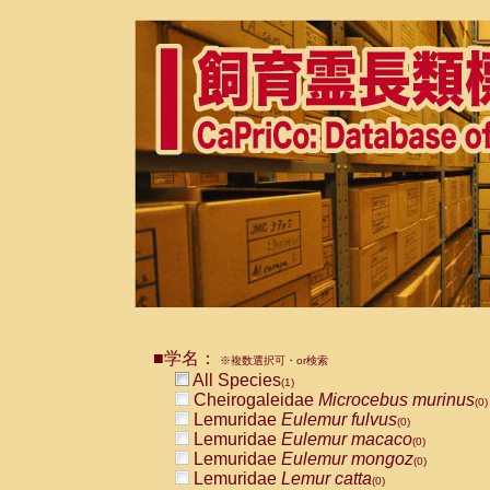
■学名：
※複数選択可・or検索
All Species
(1)
Cheirogaleidae
Microcebus murinus
(0)
Lemuridae
Eulemur fulvus
(0)
Lemuridae
Eulemur macaco
(0)
Lemuridae
Eulemur mongoz
(0)
Lemuridae
Lemur catta
(0)