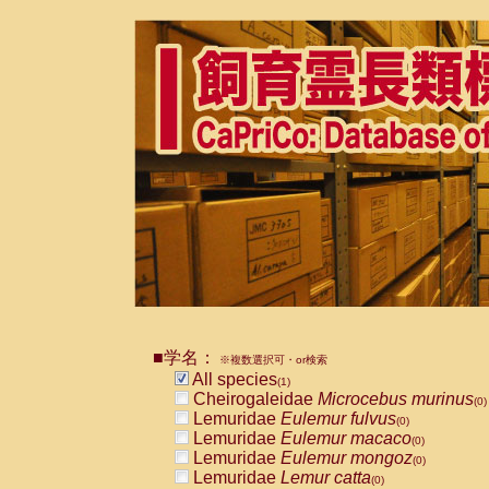
■学名：
※複数選択可・or検索
All species
(1)
Cheirogaleidae
Microcebus murinus
(0)
Lemuridae
Eulemur fulvus
(0)
Lemuridae
Eulemur macaco
(0)
Lemuridae
Eulemur mongoz
(0)
Lemuridae
Lemur catta
(0)