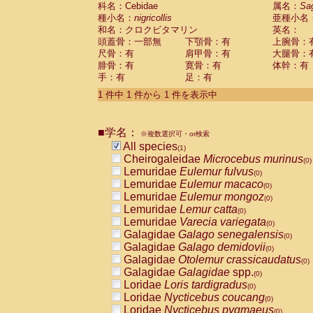
科名：Cebidae
Cebidae
Saguinus midas
属名：
Sa
(0)
種小名：
nigricollis
亜種小名
Cebidae
Saguinus mystax
(0)
和名：クロクビタマリン
英名：
Cebidae
Saguinus nigricollis
(1)
頭蓋骨：一部無
下顎骨：有
上腕骨：
Cebidae
Saguinus oedipus
(0)
尺骨：有
肩甲骨：有
大腿骨：
Cebidae
Saguinus weddelli
(0)
腓骨：有
寛骨：有
体幹：有
Cebidae
Saguinus
spp.
(0)
手：有
足：有
Cebidae
Aotus trivirgatus
(0)
Cebidae
Cebus albifrons
1 件中 1 件から 1 件を表示中
(0)
Cebidae
Cebus apella
(0)
Cebidae
Cebus capucinus
(0)
■学名：
Cebidae
Cebus nigrivittatus
※複数選択可・or検索
(0)
Cebidae
Cebus
spp.
All species
(0)
(1)
Cebidae
Saimiri boliviensis
Cheirogaleidae
Microcebus murinus
(0)
(0)
Cebidae
Saimiri sciureus
Lemuridae
Eulemur fulvus
(0)
(0)
Atelidae
Alouatta caraya
Lemuridae
Eulemur macaco
(0)
(0)
Atelidae
Alouatta fusca
Lemuridae
Eulemur mongoz
(0)
(0)
Atelidae
Alouatta seniculus
Lemuridae
Lemur catta
(0)
(0)
Atelidae
Alouatta
spp.
Lemuridae
Varecia variegata
(0)
(0)
Atelidae
Ateles belzebuth
Galagidae
Galago senegalensis
(0)
(0)
Atelidae
Ateles geoffroyi
Galagidae
Galago demidovii
(0)
(0)
Atelidae
Ateles paniscus
Galagidae
Otolemur crassicaudatus
(0)
(0)
Atelidae
Ateles
spp.
Galagidae
Galagidae
spp.
(0)
(0)
Atelidae
Lagothrix lagothricha
Loridae
Loris tardigradus
(0)
(0)
Atelidae
Lagothrix lagothricha cana
Loridae
Nycticebus coucang
(0)
(0)
Pitheciidae
Cacajao calvus rubicundu
Loridae
Nycticebus pygmaeus
(0)