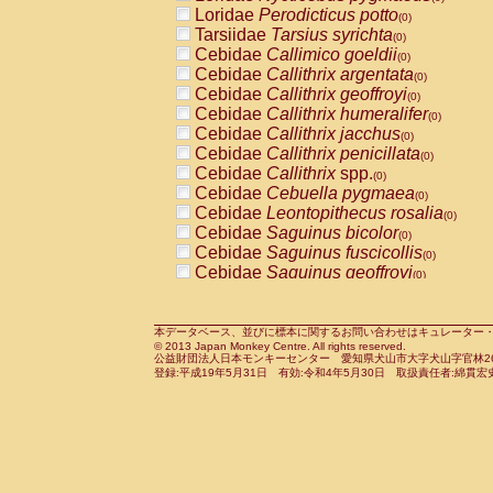
Pitheciidae
Callicebus cupreus
Loridae
Perodicticus potto
(0)
(0)
Pitheciidae
Callicebus donacophilus
Tarsiidae
Tarsius syrichta
(0
(0)
Pitheciidae
Callicebus moloch
Cebidae
Callimico goeldii
(0)
(0)
Pitheciidae
Callicebus torquatus
Cebidae
Callithrix argentata
(0)
(0)
Pitheciidae
Callicebus
spp.
Cebidae
Callithrix geoffroyi
(0)
(0)
Pitheciidae
Chiropotes satanas
Cebidae
Callithrix humeralifer
(0)
(0)
Pitheciidae
Pithecia monachus
Cebidae
Callithrix jacchus
(0)
(0)
Pitheciidae
Pithecia pithecia
Cebidae
Callithrix penicillata
(0)
(0)
Cercopithecidae
Cercocebus agilis
Cebidae
Callithrix
spp.
(0)
(0)
Cercopithecidae
Cercocebus galeritus
Cebidae
Cebuella pygmaea
(0)
Cercopithecidae
Cercocebus torquatu
Cebidae
Leontopithecus rosalia
(0)
Cercopithecidae
Cercocebus torquatus
Cebidae
Saguinus bicolor
(0)
Cercopithecidae
Cercocebus torquatu
Cebidae
Saguinus fuscicollis
(0)
Cercopithecidae
Cercocebus
hybrid
Cebidae
Saguinus geoffroyi
(0)
(0)
Cercopithecidae
Cercocebus
spp.
Cebidae
Saguinus imperator
(0)
(0)
Cercopithecidae
Lophocebus albigen
Cebidae
Saguinus labiatus
(0)
Cercopithecidae
Papio anubis
Cebidae
Saguinus leucopus
本データベース、並びに標本に関するお問い合わせはキュレーター・新宅勇太までお願い
(0)
(0)
© 2013 Japan Monkey Centre. All rights reserved.
Cercopithecidae
Papio cynocephalus
Cebidae
Saguinus midas
(
(0)
公益財団法人日本モンキーセンター 愛知県犬山市大字犬山字官林26番
Cercopithecidae
Papio hamadryas
Cebidae
Saguinus mystax
(0)
登録:平成19年5月31日 有効:令和4年5月30日 取扱責任者:綿貫宏
(0)
Cercopithecidae
Papio papio
Cebidae
Saguinus nigricollis
(0)
(1)
Cercopithecidae
Papio
spp.
Cebidae
Saguinus oedipus
(0)
(0)
Cercopithecidae
Mandrillus leucopha
Cebidae
Saguinus weddelli
(0)
Cercopithecidae
Mandrillus sphinx
Cebidae
Saguinus
spp.
(0)
(0)
Cercopithecidae
Theropithecus gelad
Cebidae
Aotus trivirgatus
(0)
Cercopithecidae
Macaca arctoides
Cebidae
Cebus albifrons
(0)
(0)