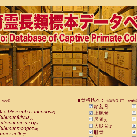
■骨格標本：
or検索
※複数選択可・and検
頭蓋骨
dae
Microcebus murinus
上腕骨
(0)
ulemur fulvus
(0)
尺骨
(1)
ulemur macaco
(0)
大腿骨
(1)
ulemur mongoz
(0)
腓骨
emur catta
(0)