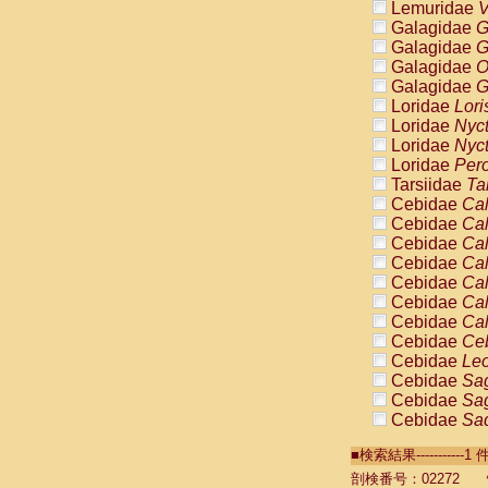
Lemuridae
V
Galagidae
G
Galagidae
G
Galagidae
O
Galagidae
G
Loridae
Lori
Loridae
Nyc
Loridae
Nyc
Loridae
Pero
Tarsiidae
Ta
Cebidae
Cal
Cebidae
Cal
Cebidae
Cal
Cebidae
Cal
Cebidae
Cal
Cebidae
Cal
Cebidae
Cal
Cebidae
Ce
Cebidae
Leo
Cebidae
Sag
Cebidae
Sag
Cebidae
Sag
Cebidae
Sag
■検索結果----------
Cebidae
Sag
Cebidae
Sa
剖検番号：02272