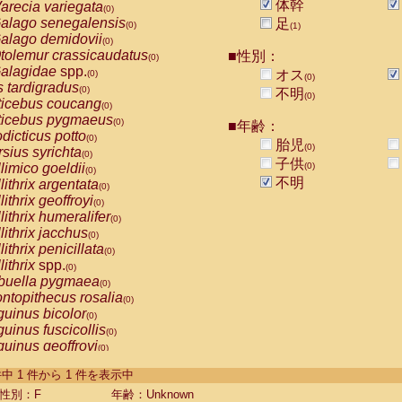
体幹
arecia variegata
(0)
alago senegalensis
足
(0)
(1)
alago demidovii
(0)
tolemur crassicaudatus
■性別：
(0)
alagidae
spp.
オス
(0)
(0)
s tardigradus
(0)
不明
(0)
ticebus coucang
(0)
ticebus pygmaeus
(0)
■年齢：
dicticus potto
(0)
胎児
(0)
rsius syrichta
(0)
子供
limico goeldii
(0)
(0)
不明
lithrix argentata
(0)
lithrix geoffroyi
(0)
lithrix humeralifer
(0)
lithrix jacchus
(0)
lithrix penicillata
(0)
lithrix
spp.
(0)
buella pygmaea
(0)
ntopithecus rosalia
(0)
uinus bicolor
(0)
uinus fuscicollis
(0)
uinus geoffroyi
(0)
uinus imperator
(0)
-1 件中 1 件から 1 件を表示中
uinus labiatus
(0)
guinus leucopus
性別：F
年齢：Unknown
(0)