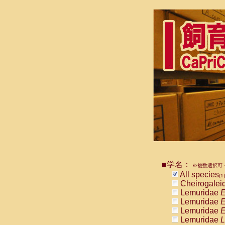
■学名：
※複数選択可・
All species
(1)
Cheirogalei
Lemuridae
E
Lemuridae
E
Lemuridae
E
Lemuridae
L