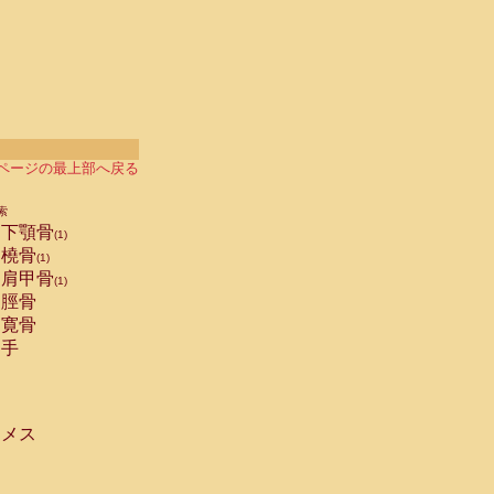
ページの最上部へ戻る
索
下顎骨
(1)
橈骨
(1)
肩甲骨
(1)
脛骨
寛骨
手
メス