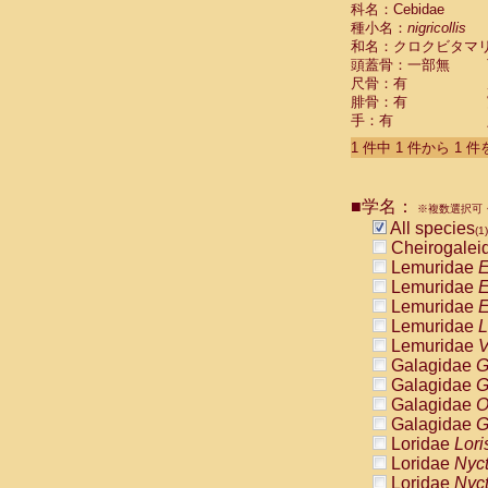
科名：Cebidae
Cebidae
Sa
種小名：
nigricollis
Cebidae
Sa
和名：クロクビタマ
Cebidae
Sag
頭蓋骨：一部無
Cebidae
Sa
尺骨：有
Cebidae
Sag
腓骨：有
Cebidae
Sa
手：有
Cebidae
Aot
Cebidae
Ceb
1 件中 1 件から 1 
Cebidae
Ceb
Cebidae
Ce
■学名：
Cebidae
Ceb
※複数選択可・
Cebidae
Ce
All species
(1)
Cebidae
Sai
Cheirogalei
Cebidae
Sai
Lemuridae
E
Atelidae
Alo
Lemuridae
E
Atelidae
Alo
Lemuridae
E
Atelidae
Alo
Lemuridae
L
Atelidae
Alo
Lemuridae
V
Atelidae
Ate
Galagidae
G
Atelidae
Ate
Galagidae
G
Atelidae
Ate
Galagidae
O
Atelidae
Ate
Galagidae
G
Atelidae
Lag
Loridae
Lori
Atelidae
Lag
Loridae
Nyc
Pitheciidae
Loridae
Nyc