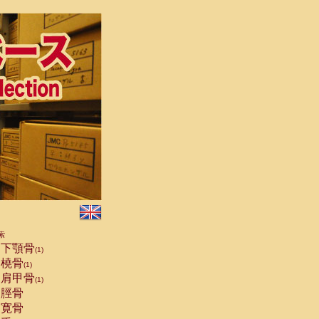
索
下顎骨
(1)
橈骨
(1)
肩甲骨
(1)
脛骨
寛骨