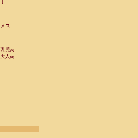
手
メス
乳児
(0)
大人
(0)