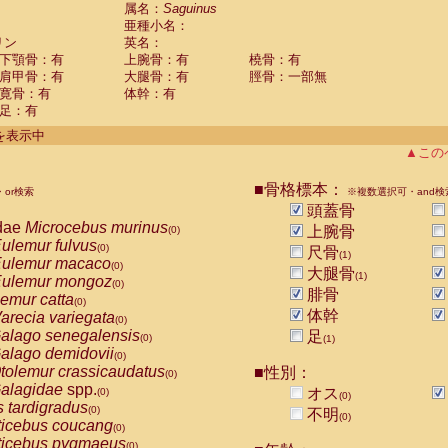
guinus midas
属名：
Saguinus
(0)
亜種小名：
guinus mystax
(0)
リン
英名：
uinus nigricollis
(1)
下顎骨：有
上腕骨：有
橈骨：有
guinus oedipus
(0)
肩甲骨：有
大腿骨：有
脛骨：一部無
uinus weddelli
(0)
寛骨：有
体幹：有
guinus
spp.
(0)
足：有
us trivirgatus
(0)
us albifrons
件を表示中
(0)
us apella
▲この
(0)
bus capucinus
(0)
us nigrivittatus
■骨格標本：
or検索
(0)
※複数選択可・and検
bus
spp.
頭蓋骨
(0)
miri boliviensis
dae
Microcebus murinus
(0)
上腕骨
(0)
miri sciureus
ulemur fulvus
(0)
(0)
尺骨
(1)
uatta caraya
ulemur macaco
(0)
(0)
大腿骨
(1)
uatta fusca
ulemur mongoz
(0)
(0)
腓骨
uatta seniculus
emur catta
(0)
(0)
uatta
spp.
体幹
arecia variegata
(0)
(0)
les belzebuth
alago senegalensis
足
(0)
(0)
(1)
les geoffroyi
alago demidovii
(0)
(0)
les paniscus
tolemur crassicaudatus
■性別：
(0)
(0)
les
spp.
alagidae
spp.
(0)
オス
(0)
(0)
othrix lagothricha
s tardigradus
(0)
(0)
不明
(0)
othrix lagothricha cana
ticebus coucang
(0)
(0)
Cacajao calvus rubicundus
ticebus pygmaeus
(0)
(0)