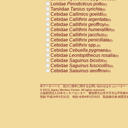
Pitheciidae
Callicebus cupreus
Loridae
Perodicticus potto
(0)
(0)
Pitheciidae
Callicebus donacophilus
Tarsiidae
Tarsius syrichta
(0
(0)
Pitheciidae
Callicebus moloch
Cebidae
Callimico goeldii
(0)
(0)
Pitheciidae
Callicebus torquatus
Cebidae
Callithrix argentata
(0)
(0)
Pitheciidae
Callicebus
spp.
Cebidae
Callithrix geoffroyi
(0)
(0)
Pitheciidae
Chiropotes satanas
Cebidae
Callithrix humeralifer
(0)
(0)
Pitheciidae
Pithecia monachus
Cebidae
Callithrix jacchus
(0)
(0)
Pitheciidae
Pithecia pithecia
Cebidae
Callithrix penicillata
(0)
(0)
Cercopithecidae
Cercocebus agilis
Cebidae
Callithrix
spp.
(0)
(0)
Cercopithecidae
Cercocebus galeritus
Cebidae
Cebuella pygmaea
(0)
Cercopithecidae
Cercocebus torquatu
Cebidae
Leontopithecus rosalia
(0)
Cercopithecidae
Cercocebus torquatus
Cebidae
Saguinus bicolor
(0)
Cercopithecidae
Cercocebus torquatu
Cebidae
Saguinus fuscicollis
(0)
Cercopithecidae
Cercocebus
hybrid
Cebidae
Saguinus geoffroyi
(0)
(0)
Cercopithecidae
Cercocebus
spp.
Cebidae
Saguinus imperator
(0)
(0)
Cercopithecidae
Lophocebus albigen
Cebidae
Saguinus labiatus
(0)
Cercopithecidae
Papio anubis
Cebidae
Saguinus leucopus
本データベース、並びに標本に関するお問い合わせはキュレーター・新宅勇太までお願い
(0)
(0)
© 2013 Japan Monkey Centre. All rights reserved.
Cercopithecidae
Papio cynocephalus
Cebidae
Saguinus midas
(
(0)
公益財団法人日本モンキーセンター 愛知県犬山市大字犬山字官林26番
Cercopithecidae
Papio hamadryas
Cebidae
Saguinus mystax
(0)
登録:平成19年5月31日 有効:令和4年5月30日 取扱責任者:綿貫宏
(0)
Cercopithecidae
Papio papio
Cebidae
Saguinus nigricollis
(0)
(1)
Cercopithecidae
Papio
spp.
Cebidae
Saguinus oedipus
(0)
(0)
Cercopithecidae
Mandrillus leucopha
Cebidae
Saguinus weddelli
(0)
Cercopithecidae
Mandrillus sphinx
Cebidae
Saguinus
spp.
(0)
(0)
Cercopithecidae
Theropithecus gelad
Cebidae
Aotus trivirgatus
(0)
Cercopithecidae
Macaca arctoides
Cebidae
Cebus albifrons
(0)
(0)