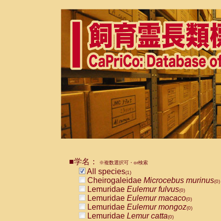
■学名：
※複数選択可・or検索
All species
(1)
Cheirogaleidae
Microcebus murinus
(0)
Lemuridae
Eulemur fulvus
(0)
Lemuridae
Eulemur macaco
(0)
Lemuridae
Eulemur mongoz
(0)
Lemuridae
Lemur catta
(0)