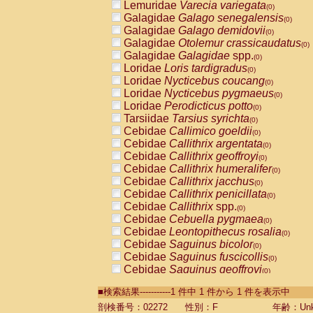
Lemuridae
Varecia variegata
(0)
Galagidae
Galago senegalensis
(0)
Galagidae
Galago demidovii
(0)
Galagidae
Otolemur crassicaudatus
(0)
Galagidae
Galagidae
spp.
(0)
Loridae
Loris tardigradus
(0)
Loridae
Nycticebus coucang
(0)
Loridae
Nycticebus pygmaeus
(0)
Loridae
Perodicticus potto
(0)
Tarsiidae
Tarsius syrichta
(0)
Cebidae
Callimico goeldii
(0)
Cebidae
Callithrix argentata
(0)
Cebidae
Callithrix geoffroyi
(0)
Cebidae
Callithrix humeralifer
(0)
Cebidae
Callithrix jacchus
(0)
Cebidae
Callithrix penicillata
(0)
Cebidae
Callithrix
spp.
(0)
Cebidae
Cebuella pygmaea
(0)
Cebidae
Leontopithecus rosalia
(0)
Cebidae
Saguinus bicolor
(0)
Cebidae
Saguinus fuscicollis
(0)
Cebidae
Saguinus geoffroyi
(0)
Cebidae
Saguinus imperator
(0)
■検索結果-----------1 件中 1 件から 1 件を表示中
Cebidae
Saguinus labiatus
(0)
Cebidae
Saguinus leucopus
剖検番号：02272
性別：F
年齢：Unk
(0)