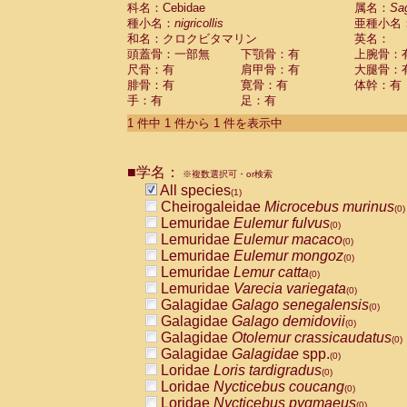
科名：Cebidae
Cebidae
Saguinus midas
属名：
Sa
(0)
種小名：
nigricollis
亜種小名
Cebidae
Saguinus mystax
(0)
和名：クロクビタマリン
英名：
Cebidae
Saguinus nigricollis
(1)
頭蓋骨：一部無
下顎骨：有
上腕骨：
Cebidae
Saguinus oedipus
(0)
尺骨：有
肩甲骨：有
大腿骨：
Cebidae
Saguinus weddelli
(0)
腓骨：有
寛骨：有
体幹：有
Cebidae
Saguinus
spp.
(0)
手：有
足：有
Cebidae
Aotus trivirgatus
(0)
Cebidae
Cebus albifrons
1 件中 1 件から 1 件を表示中
(0)
Cebidae
Cebus apella
(0)
Cebidae
Cebus capucinus
(0)
■学名：
Cebidae
Cebus nigrivittatus
※複数選択可・or検索
(0)
Cebidae
Cebus
spp.
All species
(0)
(1)
Cebidae
Saimiri boliviensis
Cheirogaleidae
Microcebus murinus
(0)
(0)
Cebidae
Saimiri sciureus
Lemuridae
Eulemur fulvus
(0)
(0)
Atelidae
Alouatta caraya
Lemuridae
Eulemur macaco
(0)
(0)
Atelidae
Alouatta fusca
Lemuridae
Eulemur mongoz
(0)
(0)
Atelidae
Alouatta seniculus
Lemuridae
Lemur catta
(0)
(0)
Atelidae
Alouatta
spp.
Lemuridae
Varecia variegata
(0)
(0)
Atelidae
Ateles belzebuth
Galagidae
Galago senegalensis
(0)
(0)
Atelidae
Ateles geoffroyi
Galagidae
Galago demidovii
(0)
(0)
Atelidae
Ateles paniscus
Galagidae
Otolemur crassicaudatus
(0)
(0)
Atelidae
Ateles
spp.
Galagidae
Galagidae
spp.
(0)
(0)
Atelidae
Lagothrix lagothricha
Loridae
Loris tardigradus
(0)
(0)
Atelidae
Lagothrix lagothricha cana
Loridae
Nycticebus coucang
(0)
(0)
Pitheciidae
Cacajao calvus rubicundu
Loridae
Nycticebus pygmaeus
(0)