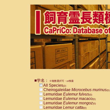
■学名：
※複数選択可・or検索
All Species
(2)
Cheirogaleidae
Microcebus murinus
(0)
Lemuridae
Eulemur fulvus
(0)
Lemuridae
Eulemur macaco
(0)
Lemuridae
Eulemur mongoz
(0)
Lemuridae
Lemur catta
(0)