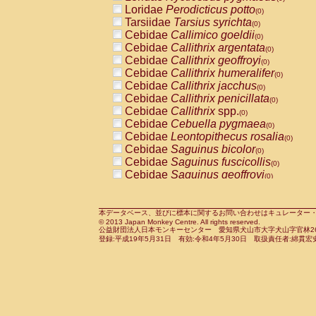
Pitheciidae
Callicebus cupreus
Loridae
Perodicticus potto
(0)
(0)
Pitheciidae
Callicebus donacophilus
Tarsiidae
Tarsius syrichta
(0
(0)
Pitheciidae
Callicebus moloch
Cebidae
Callimico goeldii
(0)
(0)
Pitheciidae
Callicebus torquatus
Cebidae
Callithrix argentata
(0)
(0)
Pitheciidae
Callicebus
spp.
Cebidae
Callithrix geoffroyi
(0)
(0)
Pitheciidae
Chiropotes satanas
Cebidae
Callithrix humeralifer
(0)
(0)
Pitheciidae
Pithecia monachus
Cebidae
Callithrix jacchus
(0)
(0)
Pitheciidae
Pithecia pithecia
Cebidae
Callithrix penicillata
(0)
(0)
Cercopithecidae
Cercocebus agilis
Cebidae
Callithrix
spp.
(0)
(0)
Cercopithecidae
Cercocebus galeritus
Cebidae
Cebuella pygmaea
(0)
Cercopithecidae
Cercocebus torquatu
Cebidae
Leontopithecus rosalia
(0)
Cercopithecidae
Cercocebus torquatus
Cebidae
Saguinus bicolor
(0)
Cercopithecidae
Cercocebus torquatu
Cebidae
Saguinus fuscicollis
(0)
Cercopithecidae
Cercocebus
hybrid
Cebidae
Saguinus geoffroyi
(0)
(0)
Cercopithecidae
Cercocebus
spp.
Cebidae
Saguinus imperator
(0)
(0)
Cercopithecidae
Lophocebus albigen
Cebidae
Saguinus labiatus
(0)
Cercopithecidae
Papio anubis
Cebidae
Saguinus leucopus
本データベース、並びに標本に関するお問い合わせはキュレーター・新宅勇太までお願い
(0)
(0)
© 2013 Japan Monkey Centre. All rights reserved.
Cercopithecidae
Papio cynocephalus
Cebidae
Saguinus midas
(
(0)
公益財団法人日本モンキーセンター 愛知県犬山市大字犬山字官林26番
Cercopithecidae
Papio hamadryas
Cebidae
Saguinus mystax
(0)
登録:平成19年5月31日 有効:令和4年5月30日 取扱責任者:綿貫宏
(0)
Cercopithecidae
Papio papio
Cebidae
Saguinus nigricollis
(0)
(1)
Cercopithecidae
Papio
spp.
Cebidae
Saguinus oedipus
(0)
(1)
Cercopithecidae
Mandrillus leucopha
Cebidae
Saguinus weddelli
(0)
Cercopithecidae
Mandrillus sphinx
Cebidae
Saguinus
spp.
(0)
(0)
Cercopithecidae
Theropithecus gelad
Cebidae
Aotus trivirgatus
(0)
Cercopithecidae
Macaca arctoides
Cebidae
Cebus albifrons
(0)
(0)