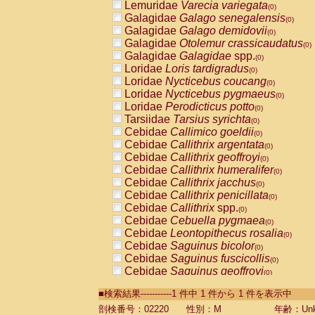
Lemuridae
Varecia variegata
(0)
Galagidae
Galago senegalensis
(0)
Galagidae
Galago demidovii
(0)
Galagidae
Otolemur crassicaudatus
(0)
Galagidae
Galagidae
spp.
(0)
Loridae
Loris tardigradus
(0)
Loridae
Nycticebus coucang
(0)
Loridae
Nycticebus pygmaeus
(0)
Loridae
Perodicticus potto
(0)
Tarsiidae
Tarsius syrichta
(0)
Cebidae
Callimico goeldii
(0)
Cebidae
Callithrix argentata
(0)
Cebidae
Callithrix geoffroyi
(0)
Cebidae
Callithrix humeralifer
(0)
Cebidae
Callithrix jacchus
(0)
Cebidae
Callithrix penicillata
(0)
Cebidae
Callithrix
spp.
(0)
Cebidae
Cebuella pygmaea
(0)
Cebidae
Leontopithecus rosalia
(0)
Cebidae
Saguinus bicolor
(0)
Cebidae
Saguinus fuscicollis
(0)
Cebidae
Saguinus geoffroyi
(0)
Cebidae
Saguinus imperator
(0)
■検索結果-----------1 件中 1 件から 1 件を表示中
Cebidae
Saguinus labiatus
(0)
Cebidae
Saguinus leucopus
剖検番号：02220
性別：M
年齢：Unk
(0)