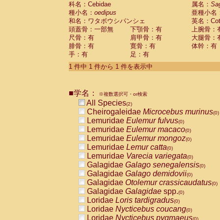
科名：Cebidae
Cebidae
Saguinus midas
属名：
Sa
(0)
種小名：
oedipus
亜種小名
Cebidae
Saguinus mystax
(0)
和名：ワタボウシパンシェ
英名：Cotto
Cebidae
Saguinus nigricollis
(1)
頭蓋骨：一部無
下顎骨：有
上腕骨：
Cebidae
Saguinus oedipus
(1)
尺骨：有
肩甲骨：有
大腿骨：
Cebidae
Saguinus weddelli
(0)
腓骨：有
寛骨：有
体幹：有
Cebidae
Saguinus
spp.
(0)
手：有
足：有
Cebidae
Aotus trivirgatus
(0)
Cebidae
Cebus albifrons
1 件中 1 件から 1 件を表示中
(0)
Cebidae
Cebus apella
(0)
Cebidae
Cebus capucinus
(0)
■学名：
Cebidae
Cebus nigrivittatus
※複数選択可・or検索
(0)
Cebidae
Cebus
spp.
All Species
(0)
(2)
Cebidae
Saimiri boliviensis
Cheirogaleidae
Microcebus murinus
(0)
(0)
Cebidae
Saimiri sciureus
Lemuridae
Eulemur fulvus
(0)
(0)
Atelidae
Alouatta caraya
Lemuridae
Eulemur macaco
(0)
(0)
Atelidae
Alouatta fusca
Lemuridae
Eulemur mongoz
(0)
(0)
Atelidae
Alouatta seniculus
Lemuridae
Lemur catta
(0)
(0)
Atelidae
Alouatta
spp.
Lemuridae
Varecia variegata
(0)
(0)
Atelidae
Ateles belzebuth
Galagidae
Galago senegalensis
(0)
(0)
Atelidae
Ateles geoffroyi
Galagidae
Galago demidovii
(0)
(0)
Atelidae
Ateles paniscus
Galagidae
Otolemur crassicaudatus
(0)
(0)
Atelidae
Ateles
spp.
Galagidae
Galagidae
spp.
(0)
(0)
Atelidae
Lagothrix lagothricha
Loridae
Loris tardigradus
(0)
(0)
Atelidae
Lagothrix lagothricha cana
Loridae
Nycticebus coucang
(0)
(0)
Pitheciidae
Cacajao calvus rubicundu
Loridae
Nycticebus pygmaeus
(0)