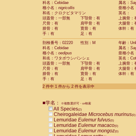
科名：Cebidae
Cebidae
Saguinus midas
属名：
Sa
(0)
種小名：
nigricollis
亜種小名
Cebidae
Saguinus mystax
(0)
和名：クロクビタマリン
英名：
Cebidae
Saguinus nigricollis
(1)
頭蓋骨：一部無
下顎骨：有
上腕骨：
Cebidae
Saguinus oedipus
(1)
尺骨：有
肩甲骨：有
大腿骨：
Cebidae
Saguinus weddelli
(0)
腓骨：有
寛骨：有
体幹：有
Cebidae
Saguinus
spp.
(0)
手：有
足：有
Cebidae
Aotus trivirgatus
(0)
Cebidae
Cebus albifrons
(0)
剖検番号：02220
性別：M
年齢：Unk
Cebidae
Cebus apella
科名：Cebidae
(0)
属名：
Sa
Cebidae
Cebus capucinus
種小名：
oedipus
亜種小名
(0)
Cebidae
Cebus nigrivittatus
和名：ワタボウシパンシェ
英名：Cotto
(0)
Cebidae
Cebus
spp.
頭蓋骨：一部無
下顎骨：有
上腕骨：
(0)
Cebidae
Saimiri boliviensis
尺骨：有
肩甲骨：有
大腿骨：
(0)
腓骨：有
Cebidae
Saimiri sciureus
寛骨：有
体幹：有
(0)
手：有
足：有
Atelidae
Alouatta caraya
(0)
Atelidae
Alouatta fusca
(0)
2 件中 1 件から 2 件を表示中
Atelidae
Alouatta seniculus
(0)
Atelidae
Alouatta
spp.
(0)
Atelidae
Ateles belzebuth
■学名：
(0)
※複数選択可・or検索
Atelidae
Ateles geoffroyi
(0)
All Species
(2)
Atelidae
Ateles paniscus
(0)
Cheirogaleidae
Microcebus murinus
(0)
Atelidae
Ateles
spp.
(0)
Lemuridae
Eulemur fulvus
(0)
Atelidae
Lagothrix lagothricha
(0)
Lemuridae
Eulemur macaco
(0)
Atelidae
Lagothrix lagothricha cana
(0)
Lemuridae
Eulemur mongoz
(0)
Pitheciidae
Cacajao calvus rubicundu