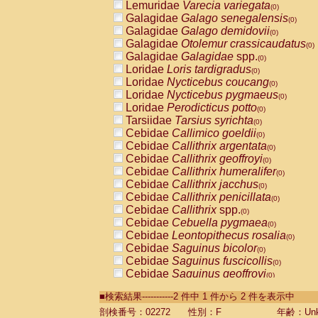
Lemuridae
Varecia variegata
(0)
Galagidae
Galago senegalensis
(0)
Galagidae
Galago demidovii
(0)
Galagidae
Otolemur crassicaudatus
(0)
Galagidae
Galagidae
spp.
(0)
Loridae
Loris tardigradus
(0)
Loridae
Nycticebus coucang
(0)
Loridae
Nycticebus pygmaeus
(0)
Loridae
Perodicticus potto
(0)
Tarsiidae
Tarsius syrichta
(0)
Cebidae
Callimico goeldii
(0)
Cebidae
Callithrix argentata
(0)
Cebidae
Callithrix geoffroyi
(0)
Cebidae
Callithrix humeralifer
(0)
Cebidae
Callithrix jacchus
(0)
Cebidae
Callithrix penicillata
(0)
Cebidae
Callithrix
spp.
(0)
Cebidae
Cebuella pygmaea
(0)
Cebidae
Leontopithecus rosalia
(0)
Cebidae
Saguinus bicolor
(0)
Cebidae
Saguinus fuscicollis
(0)
Cebidae
Saguinus geoffroyi
(0)
Cebidae
Saguinus imperator
(0)
■検索結果-----------2 件中 1 件から 2 件を表示中
Cebidae
Saguinus labiatus
(0)
Cebidae
Saguinus leucopus
剖検番号：02272
性別：F
年齢：Unk
(0)