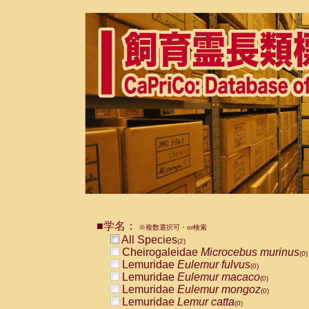
■学名：
※複数選択可・or検索
All Species
(2)
Cheirogaleidae
Microcebus murinus
(0)
Lemuridae
Eulemur fulvus
(0)
Lemuridae
Eulemur macaco
(0)
Lemuridae
Eulemur mongoz
(0)
Lemuridae
Lemur catta
(0)