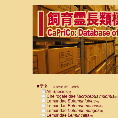
■学名：
※複数選択可・or検索
All Species
(1)
Cheirogaleidae
Microcebus murinus
(0)
Lemuridae
Eulemur fulvus
(0)
Lemuridae
Eulemur macaco
(0)
Lemuridae
Eulemur mongoz
(0)
Lemuridae
Lemur catta
(0)