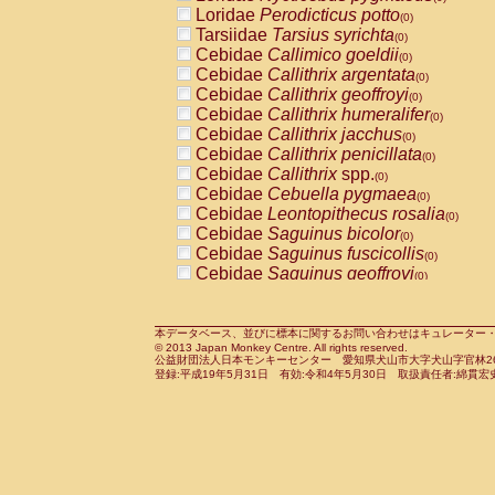
Pitheciidae
Callicebus cupreus
Loridae
Perodicticus potto
(0)
(0)
Pitheciidae
Callicebus donacophilus
Tarsiidae
Tarsius syrichta
(0
(0)
Pitheciidae
Callicebus moloch
Cebidae
Callimico goeldii
(0)
(0)
Pitheciidae
Callicebus torquatus
Cebidae
Callithrix argentata
(0)
(0)
Pitheciidae
Callicebus
spp.
Cebidae
Callithrix geoffroyi
(0)
(0)
Pitheciidae
Chiropotes satanas
Cebidae
Callithrix humeralifer
(0)
(0)
Pitheciidae
Pithecia monachus
Cebidae
Callithrix jacchus
(0)
(0)
Pitheciidae
Pithecia pithecia
Cebidae
Callithrix penicillata
(0)
(0)
Cercopithecidae
Cercocebus agilis
Cebidae
Callithrix
spp.
(0)
(0)
Cercopithecidae
Cercocebus galeritus
Cebidae
Cebuella pygmaea
(0)
Cercopithecidae
Cercocebus torquatu
Cebidae
Leontopithecus rosalia
(0)
Cercopithecidae
Cercocebus torquatus
Cebidae
Saguinus bicolor
(0)
Cercopithecidae
Cercocebus torquatu
Cebidae
Saguinus fuscicollis
(0)
Cercopithecidae
Cercocebus
hybrid
Cebidae
Saguinus geoffroyi
(0)
(0)
Cercopithecidae
Cercocebus
spp.
Cebidae
Saguinus imperator
(0)
(0)
Cercopithecidae
Lophocebus albigen
Cebidae
Saguinus labiatus
(0)
Cercopithecidae
Papio anubis
Cebidae
Saguinus leucopus
本データベース、並びに標本に関するお問い合わせはキュレーター・新宅勇太までお願い
(0)
(0)
© 2013 Japan Monkey Centre. All rights reserved.
Cercopithecidae
Papio cynocephalus
Cebidae
Saguinus midas
(
(0)
公益財団法人日本モンキーセンター 愛知県犬山市大字犬山字官林26番
Cercopithecidae
Papio hamadryas
Cebidae
Saguinus mystax
(0)
登録:平成19年5月31日 有効:令和4年5月30日 取扱責任者:綿貫宏
(0)
Cercopithecidae
Papio papio
Cebidae
Saguinus nigricollis
(0)
(0)
Cercopithecidae
Papio
spp.
Cebidae
Saguinus oedipus
(0)
(1)
Cercopithecidae
Mandrillus leucopha
Cebidae
Saguinus weddelli
(0)
Cercopithecidae
Mandrillus sphinx
Cebidae
Saguinus
spp.
(0)
(0)
Cercopithecidae
Theropithecus gelad
Cebidae
Aotus trivirgatus
(0)
Cercopithecidae
Macaca arctoides
Cebidae
Cebus albifrons
(0)
(0)