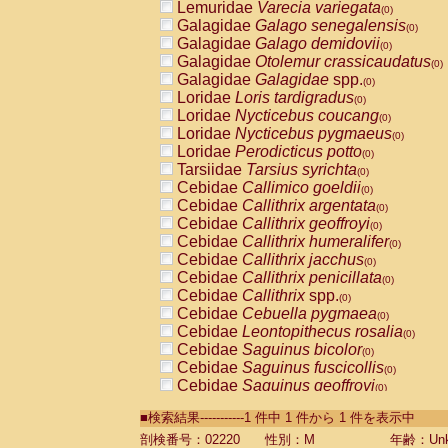
Lemuridae
Varecia variegata
(0)
Galagidae
Galago senegalensis
(0)
Galagidae
Galago demidovii
(0)
Galagidae
Otolemur crassicaudatus
(0)
Galagidae
Galagidae
spp.
(0)
Loridae
Loris tardigradus
(0)
Loridae
Nycticebus coucang
(0)
Loridae
Nycticebus pygmaeus
(0)
Loridae
Perodicticus potto
(0)
Tarsiidae
Tarsius syrichta
(0)
Cebidae
Callimico goeldii
(0)
Cebidae
Callithrix argentata
(0)
Cebidae
Callithrix geoffroyi
(0)
Cebidae
Callithrix humeralifer
(0)
Cebidae
Callithrix jacchus
(0)
Cebidae
Callithrix penicillata
(0)
Cebidae
Callithrix
spp.
(0)
Cebidae
Cebuella pygmaea
(0)
Cebidae
Leontopithecus rosalia
(0)
Cebidae
Saguinus bicolor
(0)
Cebidae
Saguinus fuscicollis
(0)
Cebidae
Saguinus geoffroyi
(0)
Cebidae
Saguinus imperator
(0)
■検索結果-----------1 件中 1 件から 1 件を表示中
Cebidae
Saguinus labiatus
(0)
Cebidae
Saguinus leucopus
剖検番号：02220
性別：M
年齢：Unk
(0)