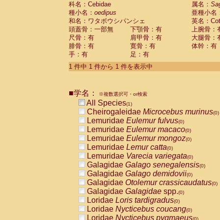
科名：Cebidae
Cebidae
Saguinus midas
属名：
Sa
(0)
種小名：
oedipus
亜種小名
Cebidae
Saguinus mystax
(0)
和名：ワタボウシパンシェ
英名：Cotto
Cebidae
Saguinus nigricollis
(0)
頭蓋骨：一部無
下顎骨：有
上腕骨：
Cebidae
Saguinus oedipus
(1)
尺骨：有
肩甲骨：有
大腿骨：
Cebidae
Saguinus weddelli
(0)
腓骨：有
寛骨：有
体幹：有
Cebidae
Saguinus
spp.
(0)
手：有
足：有
Cebidae
Aotus trivirgatus
(0)
Cebidae
Cebus albifrons
1 件中 1 件から 1 件を表示中
(0)
Cebidae
Cebus apella
(0)
Cebidae
Cebus capucinus
(0)
■学名：
Cebidae
Cebus nigrivittatus
※複数選択可・or検索
(0)
Cebidae
Cebus
spp.
All Species
(0)
(1)
Cebidae
Saimiri boliviensis
Cheirogaleidae
Microcebus murinus
(0)
(0)
Cebidae
Saimiri sciureus
Lemuridae
Eulemur fulvus
(0)
(0)
Atelidae
Alouatta caraya
Lemuridae
Eulemur macaco
(0)
(0)
Atelidae
Alouatta fusca
Lemuridae
Eulemur mongoz
(0)
(0)
Atelidae
Alouatta seniculus
Lemuridae
Lemur catta
(0)
(0)
Atelidae
Alouatta
spp.
Lemuridae
Varecia variegata
(0)
(0)
Atelidae
Ateles belzebuth
Galagidae
Galago senegalensis
(0)
(0)
Atelidae
Ateles geoffroyi
Galagidae
Galago demidovii
(0)
(0)
Atelidae
Ateles paniscus
Galagidae
Otolemur crassicaudatus
(0)
(0)
Atelidae
Ateles
spp.
Galagidae
Galagidae
spp.
(0)
(0)
Atelidae
Lagothrix lagothricha
Loridae
Loris tardigradus
(0)
(0)
Atelidae
Lagothrix lagothricha cana
Loridae
Nycticebus coucang
(0)
(0)
Pitheciidae
Cacajao calvus rubicundu
Loridae
Nycticebus pygmaeus
(0)