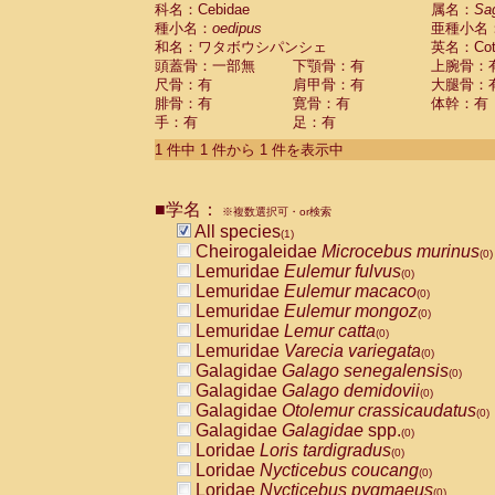
科名：Cebidae
Cebidae
Saguinus midas
属名：
Sa
(0)
種小名：
oedipus
亜種小名
Cebidae
Saguinus mystax
(0)
和名：ワタボウシパンシェ
英名：Cotto
Cebidae
Saguinus nigricollis
(0)
頭蓋骨：一部無
下顎骨：有
上腕骨：
Cebidae
Saguinus oedipus
(1)
尺骨：有
肩甲骨：有
大腿骨：
Cebidae
Saguinus weddelli
(0)
腓骨：有
寛骨：有
体幹：有
Cebidae
Saguinus
spp.
(0)
手：有
足：有
Cebidae
Aotus trivirgatus
(0)
Cebidae
Cebus albifrons
1 件中 1 件から 1 件を表示中
(0)
Cebidae
Cebus apella
(0)
Cebidae
Cebus capucinus
(0)
■学名：
Cebidae
Cebus nigrivittatus
※複数選択可・or検索
(0)
Cebidae
Cebus
spp.
All species
(0)
(1)
Cebidae
Saimiri boliviensis
Cheirogaleidae
Microcebus murinus
(0)
(0)
Cebidae
Saimiri sciureus
Lemuridae
Eulemur fulvus
(0)
(0)
Atelidae
Alouatta caraya
Lemuridae
Eulemur macaco
(0)
(0)
Atelidae
Alouatta fusca
Lemuridae
Eulemur mongoz
(0)
(0)
Atelidae
Alouatta seniculus
Lemuridae
Lemur catta
(0)
(0)
Atelidae
Alouatta
spp.
Lemuridae
Varecia variegata
(0)
(0)
Atelidae
Ateles belzebuth
Galagidae
Galago senegalensis
(0)
(0)
Atelidae
Ateles geoffroyi
Galagidae
Galago demidovii
(0)
(0)
Atelidae
Ateles paniscus
Galagidae
Otolemur crassicaudatus
(0)
(0)
Atelidae
Ateles
spp.
Galagidae
Galagidae
spp.
(0)
(0)
Atelidae
Lagothrix lagothricha
Loridae
Loris tardigradus
(0)
(0)
Atelidae
Lagothrix lagothricha cana
Loridae
Nycticebus coucang
(0)
(0)
Pitheciidae
Cacajao calvus rubicundu
Loridae
Nycticebus pygmaeus
(0)