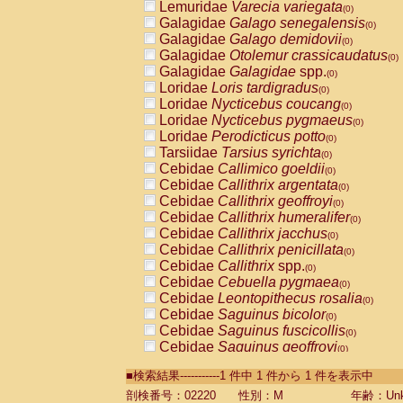
Lemuridae
Varecia variegata
(0)
Galagidae
Galago senegalensis
(0)
Galagidae
Galago demidovii
(0)
Galagidae
Otolemur crassicaudatus
(0)
Galagidae
Galagidae
spp.
(0)
Loridae
Loris tardigradus
(0)
Loridae
Nycticebus coucang
(0)
Loridae
Nycticebus pygmaeus
(0)
Loridae
Perodicticus potto
(0)
Tarsiidae
Tarsius syrichta
(0)
Cebidae
Callimico goeldii
(0)
Cebidae
Callithrix argentata
(0)
Cebidae
Callithrix geoffroyi
(0)
Cebidae
Callithrix humeralifer
(0)
Cebidae
Callithrix jacchus
(0)
Cebidae
Callithrix penicillata
(0)
Cebidae
Callithrix
spp.
(0)
Cebidae
Cebuella pygmaea
(0)
Cebidae
Leontopithecus rosalia
(0)
Cebidae
Saguinus bicolor
(0)
Cebidae
Saguinus fuscicollis
(0)
Cebidae
Saguinus geoffroyi
(0)
Cebidae
Saguinus imperator
(0)
■検索結果-----------1 件中 1 件から 1 件を表示中
Cebidae
Saguinus labiatus
(0)
Cebidae
Saguinus leucopus
剖検番号：02220
性別：M
年齢：Unk
(0)