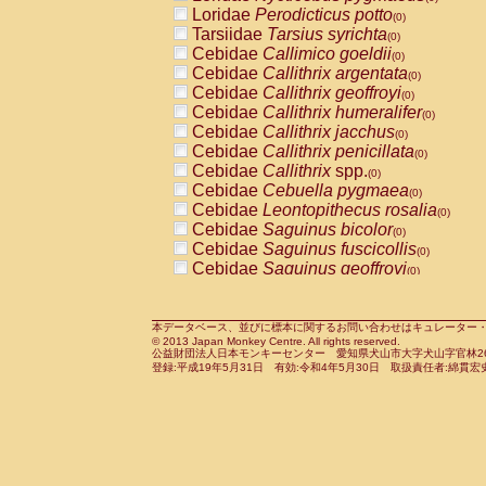
Pitheciidae
Callicebus cupreus
Loridae
Perodicticus potto
(0)
(0)
Pitheciidae
Callicebus donacophilus
Tarsiidae
Tarsius syrichta
(0
(0)
Pitheciidae
Callicebus moloch
Cebidae
Callimico goeldii
(0)
(0)
Pitheciidae
Callicebus torquatus
Cebidae
Callithrix argentata
(0)
(0)
Pitheciidae
Callicebus
spp.
Cebidae
Callithrix geoffroyi
(0)
(0)
Pitheciidae
Chiropotes satanas
Cebidae
Callithrix humeralifer
(0)
(0)
Pitheciidae
Pithecia monachus
Cebidae
Callithrix jacchus
(0)
(0)
Pitheciidae
Pithecia pithecia
Cebidae
Callithrix penicillata
(0)
(0)
Cercopithecidae
Cercocebus agilis
Cebidae
Callithrix
spp.
(0)
(0)
Cercopithecidae
Cercocebus galeritus
Cebidae
Cebuella pygmaea
(0)
Cercopithecidae
Cercocebus torquatu
Cebidae
Leontopithecus rosalia
(0)
Cercopithecidae
Cercocebus torquatus
Cebidae
Saguinus bicolor
(0)
Cercopithecidae
Cercocebus torquatu
Cebidae
Saguinus fuscicollis
(0)
Cercopithecidae
Cercocebus
hybrid
Cebidae
Saguinus geoffroyi
(0)
(0)
Cercopithecidae
Cercocebus
spp.
Cebidae
Saguinus imperator
(0)
(0)
Cercopithecidae
Lophocebus albigen
Cebidae
Saguinus labiatus
(0)
Cercopithecidae
Papio anubis
Cebidae
Saguinus leucopus
本データベース、並びに標本に関するお問い合わせはキュレーター・新宅勇太までお願い
(0)
(0)
© 2013 Japan Monkey Centre. All rights reserved.
Cercopithecidae
Papio cynocephalus
Cebidae
Saguinus midas
(
(0)
公益財団法人日本モンキーセンター 愛知県犬山市大字犬山字官林26番
Cercopithecidae
Papio hamadryas
Cebidae
Saguinus mystax
(0)
登録:平成19年5月31日 有効:令和4年5月30日 取扱責任者:綿貫宏
(0)
Cercopithecidae
Papio papio
Cebidae
Saguinus nigricollis
(0)
(0)
Cercopithecidae
Papio
spp.
Cebidae
Saguinus oedipus
(0)
(1)
Cercopithecidae
Mandrillus leucopha
Cebidae
Saguinus weddelli
(0)
Cercopithecidae
Mandrillus sphinx
Cebidae
Saguinus
spp.
(0)
(0)
Cercopithecidae
Theropithecus gelad
Cebidae
Aotus trivirgatus
(0)
Cercopithecidae
Macaca arctoides
Cebidae
Cebus albifrons
(0)
(0)