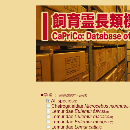
■学名：
※複数選択可・or検索
All species
(1)
Cheirogaleidae
Microcebus murinus
(0)
Lemuridae
Eulemur fulvus
(0)
Lemuridae
Eulemur macaco
(0)
Lemuridae
Eulemur mongoz
(0)
Lemuridae
Lemur catta
(0)