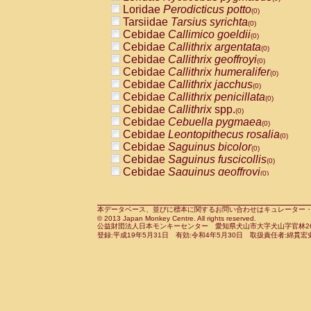
Pitheciidae
Callicebus cupreus
Loridae
Perodicticus potto
(0)
(0)
Pitheciidae
Callicebus donacophilus
Tarsiidae
Tarsius syrichta
(0
(0)
Pitheciidae
Callicebus moloch
Cebidae
Callimico goeldii
(0)
(0)
Pitheciidae
Callicebus torquatus
Cebidae
Callithrix argentata
(0)
(0)
Pitheciidae
Callicebus
spp.
Cebidae
Callithrix geoffroyi
(0)
(0)
Pitheciidae
Chiropotes satanas
Cebidae
Callithrix humeralifer
(0)
(0)
Pitheciidae
Pithecia monachus
Cebidae
Callithrix jacchus
(0)
(0)
Pitheciidae
Pithecia pithecia
Cebidae
Callithrix penicillata
(0)
(0)
Cercopithecidae
Cercocebus agilis
Cebidae
Callithrix
spp.
(0)
(0)
Cercopithecidae
Cercocebus galeritus
Cebidae
Cebuella pygmaea
(0)
Cercopithecidae
Cercocebus torquatu
Cebidae
Leontopithecus rosalia
(0)
Cercopithecidae
Cercocebus torquatus
Cebidae
Saguinus bicolor
(0)
Cercopithecidae
Cercocebus torquatu
Cebidae
Saguinus fuscicollis
(0)
Cercopithecidae
Cercocebus
hybrid
Cebidae
Saguinus geoffroyi
(0)
(0)
Cercopithecidae
Cercocebus
spp.
Cebidae
Saguinus imperator
(0)
(0)
Cercopithecidae
Lophocebus albigen
Cebidae
Saguinus labiatus
(0)
Cercopithecidae
Papio anubis
Cebidae
Saguinus leucopus
本データベース、並びに標本に関するお問い合わせはキュレーター・新宅勇太までお願い
(0)
(0)
© 2013 Japan Monkey Centre. All rights reserved.
Cercopithecidae
Papio cynocephalus
Cebidae
Saguinus midas
(
(0)
公益財団法人日本モンキーセンター 愛知県犬山市大字犬山字官林26番
Cercopithecidae
Papio hamadryas
Cebidae
Saguinus mystax
(0)
登録:平成19年5月31日 有効:令和4年5月30日 取扱責任者:綿貫宏
(0)
Cercopithecidae
Papio papio
Cebidae
Saguinus nigricollis
(0)
(0)
Cercopithecidae
Papio
spp.
Cebidae
Saguinus oedipus
(0)
(1)
Cercopithecidae
Mandrillus leucopha
Cebidae
Saguinus weddelli
(0)
Cercopithecidae
Mandrillus sphinx
Cebidae
Saguinus
spp.
(0)
(0)
Cercopithecidae
Theropithecus gelad
Cebidae
Aotus trivirgatus
(0)
Cercopithecidae
Macaca arctoides
Cebidae
Cebus albifrons
(0)
(0)