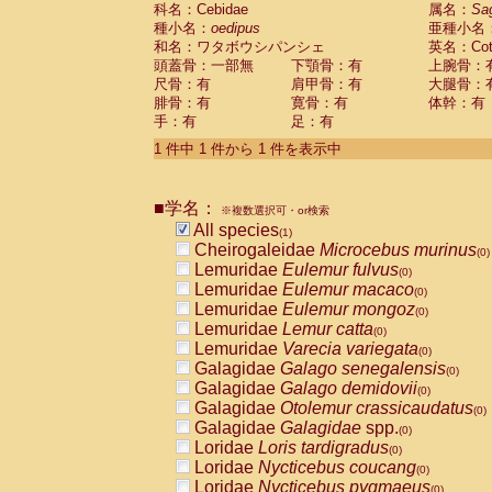
科名：Cebidae
Cebidae
Saguinus midas
属名：
Sa
(0)
種小名：
oedipus
亜種小名
Cebidae
Saguinus mystax
(0)
和名：ワタボウシパンシェ
英名：Cotto
Cebidae
Saguinus nigricollis
(0)
頭蓋骨：一部無
下顎骨：有
上腕骨：
Cebidae
Saguinus oedipus
(1)
尺骨：有
肩甲骨：有
大腿骨：
Cebidae
Saguinus weddelli
(0)
腓骨：有
寛骨：有
体幹：有
Cebidae
Saguinus
spp.
(0)
手：有
足：有
Cebidae
Aotus trivirgatus
(0)
Cebidae
Cebus albifrons
1 件中 1 件から 1 件を表示中
(0)
Cebidae
Cebus apella
(0)
Cebidae
Cebus capucinus
(0)
■学名：
Cebidae
Cebus nigrivittatus
※複数選択可・or検索
(0)
Cebidae
Cebus
spp.
All species
(0)
(1)
Cebidae
Saimiri boliviensis
Cheirogaleidae
Microcebus murinus
(0)
(0)
Cebidae
Saimiri sciureus
Lemuridae
Eulemur fulvus
(0)
(0)
Atelidae
Alouatta caraya
Lemuridae
Eulemur macaco
(0)
(0)
Atelidae
Alouatta fusca
Lemuridae
Eulemur mongoz
(0)
(0)
Atelidae
Alouatta seniculus
Lemuridae
Lemur catta
(0)
(0)
Atelidae
Alouatta
spp.
Lemuridae
Varecia variegata
(0)
(0)
Atelidae
Ateles belzebuth
Galagidae
Galago senegalensis
(0)
(0)
Atelidae
Ateles geoffroyi
Galagidae
Galago demidovii
(0)
(0)
Atelidae
Ateles paniscus
Galagidae
Otolemur crassicaudatus
(0)
(0)
Atelidae
Ateles
spp.
Galagidae
Galagidae
spp.
(0)
(0)
Atelidae
Lagothrix lagothricha
Loridae
Loris tardigradus
(0)
(0)
Atelidae
Lagothrix lagothricha cana
Loridae
Nycticebus coucang
(0)
(0)
Pitheciidae
Cacajao calvus rubicundu
Loridae
Nycticebus pygmaeus
(0)