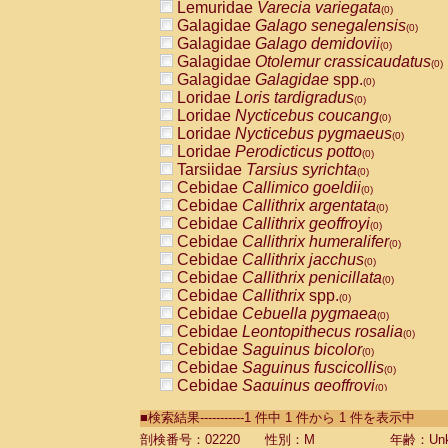
Lemuridae
Varecia variegata
(0)
Galagidae
Galago senegalensis
(0)
Galagidae
Galago demidovii
(0)
Galagidae
Otolemur crassicaudatus
(0)
Galagidae
Galagidae
spp.
(0)
Loridae
Loris tardigradus
(0)
Loridae
Nycticebus coucang
(0)
Loridae
Nycticebus pygmaeus
(0)
Loridae
Perodicticus potto
(0)
Tarsiidae
Tarsius syrichta
(0)
Cebidae
Callimico goeldii
(0)
Cebidae
Callithrix argentata
(0)
Cebidae
Callithrix geoffroyi
(0)
Cebidae
Callithrix humeralifer
(0)
Cebidae
Callithrix jacchus
(0)
Cebidae
Callithrix penicillata
(0)
Cebidae
Callithrix
spp.
(0)
Cebidae
Cebuella pygmaea
(0)
Cebidae
Leontopithecus rosalia
(0)
Cebidae
Saguinus bicolor
(0)
Cebidae
Saguinus fuscicollis
(0)
Cebidae
Saguinus geoffroyi
(0)
Cebidae
Saguinus imperator
(0)
■検索結果-----------1 件中 1 件から 1 件を表示中
Cebidae
Saguinus labiatus
(0)
Cebidae
Saguinus leucopus
剖検番号：02220
性別：M
年齢：Unk
(0)