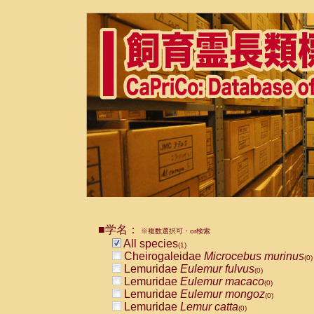
■学名：
※複数選択可・or検索
All species
(1)
Cheirogaleidae
Microcebus murinus
(0)
Lemuridae
Eulemur fulvus
(0)
Lemuridae
Eulemur macaco
(0)
Lemuridae
Eulemur mongoz
(0)
Lemuridae
Lemur catta
(0)