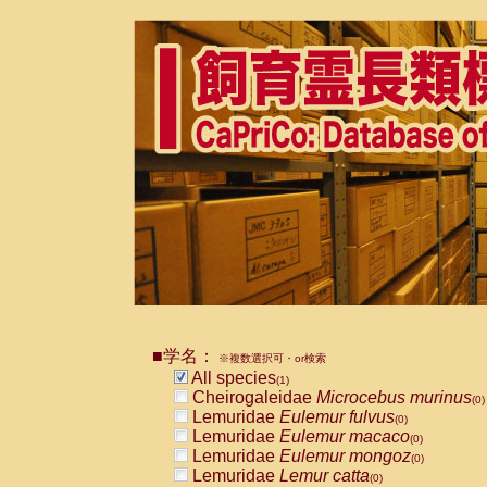
■学名：
※複数選択可・or検索
All species
(1)
Cheirogaleidae
Microcebus murinus
(0)
Lemuridae
Eulemur fulvus
(0)
Lemuridae
Eulemur macaco
(0)
Lemuridae
Eulemur mongoz
(0)
Lemuridae
Lemur catta
(0)