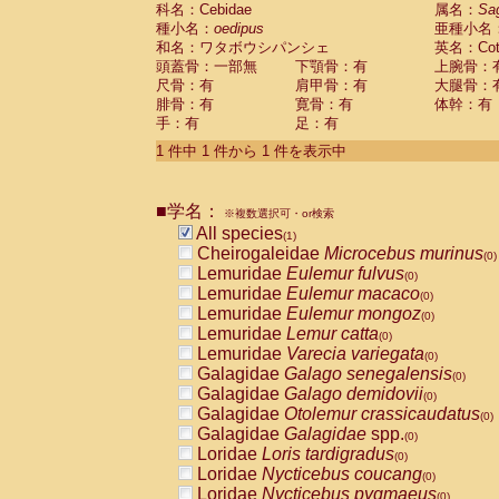
科名：Cebidae
Cebidae
Saguinus midas
属名：
Sa
(0)
種小名：
oedipus
亜種小名
Cebidae
Saguinus mystax
(0)
和名：ワタボウシパンシェ
英名：Cotto
Cebidae
Saguinus nigricollis
(0)
頭蓋骨：一部無
下顎骨：有
上腕骨：
Cebidae
Saguinus oedipus
(1)
尺骨：有
肩甲骨：有
大腿骨：
Cebidae
Saguinus weddelli
(0)
腓骨：有
寛骨：有
体幹：有
Cebidae
Saguinus
spp.
(0)
手：有
足：有
Cebidae
Aotus trivirgatus
(0)
Cebidae
Cebus albifrons
1 件中 1 件から 1 件を表示中
(0)
Cebidae
Cebus apella
(0)
Cebidae
Cebus capucinus
(0)
■学名：
Cebidae
Cebus nigrivittatus
※複数選択可・or検索
(0)
Cebidae
Cebus
spp.
All species
(0)
(1)
Cebidae
Saimiri boliviensis
Cheirogaleidae
Microcebus murinus
(0)
(0)
Cebidae
Saimiri sciureus
Lemuridae
Eulemur fulvus
(0)
(0)
Atelidae
Alouatta caraya
Lemuridae
Eulemur macaco
(0)
(0)
Atelidae
Alouatta fusca
Lemuridae
Eulemur mongoz
(0)
(0)
Atelidae
Alouatta seniculus
Lemuridae
Lemur catta
(0)
(0)
Atelidae
Alouatta
spp.
Lemuridae
Varecia variegata
(0)
(0)
Atelidae
Ateles belzebuth
Galagidae
Galago senegalensis
(0)
(0)
Atelidae
Ateles geoffroyi
Galagidae
Galago demidovii
(0)
(0)
Atelidae
Ateles paniscus
Galagidae
Otolemur crassicaudatus
(0)
(0)
Atelidae
Ateles
spp.
Galagidae
Galagidae
spp.
(0)
(0)
Atelidae
Lagothrix lagothricha
Loridae
Loris tardigradus
(0)
(0)
Atelidae
Lagothrix lagothricha cana
Loridae
Nycticebus coucang
(0)
(0)
Pitheciidae
Cacajao calvus rubicundu
Loridae
Nycticebus pygmaeus
(0)