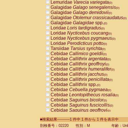
Lemuridae
Varecia variegata
(0)
Galagidae
Galago senegalensis
(0)
Galagidae
Galago demidovii
(0)
Galagidae
Otolemur crassicaudatus
(0)
Galagidae
Galagidae
spp.
(0)
Loridae
Loris tardigradus
(0)
Loridae
Nycticebus coucang
(0)
Loridae
Nycticebus pygmaeus
(0)
Loridae
Perodicticus potto
(0)
Tarsiidae
Tarsius syrichta
(0)
Cebidae
Callimico goeldii
(0)
Cebidae
Callithrix argentata
(0)
Cebidae
Callithrix geoffroyi
(0)
Cebidae
Callithrix humeralifer
(0)
Cebidae
Callithrix jacchus
(0)
Cebidae
Callithrix penicillata
(0)
Cebidae
Callithrix
spp.
(0)
Cebidae
Cebuella pygmaea
(0)
Cebidae
Leontopithecus rosalia
(0)
Cebidae
Saguinus bicolor
(0)
Cebidae
Saguinus fuscicollis
(0)
Cebidae
Saguinus geoffroyi
(0)
Cebidae
Saguinus imperator
(0)
■検索結果-----------1 件中 1 件から 1 件を表示中
Cebidae
Saguinus labiatus
(0)
Cebidae
Saguinus leucopus
剖検番号：02220
性別：M
年齢：Unk
(0)