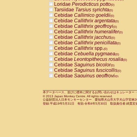
Pitheciidae
Callicebus cupreus
Loridae
Perodicticus potto
(0)
(0)
Pitheciidae
Callicebus donacophilus
Tarsiidae
Tarsius syrichta
(0
(0)
Pitheciidae
Callicebus moloch
Cebidae
Callimico goeldii
(0)
(0)
Pitheciidae
Callicebus torquatus
Cebidae
Callithrix argentata
(0)
(0)
Pitheciidae
Callicebus
spp.
Cebidae
Callithrix geoffroyi
(0)
(0)
Pitheciidae
Chiropotes satanas
Cebidae
Callithrix humeralifer
(0)
(0)
Pitheciidae
Pithecia monachus
Cebidae
Callithrix jacchus
(0)
(0)
Pitheciidae
Pithecia pithecia
Cebidae
Callithrix penicillata
(0)
(0)
Cercopithecidae
Cercocebus agilis
Cebidae
Callithrix
spp.
(0)
(0)
Cercopithecidae
Cercocebus galeritus
Cebidae
Cebuella pygmaea
(0)
Cercopithecidae
Cercocebus torquatu
Cebidae
Leontopithecus rosalia
(0)
Cercopithecidae
Cercocebus torquatus
Cebidae
Saguinus bicolor
(0)
Cercopithecidae
Cercocebus torquatu
Cebidae
Saguinus fuscicollis
(0)
Cercopithecidae
Cercocebus
hybrid
Cebidae
Saguinus geoffroyi
(0)
(0)
Cercopithecidae
Cercocebus
spp.
Cebidae
Saguinus imperator
(0)
(0)
Cercopithecidae
Lophocebus albigen
Cebidae
Saguinus labiatus
(0)
Cercopithecidae
Papio anubis
Cebidae
Saguinus leucopus
本データベース、並びに標本に関するお問い合わせはキュレーター・新宅勇太までお願い
(0)
(0)
© 2013 Japan Monkey Centre. All rights reserved.
Cercopithecidae
Papio cynocephalus
Cebidae
Saguinus midas
(
(0)
公益財団法人日本モンキーセンター 愛知県犬山市大字犬山字官林26番
Cercopithecidae
Papio hamadryas
Cebidae
Saguinus mystax
(0)
登録:平成19年5月31日 有効:令和4年5月30日 取扱責任者:綿貫宏
(0)
Cercopithecidae
Papio papio
Cebidae
Saguinus nigricollis
(0)
(0)
Cercopithecidae
Papio
spp.
Cebidae
Saguinus oedipus
(0)
(1)
Cercopithecidae
Mandrillus leucopha
Cebidae
Saguinus weddelli
(0)
Cercopithecidae
Mandrillus sphinx
Cebidae
Saguinus
spp.
(0)
(0)
Cercopithecidae
Theropithecus gelad
Cebidae
Aotus trivirgatus
(0)
Cercopithecidae
Macaca arctoides
Cebidae
Cebus albifrons
(0)
(0)