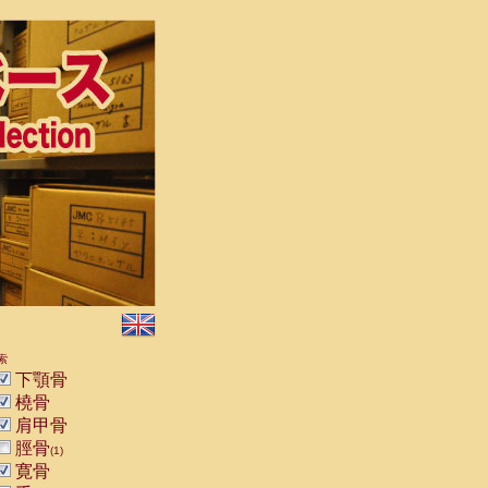
索
下顎骨
橈骨
肩甲骨
脛骨
(1)
寛骨