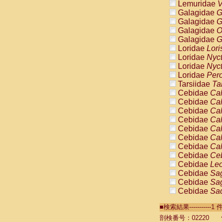
Lemuridae
V
Galagidae
G
Galagidae
G
Galagidae
O
Galagidae
G
Loridae
Lori
Loridae
Nyc
Loridae
Nyc
Loridae
Pero
Tarsiidae
Ta
Cebidae
Cal
Cebidae
Cal
Cebidae
Cal
Cebidae
Cal
Cebidae
Cal
Cebidae
Cal
Cebidae
Cal
Cebidae
Ce
Cebidae
Leo
Cebidae
Sag
Cebidae
Sag
Cebidae
Sag
Cebidae
Sag
■検索結果----------
Cebidae
Sag
Cebidae
Sa
剖検番号：02220