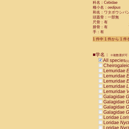
科名：Cebidae
Cebidae
Sa
種小名：
oedipus
Cebidae
Sa
和名：ワタボウシパ
Cebidae
Sag
頭蓋骨：一部無
Cebidae
Sa
尺骨：有
Cebidae
Sag
腓骨：有
Cebidae
Sa
手：有
Cebidae
Aot
Cebidae
Ceb
1 件中 1 件から 1 
Cebidae
Ceb
Cebidae
Ce
■学名：
Cebidae
Ceb
※複数選択可・
Cebidae
Ce
All species
(1)
Cebidae
Sai
Cheirogalei
Cebidae
Sai
Lemuridae
E
Atelidae
Alo
Lemuridae
E
Atelidae
Alo
Lemuridae
E
Atelidae
Alo
Lemuridae
L
Atelidae
Alo
Lemuridae
V
Atelidae
Ate
Galagidae
G
Atelidae
Ate
Galagidae
G
Atelidae
Ate
Galagidae
O
Atelidae
Ate
Galagidae
G
Atelidae
Lag
Loridae
Lori
Atelidae
Lag
Loridae
Nyc
Pitheciidae
Loridae
Nyc