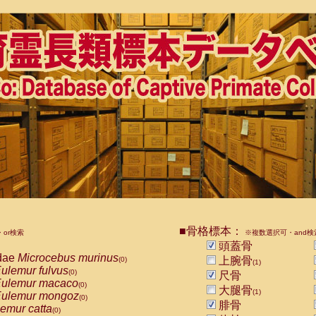
■骨格標本：
or検索
※複数選択可・and検
頭蓋骨
dae
Microcebus murinus
上腕骨
(0)
(1)
ulemur fulvus
(0)
尺骨
ulemur macaco
(0)
大腿骨
(1)
ulemur mongoz
(0)
腓骨
emur catta
(0)