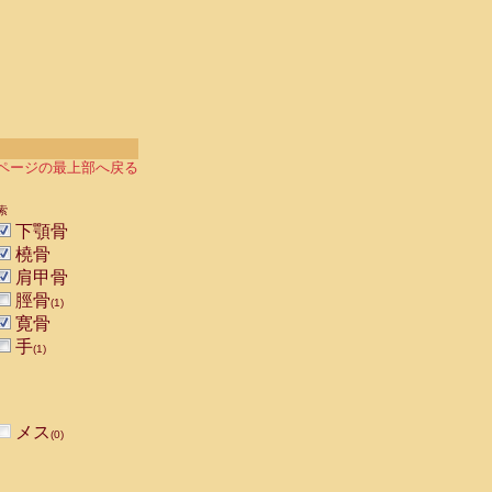
ページの最上部へ戻る
索
下顎骨
橈骨
肩甲骨
脛骨
(1)
寛骨
手
(1)
メス
(0)