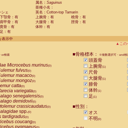
guinus midas
属名：
Saguinus
(0)
亜種小名：
guinus mystax
(0)
ンシェ
英名：Cotton-top Tamarin
uinus nigricollis
(0)
下顎骨：有
上腕骨：有
橈骨：有
guinus oedipus
(1)
肩甲骨：有
大腿骨：有
脛骨：有
uinus weddelli
(0)
寛骨：有
体幹：有
guinus
spp.
(0)
足：有
us trivirgatus
(0)
us albifrons
件を表示中
(0)
us apella
▲この
(0)
bus capucinus
(0)
us nigrivittatus
■骨格標本：
or検索
(0)
※複数選択可・and検
bus
spp.
頭蓋骨
(0)
miri boliviensis
dae
Microcebus murinus
(0)
上腕骨
(0)
(1)
miri sciureus
ulemur fulvus
(0)
(0)
尺骨
uatta caraya
ulemur macaco
(0)
(0)
大腿骨
(1)
uatta fusca
ulemur mongoz
(0)
(0)
腓骨
uatta seniculus
emur catta
(0)
(0)
uatta
spp.
体幹
arecia variegata
(0)
(1)
(0)
les belzebuth
alago senegalensis
足
(0)
(0)
(1)
les geoffroyi
alago demidovii
(0)
(0)
les paniscus
tolemur crassicaudatus
■性別：
(0)
(0)
les
spp.
alagidae
spp.
(0)
オス
(0)
othrix lagothricha
s tardigradus
(0)
(0)
不明
(0)
othrix lagothricha cana
ticebus coucang
(0)
(0)
Cacajao calvus rubicundus
ticebus pygmaeus
(0)
(0)