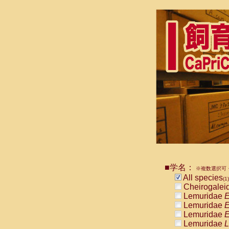
■学名：
※複数選択可・
All species
(1)
Cheirogalei
Lemuridae
E
Lemuridae
E
Lemuridae
E
Lemuridae
L