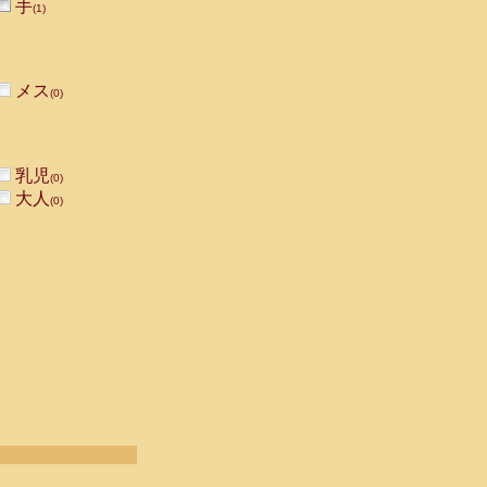
手
(1)
メス
(0)
乳児
(0)
大人
(0)