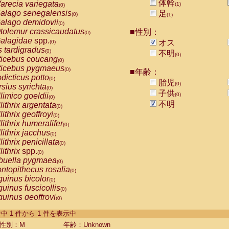
体幹
arecia variegata
(1)
(0)
alago senegalensis
足
(0)
(1)
alago demidovii
(0)
tolemur crassicaudatus
■性別：
(0)
alagidae
spp.
オス
(0)
s tardigradus
(0)
不明
(0)
ticebus coucang
(0)
ticebus pygmaeus
(0)
■年齢：
dicticus potto
(0)
胎児
(0)
rsius syrichta
(0)
子供
limico goeldii
(0)
(0)
不明
lithrix argentata
(0)
lithrix geoffroyi
(0)
lithrix humeralifer
(0)
lithrix jacchus
(0)
lithrix penicillata
(0)
lithrix
spp.
(0)
buella pygmaea
(0)
ntopithecus rosalia
(0)
uinus bicolor
(0)
uinus fuscicollis
(0)
uinus geoffroyi
(0)
uinus imperator
(0)
-1 件中 1 件から 1 件を表示中
uinus labiatus
(0)
guinus leucopus
性別：M
年齢：Unknown
(0)