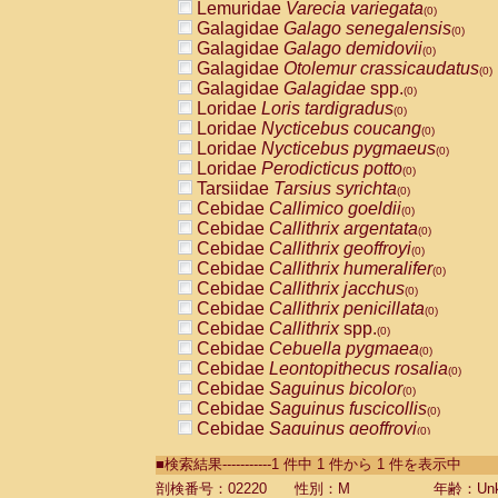
Lemuridae
Varecia variegata
(0)
Galagidae
Galago senegalensis
(0)
Galagidae
Galago demidovii
(0)
Galagidae
Otolemur crassicaudatus
(0)
Galagidae
Galagidae
spp.
(0)
Loridae
Loris tardigradus
(0)
Loridae
Nycticebus coucang
(0)
Loridae
Nycticebus pygmaeus
(0)
Loridae
Perodicticus potto
(0)
Tarsiidae
Tarsius syrichta
(0)
Cebidae
Callimico goeldii
(0)
Cebidae
Callithrix argentata
(0)
Cebidae
Callithrix geoffroyi
(0)
Cebidae
Callithrix humeralifer
(0)
Cebidae
Callithrix jacchus
(0)
Cebidae
Callithrix penicillata
(0)
Cebidae
Callithrix
spp.
(0)
Cebidae
Cebuella pygmaea
(0)
Cebidae
Leontopithecus rosalia
(0)
Cebidae
Saguinus bicolor
(0)
Cebidae
Saguinus fuscicollis
(0)
Cebidae
Saguinus geoffroyi
(0)
Cebidae
Saguinus imperator
(0)
■検索結果-----------1 件中 1 件から 1 件を表示中
Cebidae
Saguinus labiatus
(0)
Cebidae
Saguinus leucopus
剖検番号：02220
性別：M
年齢：Unk
(0)