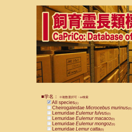
■学名：
※複数選択可・or検索
All species
(1)
Cheirogaleidae
Microcebus murinus
(0)
Lemuridae
Eulemur fulvus
(0)
Lemuridae
Eulemur macaco
(0)
Lemuridae
Eulemur mongoz
(0)
Lemuridae
Lemur catta
(0)