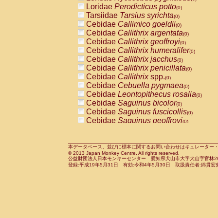
Pitheciidae
Callicebus cupreus
Loridae
Perodicticus potto
(0)
(0)
Pitheciidae
Callicebus donacophilus
Tarsiidae
Tarsius syrichta
(0
(0)
Pitheciidae
Callicebus moloch
Cebidae
Callimico goeldii
(0)
(0)
Pitheciidae
Callicebus torquatus
Cebidae
Callithrix argentata
(0)
(0)
Pitheciidae
Callicebus
spp.
Cebidae
Callithrix geoffroyi
(0)
(0)
Pitheciidae
Chiropotes satanas
Cebidae
Callithrix humeralifer
(0)
(0)
Pitheciidae
Pithecia monachus
Cebidae
Callithrix jacchus
(0)
(0)
Pitheciidae
Pithecia pithecia
Cebidae
Callithrix penicillata
(0)
(0)
Cercopithecidae
Cercocebus agilis
Cebidae
Callithrix
spp.
(0)
(0)
Cercopithecidae
Cercocebus galeritus
Cebidae
Cebuella pygmaea
(0)
Cercopithecidae
Cercocebus torquatu
Cebidae
Leontopithecus rosalia
(0)
Cercopithecidae
Cercocebus torquatus
Cebidae
Saguinus bicolor
(0)
Cercopithecidae
Cercocebus torquatu
Cebidae
Saguinus fuscicollis
(0)
Cercopithecidae
Cercocebus
hybrid
Cebidae
Saguinus geoffroyi
(0)
(0)
Cercopithecidae
Cercocebus
spp.
Cebidae
Saguinus imperator
(0)
(0)
Cercopithecidae
Lophocebus albigen
Cebidae
Saguinus labiatus
(0)
Cercopithecidae
Papio anubis
Cebidae
Saguinus leucopus
本データベース、並びに標本に関するお問い合わせはキュレーター・新宅勇太までお願い
(0)
(0)
© 2013 Japan Monkey Centre. All rights reserved.
Cercopithecidae
Papio cynocephalus
Cebidae
Saguinus midas
(
(0)
公益財団法人日本モンキーセンター 愛知県犬山市大字犬山字官林26番
Cercopithecidae
Papio hamadryas
Cebidae
Saguinus mystax
(0)
登録:平成19年5月31日 有効:令和4年5月30日 取扱責任者:綿貫宏
(0)
Cercopithecidae
Papio papio
Cebidae
Saguinus nigricollis
(0)
(0)
Cercopithecidae
Papio
spp.
Cebidae
Saguinus oedipus
(0)
(1)
Cercopithecidae
Mandrillus leucopha
Cebidae
Saguinus weddelli
(0)
Cercopithecidae
Mandrillus sphinx
Cebidae
Saguinus
spp.
(0)
(0)
Cercopithecidae
Theropithecus gelad
Cebidae
Aotus trivirgatus
(0)
Cercopithecidae
Macaca arctoides
Cebidae
Cebus albifrons
(0)
(0)