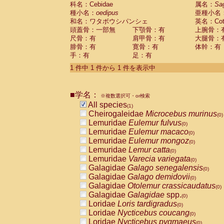
科名：Cebidae
Cebidae
Saguinus midas
属名：
Sa
(0)
種小名：
oedipus
亜種小名
Cebidae
Saguinus mystax
(0)
和名：ワタボウシパンシェ
英名：Cotto
Cebidae
Saguinus nigricollis
(0)
頭蓋骨：一部無
下顎骨：有
上腕骨：
Cebidae
Saguinus oedipus
(1)
尺骨：有
肩甲骨：有
大腿骨：
Cebidae
Saguinus weddelli
(0)
腓骨：有
寛骨：有
体幹：有
Cebidae
Saguinus
spp.
(0)
手：有
足：有
Cebidae
Aotus trivirgatus
(0)
Cebidae
Cebus albifrons
1 件中 1 件から 1 件を表示中
(0)
Cebidae
Cebus apella
(0)
Cebidae
Cebus capucinus
(0)
■学名：
Cebidae
Cebus nigrivittatus
※複数選択可・or検索
(0)
Cebidae
Cebus
spp.
All species
(0)
(1)
Cebidae
Saimiri boliviensis
Cheirogaleidae
Microcebus murinus
(0)
(0)
Cebidae
Saimiri sciureus
Lemuridae
Eulemur fulvus
(0)
(0)
Atelidae
Alouatta caraya
Lemuridae
Eulemur macaco
(0)
(0)
Atelidae
Alouatta fusca
Lemuridae
Eulemur mongoz
(0)
(0)
Atelidae
Alouatta seniculus
Lemuridae
Lemur catta
(0)
(0)
Atelidae
Alouatta
spp.
Lemuridae
Varecia variegata
(0)
(0)
Atelidae
Ateles belzebuth
Galagidae
Galago senegalensis
(0)
(0)
Atelidae
Ateles geoffroyi
Galagidae
Galago demidovii
(0)
(0)
Atelidae
Ateles paniscus
Galagidae
Otolemur crassicaudatus
(0)
(0)
Atelidae
Ateles
spp.
Galagidae
Galagidae
spp.
(0)
(0)
Atelidae
Lagothrix lagothricha
Loridae
Loris tardigradus
(0)
(0)
Atelidae
Lagothrix lagothricha cana
Loridae
Nycticebus coucang
(0)
(0)
Pitheciidae
Cacajao calvus rubicundu
Loridae
Nycticebus pygmaeus
(0)