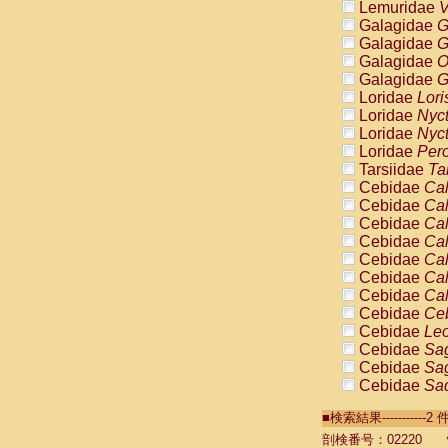
Lemuridae
V
Galagidae
G
Galagidae
G
Galagidae
O
Galagidae
G
Loridae
Lori
Loridae
Nyc
Loridae
Nyc
Loridae
Pero
Tarsiidae
Ta
Cebidae
Cal
Cebidae
Cal
Cebidae
Cal
Cebidae
Cal
Cebidae
Cal
Cebidae
Cal
Cebidae
Cal
Cebidae
Ce
Cebidae
Leo
Cebidae
Sag
Cebidae
Sag
Cebidae
Sag
Cebidae
Sag
■検索結果----------
Cebidae
Sag
Cebidae
Sa
剖検番号：02220