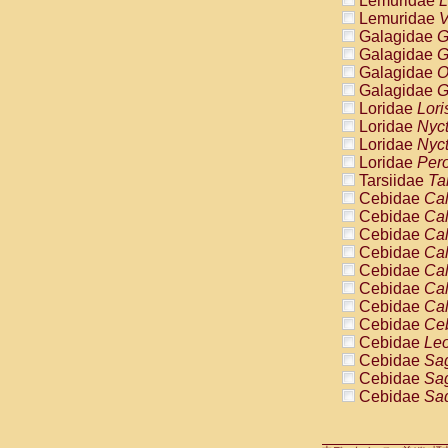
Lemuridae
L
Pitheciidae
Lemuridae
V
Pitheciidae
Galagidae
G
Pitheciidae
Galagidae
G
Pitheciidae
Galagidae
O
Pitheciidae
Galagidae
G
Pitheciidae
Loridae
Lori
Pitheciidae
Loridae
Nyc
Pitheciidae
Loridae
Nyc
Cercopithec
Loridae
Pero
Cercopithec
Tarsiidae
Ta
Cercopithec
Cebidae
Cal
Cercopithec
Cebidae
Cal
Cercopithec
Cebidae
Cal
Cercopithec
Cebidae
Cal
Cercopithec
Cebidae
Cal
Cercopithec
Cebidae
Cal
Cercopithec
Cebidae
Cal
Cercopithec
Cebidae
Ce
Cercopithec
Cebidae
Leo
Cercopithec
Cebidae
Sag
Cercopithec
Cebidae
Sag
Cercopithec
Cebidae
Sag
Cercopithec
Cebidae
Sag
Cercopithec
Cebidae
Sag
Cercopithec