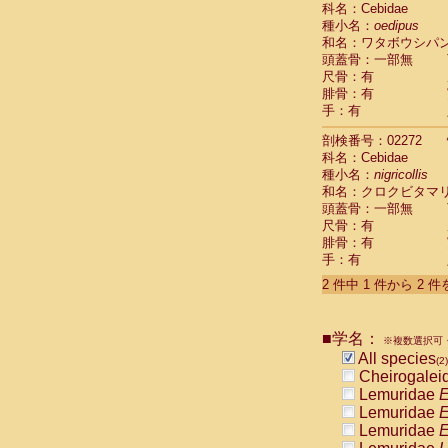
科名：Cebidae
Cebidae
Sa
種小名：
oedipus
Cebidae
Sa
和名：ワタボウシパ
Cebidae
Sag
頭蓋骨：一部無
Cebidae
Sa
尺骨：有
Cebidae
Sag
腓骨：有
Cebidae
Sa
手：有
Cebidae
Aot
Cebidae
Ceb
剖検番号：02272
Cebidae
Ceb
科名：Cebidae
Cebidae
Ce
種小名：
nigricollis
Cebidae
Ceb
和名：クロクビタマ
Cebidae
Ce
頭蓋骨：一部無
Cebidae
Sai
尺骨：有
腓骨：有
Cebidae
Sai
手：有
Atelidae
Alo
Atelidae
Alo
2 件中 1 件から 2 
Atelidae
Alo
Atelidae
Alo
Atelidae
Ate
■学名：
※複数選択可・
Atelidae
Ate
All species
(2)
Atelidae
Ate
Cheirogalei
Atelidae
Ate
Lemuridae
E
Atelidae
Lag
Lemuridae
E
Atelidae
Lag
Lemuridae
E
Pitheciidae