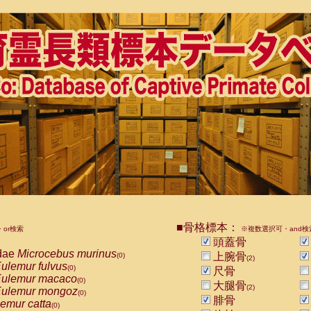
■骨格標本：
or検索
※複数選択可・and検
頭蓋骨
dae
Microcebus murinus
上腕骨
(0)
(2)
ulemur fulvus
(0)
尺骨
ulemur macaco
(0)
大腿骨
(2)
ulemur mongoz
(0)
腓骨
emur catta
(0)