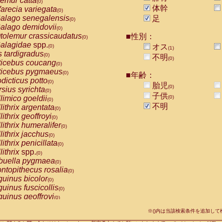
emur catta
(0)
Callicebus cupreus
(0)
体幹
arecia variegata
(0)
Callicebus donacophilus
(0)
alago senegalensis
足
(0)
Callicebus moloch
(0)
alago demidovii
(0)
Callicebus torquatus
(0)
tolemur crassicaudatus
■性別：
(0)
Callicebus
spp.
(0)
alagidae
spp.
オス
(0)
(1)
Chiropotes satanas
(0)
s tardigradus
(0)
不明
Pithecia monachus
(0)
(0)
ticebus coucang
(0)
Pithecia pithecia
(0)
ticebus pygmaeus
(0)
■年齢：
idae
Cercocebus agilis
(0)
dicticus potto
(0)
胎児
idae
Cercocebus galeritus chrysogaster
(0)
(0)
rsius syrichta
(0)
idae
Cercocebus torquatus atys
子供
(0)
limico goeldii
(0)
(0)
idae
Cercocebus torquatus lunulatus
(0)
不明
lithrix argentata
(0)
idae
Cercocebus torquatus torquatus
(0)
lithrix geoffroyi
(0)
idae
Cercocebus
hybrid
(0)
lithrix humeralifer
(0)
idae
Cercocebus
spp.
(0)
lithrix jacchus
(0)
idae
Lophocebus albigena
(0)
lithrix penicillata
(0)
idae
Papio anubis
(0)
lithrix
spp.
(0)
idae
Papio cynocephalus
(0)
buella pygmaea
(0)
idae
Papio hamadryas
(0)
ntopithecus rosalia
(0)
idae
Papio papio
(0)
uinus bicolor
(0)
idae
Papio
spp.
(0)
uinus fuscicollis
(0)
idae
Mandrillus leucophaeus
(0)
uinus geoffroyi
(0)
idae
Mandrillus sphinx
(0)
uinus imperator
(0)
idae
Theropithecus gelada
※()内は当該検索条件を追加し
(0)
uinus labiatus
(0)
idae
Macaca arctoides
(0)