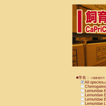
■学名：
※複数選択可・
All species
(2)
Cheirogalei
Lemuridae
E
Lemuridae
E
Lemuridae
E
Lemuridae
L