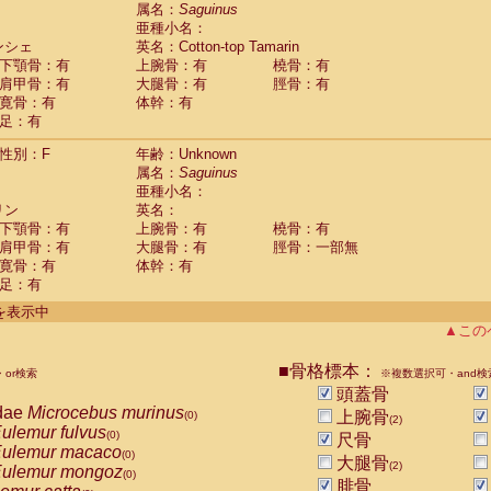
guinus midas
属名：
Saguinus
(0)
亜種小名：
guinus mystax
(0)
ンシェ
英名：Cotton-top Tamarin
uinus nigricollis
(1)
下顎骨：有
上腕骨：有
橈骨：有
guinus oedipus
(1)
肩甲骨：有
大腿骨：有
脛骨：有
uinus weddelli
(0)
寛骨：有
体幹：有
guinus
spp.
(0)
足：有
us trivirgatus
(0)
us albifrons
(0)
性別：F
年齢：Unknown
us apella
(0)
属名：
Saguinus
bus capucinus
亜種小名：
(0)
us nigrivittatus
リン
英名：
(0)
bus
spp.
下顎骨：有
上腕骨：有
橈骨：有
(0)
miri boliviensis
肩甲骨：有
大腿骨：有
脛骨：一部無
(0)
miri sciureus
寛骨：有
体幹：有
(0)
足：有
uatta caraya
(0)
uatta fusca
(0)
件を表示中
uatta seniculus
(0)
▲この
uatta
spp.
(0)
les belzebuth
(0)
■骨格標本：
or検索
※複数選択可・and検
les geoffroyi
(0)
頭蓋骨
les paniscus
(0)
dae
Microcebus murinus
上腕骨
(0)
(2)
les
spp.
(0)
ulemur fulvus
(0)
尺骨
othrix lagothricha
(0)
ulemur macaco
(0)
大腿骨
othrix lagothricha cana
(2)
(0)
ulemur mongoz
(0)
Cacajao calvus rubicundus
腓骨
(0)