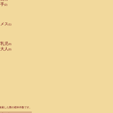
手
(2)
メス
(1)
乳児
(0)
大人
(0)
て検索した際の標本件数です。