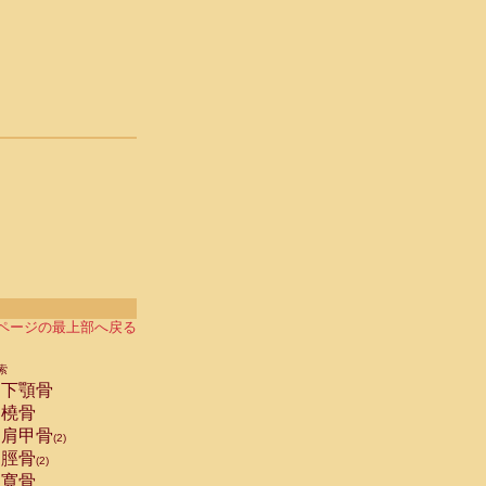
ページの最上部へ戻る
索
下顎骨
橈骨
肩甲骨
(2)
脛骨
(2)
寛骨