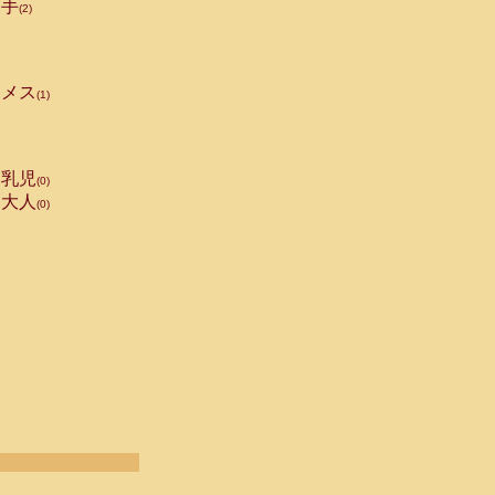
手
(2)
メス
(1)
乳児
(0)
大人
(0)