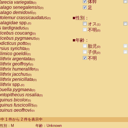
体幹
arecia variegata
(0)
alago senegalensis
足
(0)
alago demidovii
(0)
tolemur crassicaudatus
■性別：
(0)
alagidae
spp.
オス
(0)
(1)
s tardigradus
(0)
不明
(0)
ticebus coucang
(0)
ticebus pygmaeus
(0)
■年齢：
dicticus potto
(0)
胎児
(0)
rsius syrichta
(0)
子供
limico goeldii
(0)
(0)
不明
lithrix argentata
(0)
lithrix geoffroyi
(0)
lithrix humeralifer
(0)
lithrix jacchus
(0)
lithrix penicillata
(0)
lithrix
spp.
(0)
buella pygmaea
(0)
ntopithecus rosalia
(0)
uinus bicolor
(0)
uinus fuscicollis
(0)
uinus geoffroyi
(0)
uinus imperator
(0)
-2 件中 1 件から 2 件を表示中
uinus labiatus
(0)
guinus leucopus
性別：M
年齢：Unknown
(0)