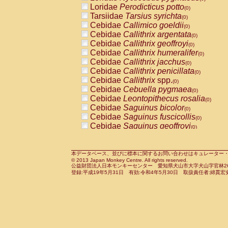
Pitheciidae
Callicebus cupreus
Loridae
Perodicticus potto
(0)
(0)
Pitheciidae
Callicebus donacophilus
Tarsiidae
Tarsius syrichta
(0
(0)
Pitheciidae
Callicebus moloch
Cebidae
Callimico goeldii
(0)
(0)
Pitheciidae
Callicebus torquatus
Cebidae
Callithrix argentata
(0)
(0)
Pitheciidae
Callicebus
spp.
Cebidae
Callithrix geoffroyi
(0)
(0)
Pitheciidae
Chiropotes satanas
Cebidae
Callithrix humeralifer
(0)
(0)
Pitheciidae
Pithecia monachus
Cebidae
Callithrix jacchus
(0)
(0)
Pitheciidae
Pithecia pithecia
Cebidae
Callithrix penicillata
(0)
(0)
Cercopithecidae
Cercocebus agilis
Cebidae
Callithrix
spp.
(0)
(0)
Cercopithecidae
Cercocebus galeritus
Cebidae
Cebuella pygmaea
(0)
Cercopithecidae
Cercocebus torquatu
Cebidae
Leontopithecus rosalia
(0)
Cercopithecidae
Cercocebus torquatus
Cebidae
Saguinus bicolor
(0)
Cercopithecidae
Cercocebus torquatu
Cebidae
Saguinus fuscicollis
(0)
Cercopithecidae
Cercocebus
hybrid
Cebidae
Saguinus geoffroyi
(0)
(0)
Cercopithecidae
Cercocebus
spp.
Cebidae
Saguinus imperator
(0)
(0)
Cercopithecidae
Lophocebus albigen
Cebidae
Saguinus labiatus
(0)
Cercopithecidae
Papio anubis
Cebidae
Saguinus leucopus
本データベース、並びに標本に関するお問い合わせはキュレーター・新宅勇太までお願い
(0)
(0)
© 2013 Japan Monkey Centre. All rights reserved.
Cercopithecidae
Papio cynocephalus
Cebidae
Saguinus midas
(
(0)
公益財団法人日本モンキーセンター 愛知県犬山市大字犬山字官林26番
Cercopithecidae
Papio hamadryas
Cebidae
Saguinus mystax
(0)
登録:平成19年5月31日 有効:令和4年5月30日 取扱責任者:綿貫宏
(0)
Cercopithecidae
Papio papio
Cebidae
Saguinus nigricollis
(0)
(1)
Cercopithecidae
Papio
spp.
Cebidae
Saguinus oedipus
(0)
(0)
Cercopithecidae
Mandrillus leucopha
Cebidae
Saguinus weddelli
(0)
Cercopithecidae
Mandrillus sphinx
Cebidae
Saguinus
spp.
(0)
(0)
Cercopithecidae
Theropithecus gelad
Cebidae
Aotus trivirgatus
(0)
Cercopithecidae
Macaca arctoides
Cebidae
Cebus albifrons
(0)
(0)