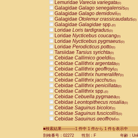
Lemuridae
Varecia variegata
(0)
Galagidae
Galago senegalensis
(0)
Galagidae
Galago demidovii
(0)
Galagidae
Otolemur crassicaudatus
(0)
Galagidae
Galagidae
spp.
(0)
Loridae
Loris tardigradus
(0)
Loridae
Nycticebus coucang
(0)
Loridae
Nycticebus pygmaeus
(0)
Loridae
Perodicticus potto
(0)
Tarsiidae
Tarsius syrichta
(0)
Cebidae
Callimico goeldii
(0)
Cebidae
Callithrix argentata
(0)
Cebidae
Callithrix geoffroyi
(0)
Cebidae
Callithrix humeralifer
(0)
Cebidae
Callithrix jacchus
(0)
Cebidae
Callithrix penicillata
(0)
Cebidae
Callithrix
spp.
(0)
Cebidae
Cebuella pygmaea
(0)
Cebidae
Leontopithecus rosalia
(0)
Cebidae
Saguinus bicolor
(0)
Cebidae
Saguinus fuscicollis
(0)
Cebidae
Saguinus geoffroyi
(0)
Cebidae
Saguinus imperator
(0)
■検索結果-----------1 件中 1 件から 1 件を表示中
Cebidae
Saguinus labiatus
(0)
Cebidae
Saguinus leucopus
剖検番号：02272
性別：F
年齢：Unk
(0)