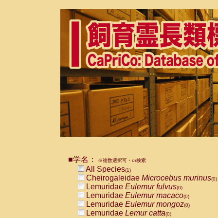
■学名：
※複数選択可・or検索
All Species
(1)
Cheirogaleidae
Microcebus murinus
(0)
Lemuridae
Eulemur fulvus
(0)
Lemuridae
Eulemur macaco
(0)
Lemuridae
Eulemur mongoz
(0)
Lemuridae
Lemur catta
(0)