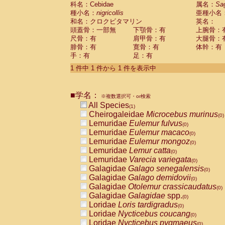
科名：Cebidae
Cebidae
Saguinus midas
属名：
Sa
(0)
種小名：
nigricollis
亜種小名
Cebidae
Saguinus mystax
(0)
和名：クロクビタマリン
英名：
Cebidae
Saguinus nigricollis
(1)
頭蓋骨：一部無
下顎骨：有
上腕骨：
Cebidae
Saguinus oedipus
(0)
尺骨：有
肩甲骨：有
大腿骨：
Cebidae
Saguinus weddelli
(0)
腓骨：有
寛骨：有
体幹：有
Cebidae
Saguinus
spp.
(0)
手：有
足：有
Cebidae
Aotus trivirgatus
(0)
Cebidae
Cebus albifrons
1 件中 1 件から 1 件を表示中
(0)
Cebidae
Cebus apella
(0)
Cebidae
Cebus capucinus
(0)
■学名：
Cebidae
Cebus nigrivittatus
※複数選択可・or検索
(0)
Cebidae
Cebus
spp.
All Species
(0)
(1)
Cebidae
Saimiri boliviensis
Cheirogaleidae
Microcebus murinus
(0)
(0)
Cebidae
Saimiri sciureus
Lemuridae
Eulemur fulvus
(0)
(0)
Atelidae
Alouatta caraya
Lemuridae
Eulemur macaco
(0)
(0)
Atelidae
Alouatta fusca
Lemuridae
Eulemur mongoz
(0)
(0)
Atelidae
Alouatta seniculus
Lemuridae
Lemur catta
(0)
(0)
Atelidae
Alouatta
spp.
Lemuridae
Varecia variegata
(0)
(0)
Atelidae
Ateles belzebuth
Galagidae
Galago senegalensis
(0)
(0)
Atelidae
Ateles geoffroyi
Galagidae
Galago demidovii
(0)
(0)
Atelidae
Ateles paniscus
Galagidae
Otolemur crassicaudatus
(0)
(0)
Atelidae
Ateles
spp.
Galagidae
Galagidae
spp.
(0)
(0)
Atelidae
Lagothrix lagothricha
Loridae
Loris tardigradus
(0)
(0)
Atelidae
Lagothrix lagothricha cana
Loridae
Nycticebus coucang
(0)
(0)
Pitheciidae
Cacajao calvus rubicundu
Loridae
Nycticebus pygmaeus
(0)