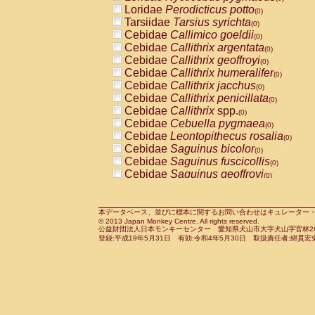
Pitheciidae
Callicebus cupreus
Loridae
Perodicticus potto
(0)
(0)
Pitheciidae
Callicebus donacophilus
Tarsiidae
Tarsius syrichta
(0
(0)
Pitheciidae
Callicebus moloch
Cebidae
Callimico goeldii
(0)
(0)
Pitheciidae
Callicebus torquatus
Cebidae
Callithrix argentata
(0)
(0)
Pitheciidae
Callicebus
spp.
Cebidae
Callithrix geoffroyi
(0)
(0)
Pitheciidae
Chiropotes satanas
Cebidae
Callithrix humeralifer
(0)
(0)
Pitheciidae
Pithecia monachus
Cebidae
Callithrix jacchus
(0)
(0)
Pitheciidae
Pithecia pithecia
Cebidae
Callithrix penicillata
(0)
(0)
Cercopithecidae
Cercocebus agilis
Cebidae
Callithrix
spp.
(0)
(0)
Cercopithecidae
Cercocebus galeritus
Cebidae
Cebuella pygmaea
(0)
Cercopithecidae
Cercocebus torquatu
Cebidae
Leontopithecus rosalia
(0)
Cercopithecidae
Cercocebus torquatus
Cebidae
Saguinus bicolor
(0)
Cercopithecidae
Cercocebus torquatu
Cebidae
Saguinus fuscicollis
(0)
Cercopithecidae
Cercocebus
hybrid
Cebidae
Saguinus geoffroyi
(0)
(0)
Cercopithecidae
Cercocebus
spp.
Cebidae
Saguinus imperator
(0)
(0)
Cercopithecidae
Lophocebus albigen
Cebidae
Saguinus labiatus
(0)
Cercopithecidae
Papio anubis
Cebidae
Saguinus leucopus
本データベース、並びに標本に関するお問い合わせはキュレーター・新宅勇太までお願い
(0)
(0)
© 2013 Japan Monkey Centre. All rights reserved.
Cercopithecidae
Papio cynocephalus
Cebidae
Saguinus midas
(
(0)
公益財団法人日本モンキーセンター 愛知県犬山市大字犬山字官林26番
Cercopithecidae
Papio hamadryas
Cebidae
Saguinus mystax
(0)
登録:平成19年5月31日 有効:令和4年5月30日 取扱責任者:綿貫宏
(0)
Cercopithecidae
Papio papio
Cebidae
Saguinus nigricollis
(0)
(1)
Cercopithecidae
Papio
spp.
Cebidae
Saguinus oedipus
(0)
(0)
Cercopithecidae
Mandrillus leucopha
Cebidae
Saguinus weddelli
(0)
Cercopithecidae
Mandrillus sphinx
Cebidae
Saguinus
spp.
(0)
(0)
Cercopithecidae
Theropithecus gelad
Cebidae
Aotus trivirgatus
(0)
Cercopithecidae
Macaca arctoides
Cebidae
Cebus albifrons
(0)
(0)