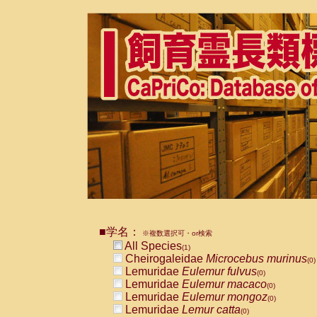
■学名：
※複数選択可・or検索
All Species
(1)
Cheirogaleidae
Microcebus murinus
(0)
Lemuridae
Eulemur fulvus
(0)
Lemuridae
Eulemur macaco
(0)
Lemuridae
Eulemur mongoz
(0)
Lemuridae
Lemur catta
(0)