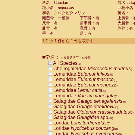
科名：Cebidae
Cebidae
Saguinus midas
属名：
Sa
(0)
種小名：
nigricollis
亜種小名
Cebidae
Saguinus mystax
(0)
和名：クロクビタマリン
英名：
Cebidae
Saguinus nigricollis
(1)
頭蓋骨：一部無
下顎骨：有
上腕骨：
Cebidae
Saguinus oedipus
(0)
尺骨：有
肩甲骨：有
大腿骨：
Cebidae
Saguinus weddelli
(0)
腓骨：有
寛骨：有
体幹：有
Cebidae
Saguinus
spp.
(0)
手：有
足：有
Cebidae
Aotus trivirgatus
(0)
Cebidae
Cebus albifrons
1 件中 1 件から 1 件を表示中
(0)
Cebidae
Cebus apella
(0)
Cebidae
Cebus capucinus
(0)
■学名：
Cebidae
Cebus nigrivittatus
※複数選択可・or検索
(0)
Cebidae
Cebus
spp.
All Species
(0)
(1)
Cebidae
Saimiri boliviensis
Cheirogaleidae
Microcebus murinus
(0)
(0)
Cebidae
Saimiri sciureus
Lemuridae
Eulemur fulvus
(0)
(0)
Atelidae
Alouatta caraya
Lemuridae
Eulemur macaco
(0)
(0)
Atelidae
Alouatta fusca
Lemuridae
Eulemur mongoz
(0)
(0)
Atelidae
Alouatta seniculus
Lemuridae
Lemur catta
(0)
(0)
Atelidae
Alouatta
spp.
Lemuridae
Varecia variegata
(0)
(0)
Atelidae
Ateles belzebuth
Galagidae
Galago senegalensis
(0)
(0)
Atelidae
Ateles geoffroyi
Galagidae
Galago demidovii
(0)
(0)
Atelidae
Ateles paniscus
Galagidae
Otolemur crassicaudatus
(0)
(0)
Atelidae
Ateles
spp.
Galagidae
Galagidae
spp.
(0)
(0)
Atelidae
Lagothrix lagothricha
Loridae
Loris tardigradus
(0)
(0)
Atelidae
Lagothrix lagothricha cana
Loridae
Nycticebus coucang
(0)
(0)
Pitheciidae
Cacajao calvus rubicundu
Loridae
Nycticebus pygmaeus
(0)