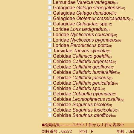
Lemuridae
Varecia variegata
(0)
Galagidae
Galago senegalensis
(0)
Galagidae
Galago demidovii
(0)
Galagidae
Otolemur crassicaudatus
(0)
Galagidae
Galagidae
spp.
(0)
Loridae
Loris tardigradus
(0)
Loridae
Nycticebus coucang
(0)
Loridae
Nycticebus pygmaeus
(0)
Loridae
Perodicticus potto
(0)
Tarsiidae
Tarsius syrichta
(0)
Cebidae
Callimico goeldii
(0)
Cebidae
Callithrix argentata
(0)
Cebidae
Callithrix geoffroyi
(0)
Cebidae
Callithrix humeralifer
(0)
Cebidae
Callithrix jacchus
(0)
Cebidae
Callithrix penicillata
(0)
Cebidae
Callithrix
spp.
(0)
Cebidae
Cebuella pygmaea
(0)
Cebidae
Leontopithecus rosalia
(0)
Cebidae
Saguinus bicolor
(0)
Cebidae
Saguinus fuscicollis
(0)
Cebidae
Saguinus geoffroyi
(0)
Cebidae
Saguinus imperator
(0)
■検索結果-----------1 件中 1 件から 1 件を表示中
Cebidae
Saguinus labiatus
(0)
Cebidae
Saguinus leucopus
剖検番号：02272
性別：F
年齢：Unk
(0)