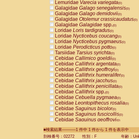
Lemuridae
Varecia variegata
(0)
Galagidae
Galago senegalensis
(0)
Galagidae
Galago demidovii
(0)
Galagidae
Otolemur crassicaudatus
(0)
Galagidae
Galagidae
spp.
(0)
Loridae
Loris tardigradus
(0)
Loridae
Nycticebus coucang
(0)
Loridae
Nycticebus pygmaeus
(0)
Loridae
Perodicticus potto
(0)
Tarsiidae
Tarsius syrichta
(0)
Cebidae
Callimico goeldii
(0)
Cebidae
Callithrix argentata
(0)
Cebidae
Callithrix geoffroyi
(0)
Cebidae
Callithrix humeralifer
(0)
Cebidae
Callithrix jacchus
(0)
Cebidae
Callithrix penicillata
(0)
Cebidae
Callithrix
spp.
(0)
Cebidae
Cebuella pygmaea
(0)
Cebidae
Leontopithecus rosalia
(0)
Cebidae
Saguinus bicolor
(0)
Cebidae
Saguinus fuscicollis
(0)
Cebidae
Saguinus geoffroyi
(0)
Cebidae
Saguinus imperator
(0)
■検索結果-----------1 件中 1 件から 1 件を表示中
Cebidae
Saguinus labiatus
(0)
Cebidae
Saguinus leucopus
剖検番号：02272
性別：F
年齢：Unk
(0)