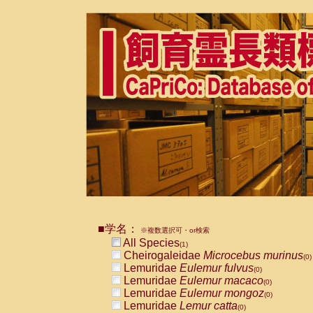
■学名：
※複数選択可・or検索
All Species
(1)
Cheirogaleidae
Microcebus murinus
(0)
Lemuridae
Eulemur fulvus
(0)
Lemuridae
Eulemur macaco
(0)
Lemuridae
Eulemur mongoz
(0)
Lemuridae
Lemur catta
(0)