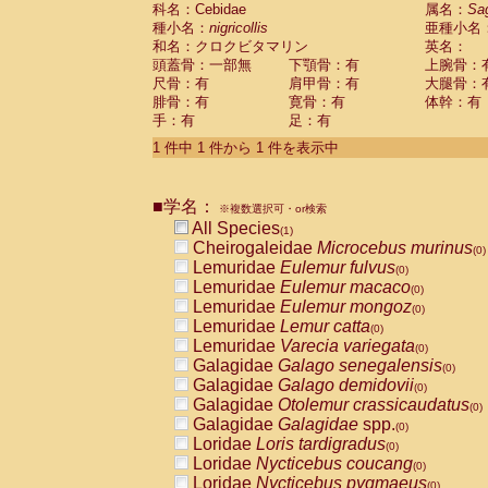
科名：Cebidae
Cebidae
Saguinus midas
属名：
Sa
(0)
種小名：
nigricollis
亜種小名
Cebidae
Saguinus mystax
(0)
和名：クロクビタマリン
英名：
Cebidae
Saguinus nigricollis
(1)
頭蓋骨：一部無
下顎骨：有
上腕骨：
Cebidae
Saguinus oedipus
(0)
尺骨：有
肩甲骨：有
大腿骨：
Cebidae
Saguinus weddelli
(0)
腓骨：有
寛骨：有
体幹：有
Cebidae
Saguinus
spp.
(0)
手：有
足：有
Cebidae
Aotus trivirgatus
(0)
Cebidae
Cebus albifrons
1 件中 1 件から 1 件を表示中
(0)
Cebidae
Cebus apella
(0)
Cebidae
Cebus capucinus
(0)
■学名：
Cebidae
Cebus nigrivittatus
※複数選択可・or検索
(0)
Cebidae
Cebus
spp.
All Species
(0)
(1)
Cebidae
Saimiri boliviensis
Cheirogaleidae
Microcebus murinus
(0)
(0)
Cebidae
Saimiri sciureus
Lemuridae
Eulemur fulvus
(0)
(0)
Atelidae
Alouatta caraya
Lemuridae
Eulemur macaco
(0)
(0)
Atelidae
Alouatta fusca
Lemuridae
Eulemur mongoz
(0)
(0)
Atelidae
Alouatta seniculus
Lemuridae
Lemur catta
(0)
(0)
Atelidae
Alouatta
spp.
Lemuridae
Varecia variegata
(0)
(0)
Atelidae
Ateles belzebuth
Galagidae
Galago senegalensis
(0)
(0)
Atelidae
Ateles geoffroyi
Galagidae
Galago demidovii
(0)
(0)
Atelidae
Ateles paniscus
Galagidae
Otolemur crassicaudatus
(0)
(0)
Atelidae
Ateles
spp.
Galagidae
Galagidae
spp.
(0)
(0)
Atelidae
Lagothrix lagothricha
Loridae
Loris tardigradus
(0)
(0)
Atelidae
Lagothrix lagothricha cana
Loridae
Nycticebus coucang
(0)
(0)
Pitheciidae
Cacajao calvus rubicundu
Loridae
Nycticebus pygmaeus
(0)