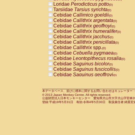
Pitheciidae
Callicebus cupreus
Loridae
Perodicticus potto
(0)
(0)
Pitheciidae
Callicebus donacophilus
Tarsiidae
Tarsius syrichta
(0
(0)
Pitheciidae
Callicebus moloch
Cebidae
Callimico goeldii
(0)
(0)
Pitheciidae
Callicebus torquatus
Cebidae
Callithrix argentata
(0)
(0)
Pitheciidae
Callicebus
spp.
Cebidae
Callithrix geoffroyi
(0)
(0)
Pitheciidae
Chiropotes satanas
Cebidae
Callithrix humeralifer
(0)
(0)
Pitheciidae
Pithecia monachus
Cebidae
Callithrix jacchus
(0)
(0)
Pitheciidae
Pithecia pithecia
Cebidae
Callithrix penicillata
(0)
(0)
Cercopithecidae
Cercocebus agilis
Cebidae
Callithrix
spp.
(0)
(0)
Cercopithecidae
Cercocebus galeritus
Cebidae
Cebuella pygmaea
(0)
Cercopithecidae
Cercocebus torquatu
Cebidae
Leontopithecus rosalia
(0)
Cercopithecidae
Cercocebus torquatus
Cebidae
Saguinus bicolor
(0)
Cercopithecidae
Cercocebus torquatu
Cebidae
Saguinus fuscicollis
(0)
Cercopithecidae
Cercocebus
hybrid
Cebidae
Saguinus geoffroyi
(0)
(0)
Cercopithecidae
Cercocebus
spp.
Cebidae
Saguinus imperator
(0)
(0)
Cercopithecidae
Lophocebus albigen
Cebidae
Saguinus labiatus
(0)
Cercopithecidae
Papio anubis
Cebidae
Saguinus leucopus
本データベース、並びに標本に関するお問い合わせはキュレーター・新宅勇太までお願い
(0)
(0)
© 2013 Japan Monkey Centre. All rights reserved.
Cercopithecidae
Papio cynocephalus
Cebidae
Saguinus midas
(
(0)
公益財団法人日本モンキーセンター 愛知県犬山市大字犬山字官林26番
Cercopithecidae
Papio hamadryas
Cebidae
Saguinus mystax
(0)
登録:平成19年5月31日 有効:令和4年5月30日 取扱責任者:綿貫宏
(0)
Cercopithecidae
Papio papio
Cebidae
Saguinus nigricollis
(0)
(1)
Cercopithecidae
Papio
spp.
Cebidae
Saguinus oedipus
(0)
(0)
Cercopithecidae
Mandrillus leucopha
Cebidae
Saguinus weddelli
(0)
Cercopithecidae
Mandrillus sphinx
Cebidae
Saguinus
spp.
(0)
(0)
Cercopithecidae
Theropithecus gelad
Cebidae
Aotus trivirgatus
(0)
Cercopithecidae
Macaca arctoides
Cebidae
Cebus albifrons
(0)
(0)