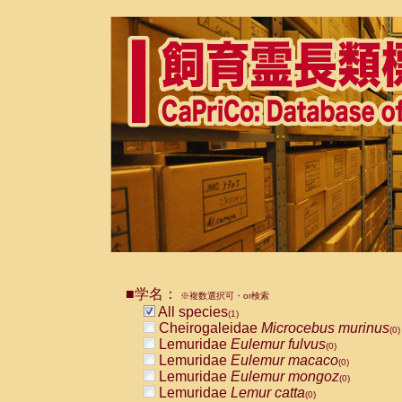
■学名：
※複数選択可・or検索
All species
(1)
Cheirogaleidae
Microcebus murinus
(0)
Lemuridae
Eulemur fulvus
(0)
Lemuridae
Eulemur macaco
(0)
Lemuridae
Eulemur mongoz
(0)
Lemuridae
Lemur catta
(0)