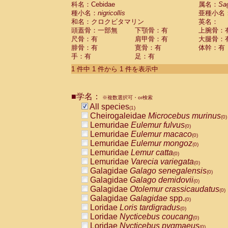
科名：Cebidae
Cebidae
Saguinus midas
属名：
Sa
(0)
種小名：
nigricollis
亜種小名
Cebidae
Saguinus mystax
(0)
和名：クロクビタマリン
英名：
Cebidae
Saguinus nigricollis
(1)
頭蓋骨：一部無
下顎骨：有
上腕骨：
Cebidae
Saguinus oedipus
(0)
尺骨：有
肩甲骨：有
大腿骨：
Cebidae
Saguinus weddelli
(0)
腓骨：有
寛骨：有
体幹：有
Cebidae
Saguinus
spp.
(0)
手：有
足：有
Cebidae
Aotus trivirgatus
(0)
Cebidae
Cebus albifrons
1 件中 1 件から 1 件を表示中
(0)
Cebidae
Cebus apella
(0)
Cebidae
Cebus capucinus
(0)
■学名：
Cebidae
Cebus nigrivittatus
※複数選択可・or検索
(0)
Cebidae
Cebus
spp.
All species
(0)
(1)
Cebidae
Saimiri boliviensis
Cheirogaleidae
Microcebus murinus
(0)
(0)
Cebidae
Saimiri sciureus
Lemuridae
Eulemur fulvus
(0)
(0)
Atelidae
Alouatta caraya
Lemuridae
Eulemur macaco
(0)
(0)
Atelidae
Alouatta fusca
Lemuridae
Eulemur mongoz
(0)
(0)
Atelidae
Alouatta seniculus
Lemuridae
Lemur catta
(0)
(0)
Atelidae
Alouatta
spp.
Lemuridae
Varecia variegata
(0)
(0)
Atelidae
Ateles belzebuth
Galagidae
Galago senegalensis
(0)
(0)
Atelidae
Ateles geoffroyi
Galagidae
Galago demidovii
(0)
(0)
Atelidae
Ateles paniscus
Galagidae
Otolemur crassicaudatus
(0)
(0)
Atelidae
Ateles
spp.
Galagidae
Galagidae
spp.
(0)
(0)
Atelidae
Lagothrix lagothricha
Loridae
Loris tardigradus
(0)
(0)
Atelidae
Lagothrix lagothricha cana
Loridae
Nycticebus coucang
(0)
(0)
Pitheciidae
Cacajao calvus rubicundu
Loridae
Nycticebus pygmaeus
(0)