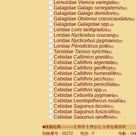
Lemuridae
Varecia variegata
(0)
Galagidae
Galago senegalensis
(0)
Galagidae
Galago demidovii
(0)
Galagidae
Otolemur crassicaudatus
(0)
Galagidae
Galagidae
spp.
(0)
Loridae
Loris tardigradus
(0)
Loridae
Nycticebus coucang
(0)
Loridae
Nycticebus pygmaeus
(0)
Loridae
Perodicticus potto
(0)
Tarsiidae
Tarsius syrichta
(0)
Cebidae
Callimico goeldii
(0)
Cebidae
Callithrix argentata
(0)
Cebidae
Callithrix geoffroyi
(0)
Cebidae
Callithrix humeralifer
(0)
Cebidae
Callithrix jacchus
(0)
Cebidae
Callithrix penicillata
(0)
Cebidae
Callithrix
spp.
(0)
Cebidae
Cebuella pygmaea
(0)
Cebidae
Leontopithecus rosalia
(0)
Cebidae
Saguinus bicolor
(0)
Cebidae
Saguinus fuscicollis
(0)
Cebidae
Saguinus geoffroyi
(0)
Cebidae
Saguinus imperator
(0)
■検索結果-----------1 件中 1 件から 1 件を表示中
Cebidae
Saguinus labiatus
(0)
Cebidae
Saguinus leucopus
剖検番号：02272
性別：F
年齢：Unk
(0)