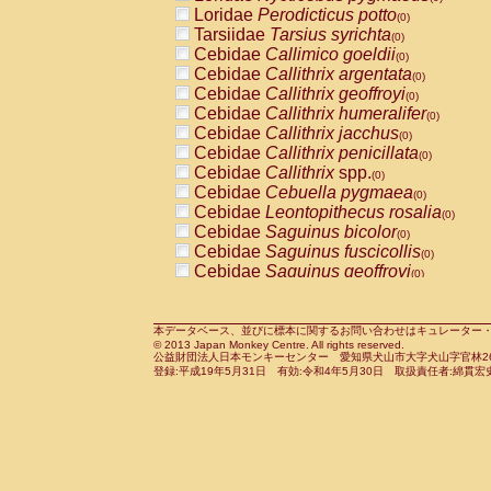
Pitheciidae
Callicebus cupreus
Loridae
Perodicticus potto
(0)
(0)
Pitheciidae
Callicebus donacophilus
Tarsiidae
Tarsius syrichta
(0
(0)
Pitheciidae
Callicebus moloch
Cebidae
Callimico goeldii
(0)
(0)
Pitheciidae
Callicebus torquatus
Cebidae
Callithrix argentata
(0)
(0)
Pitheciidae
Callicebus
spp.
Cebidae
Callithrix geoffroyi
(0)
(0)
Pitheciidae
Chiropotes satanas
Cebidae
Callithrix humeralifer
(0)
(0)
Pitheciidae
Pithecia monachus
Cebidae
Callithrix jacchus
(0)
(0)
Pitheciidae
Pithecia pithecia
Cebidae
Callithrix penicillata
(0)
(0)
Cercopithecidae
Cercocebus agilis
Cebidae
Callithrix
spp.
(0)
(0)
Cercopithecidae
Cercocebus galeritus
Cebidae
Cebuella pygmaea
(0)
Cercopithecidae
Cercocebus torquatu
Cebidae
Leontopithecus rosalia
(0)
Cercopithecidae
Cercocebus torquatus
Cebidae
Saguinus bicolor
(0)
Cercopithecidae
Cercocebus torquatu
Cebidae
Saguinus fuscicollis
(0)
Cercopithecidae
Cercocebus
hybrid
Cebidae
Saguinus geoffroyi
(0)
(0)
Cercopithecidae
Cercocebus
spp.
Cebidae
Saguinus imperator
(0)
(0)
Cercopithecidae
Lophocebus albigen
Cebidae
Saguinus labiatus
(0)
Cercopithecidae
Papio anubis
Cebidae
Saguinus leucopus
本データベース、並びに標本に関するお問い合わせはキュレーター・新宅勇太までお願い
(0)
(0)
© 2013 Japan Monkey Centre. All rights reserved.
Cercopithecidae
Papio cynocephalus
Cebidae
Saguinus midas
(
(0)
公益財団法人日本モンキーセンター 愛知県犬山市大字犬山字官林26番
Cercopithecidae
Papio hamadryas
Cebidae
Saguinus mystax
(0)
登録:平成19年5月31日 有効:令和4年5月30日 取扱責任者:綿貫宏
(0)
Cercopithecidae
Papio papio
Cebidae
Saguinus nigricollis
(0)
(1)
Cercopithecidae
Papio
spp.
Cebidae
Saguinus oedipus
(0)
(0)
Cercopithecidae
Mandrillus leucopha
Cebidae
Saguinus weddelli
(0)
Cercopithecidae
Mandrillus sphinx
Cebidae
Saguinus
spp.
(0)
(0)
Cercopithecidae
Theropithecus gelad
Cebidae
Aotus trivirgatus
(0)
Cercopithecidae
Macaca arctoides
Cebidae
Cebus albifrons
(0)
(0)