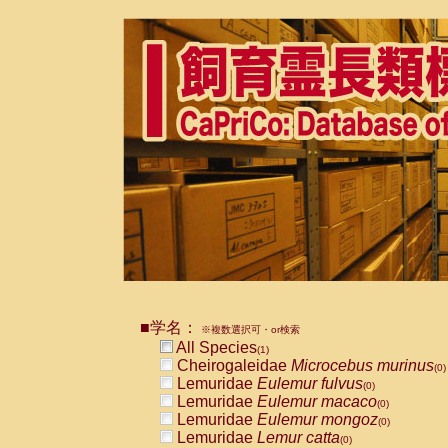
■学名：
※複数選択可・or検索
All Species
(1)
Cheirogaleidae
Microcebus murinus
(0)
Lemuridae
Eulemur fulvus
(0)
Lemuridae
Eulemur macaco
(0)
Lemuridae
Eulemur mongoz
(0)
Lemuridae
Lemur catta
(0)