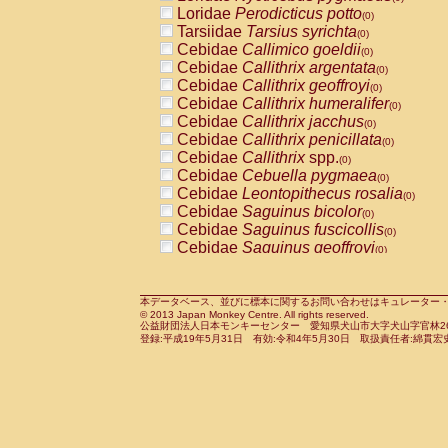
Pitheciidae
Callicebus cupreus
Loridae
Perodicticus potto
(0)
(0)
Pitheciidae
Callicebus donacophilus
Tarsiidae
Tarsius syrichta
(0
(0)
Pitheciidae
Callicebus moloch
Cebidae
Callimico goeldii
(0)
(0)
Pitheciidae
Callicebus torquatus
Cebidae
Callithrix argentata
(0)
(0)
Pitheciidae
Callicebus
spp.
Cebidae
Callithrix geoffroyi
(0)
(0)
Pitheciidae
Chiropotes satanas
Cebidae
Callithrix humeralifer
(0)
(0)
Pitheciidae
Pithecia monachus
Cebidae
Callithrix jacchus
(0)
(0)
Pitheciidae
Pithecia pithecia
Cebidae
Callithrix penicillata
(0)
(0)
Cercopithecidae
Cercocebus agilis
Cebidae
Callithrix
spp.
(0)
(0)
Cercopithecidae
Cercocebus galeritus
Cebidae
Cebuella pygmaea
(0)
Cercopithecidae
Cercocebus torquatu
Cebidae
Leontopithecus rosalia
(0)
Cercopithecidae
Cercocebus torquatus
Cebidae
Saguinus bicolor
(0)
Cercopithecidae
Cercocebus torquatu
Cebidae
Saguinus fuscicollis
(0)
Cercopithecidae
Cercocebus
hybrid
Cebidae
Saguinus geoffroyi
(0)
(0)
Cercopithecidae
Cercocebus
spp.
Cebidae
Saguinus imperator
(0)
(0)
Cercopithecidae
Lophocebus albigen
Cebidae
Saguinus labiatus
(0)
Cercopithecidae
Papio anubis
Cebidae
Saguinus leucopus
本データベース、並びに標本に関するお問い合わせはキュレーター・新宅勇太までお願い
(0)
(0)
© 2013 Japan Monkey Centre. All rights reserved.
Cercopithecidae
Papio cynocephalus
Cebidae
Saguinus midas
(
(0)
公益財団法人日本モンキーセンター 愛知県犬山市大字犬山字官林26番
Cercopithecidae
Papio hamadryas
Cebidae
Saguinus mystax
(0)
登録:平成19年5月31日 有効:令和4年5月30日 取扱責任者:綿貫宏
(0)
Cercopithecidae
Papio papio
Cebidae
Saguinus nigricollis
(0)
(1)
Cercopithecidae
Papio
spp.
Cebidae
Saguinus oedipus
(0)
(0)
Cercopithecidae
Mandrillus leucopha
Cebidae
Saguinus weddelli
(0)
Cercopithecidae
Mandrillus sphinx
Cebidae
Saguinus
spp.
(0)
(0)
Cercopithecidae
Theropithecus gelad
Cebidae
Aotus trivirgatus
(0)
Cercopithecidae
Macaca arctoides
Cebidae
Cebus albifrons
(0)
(0)