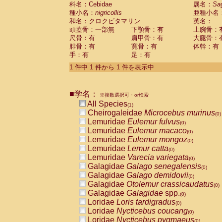
科名：Cebidae
Cebidae
Saguinus midas
属名：
Sa
(0)
種小名：
nigricollis
亜種小名
Cebidae
Saguinus mystax
(0)
和名：クロクビタマリン
英名：
Cebidae
Saguinus nigricollis
(1)
頭蓋骨：一部無
下顎骨：有
上腕骨：
Cebidae
Saguinus oedipus
(0)
尺骨：有
肩甲骨：有
大腿骨：
Cebidae
Saguinus weddelli
(0)
腓骨：有
寛骨：有
体幹：有
Cebidae
Saguinus
spp.
(0)
手：有
足：有
Cebidae
Aotus trivirgatus
(0)
Cebidae
Cebus albifrons
1 件中 1 件から 1 件を表示中
(0)
Cebidae
Cebus apella
(0)
Cebidae
Cebus capucinus
(0)
■学名：
Cebidae
Cebus nigrivittatus
※複数選択可・or検索
(0)
Cebidae
Cebus
spp.
All Species
(0)
(1)
Cebidae
Saimiri boliviensis
Cheirogaleidae
Microcebus murinus
(0)
(0)
Cebidae
Saimiri sciureus
Lemuridae
Eulemur fulvus
(0)
(0)
Atelidae
Alouatta caraya
Lemuridae
Eulemur macaco
(0)
(0)
Atelidae
Alouatta fusca
Lemuridae
Eulemur mongoz
(0)
(0)
Atelidae
Alouatta seniculus
Lemuridae
Lemur catta
(0)
(0)
Atelidae
Alouatta
spp.
Lemuridae
Varecia variegata
(0)
(0)
Atelidae
Ateles belzebuth
Galagidae
Galago senegalensis
(0)
(0)
Atelidae
Ateles geoffroyi
Galagidae
Galago demidovii
(0)
(0)
Atelidae
Ateles paniscus
Galagidae
Otolemur crassicaudatus
(0)
(0)
Atelidae
Ateles
spp.
Galagidae
Galagidae
spp.
(0)
(0)
Atelidae
Lagothrix lagothricha
Loridae
Loris tardigradus
(0)
(0)
Atelidae
Lagothrix lagothricha cana
Loridae
Nycticebus coucang
(0)
(0)
Pitheciidae
Cacajao calvus rubicundu
Loridae
Nycticebus pygmaeus
(0)