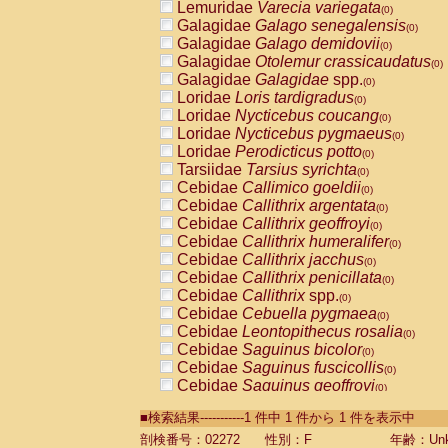
Lemuridae
Varecia variegata
(0)
Galagidae
Galago senegalensis
(0)
Galagidae
Galago demidovii
(0)
Galagidae
Otolemur crassicaudatus
(0)
Galagidae
Galagidae
spp.
(0)
Loridae
Loris tardigradus
(0)
Loridae
Nycticebus coucang
(0)
Loridae
Nycticebus pygmaeus
(0)
Loridae
Perodicticus potto
(0)
Tarsiidae
Tarsius syrichta
(0)
Cebidae
Callimico goeldii
(0)
Cebidae
Callithrix argentata
(0)
Cebidae
Callithrix geoffroyi
(0)
Cebidae
Callithrix humeralifer
(0)
Cebidae
Callithrix jacchus
(0)
Cebidae
Callithrix penicillata
(0)
Cebidae
Callithrix
spp.
(0)
Cebidae
Cebuella pygmaea
(0)
Cebidae
Leontopithecus rosalia
(0)
Cebidae
Saguinus bicolor
(0)
Cebidae
Saguinus fuscicollis
(0)
Cebidae
Saguinus geoffroyi
(0)
Cebidae
Saguinus imperator
(0)
■検索結果-----------1 件中 1 件から 1 件を表示中
Cebidae
Saguinus labiatus
(0)
Cebidae
Saguinus leucopus
剖検番号：02272
性別：F
年齢：Unk
(0)