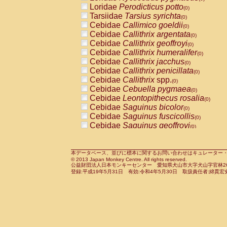
Pitheciidae
Callicebus cupreus
Loridae
Perodicticus potto
(0)
(0)
Pitheciidae
Callicebus donacophilus
Tarsiidae
Tarsius syrichta
(0
(0)
Pitheciidae
Callicebus moloch
Cebidae
Callimico goeldii
(0)
(0)
Pitheciidae
Callicebus torquatus
Cebidae
Callithrix argentata
(0)
(0)
Pitheciidae
Callicebus
spp.
Cebidae
Callithrix geoffroyi
(0)
(0)
Pitheciidae
Chiropotes satanas
Cebidae
Callithrix humeralifer
(0)
(0)
Pitheciidae
Pithecia monachus
Cebidae
Callithrix jacchus
(0)
(0)
Pitheciidae
Pithecia pithecia
Cebidae
Callithrix penicillata
(0)
(0)
Cercopithecidae
Cercocebus agilis
Cebidae
Callithrix
spp.
(0)
(0)
Cercopithecidae
Cercocebus galeritus
Cebidae
Cebuella pygmaea
(0)
Cercopithecidae
Cercocebus torquatu
Cebidae
Leontopithecus rosalia
(0)
Cercopithecidae
Cercocebus torquatus
Cebidae
Saguinus bicolor
(0)
Cercopithecidae
Cercocebus torquatu
Cebidae
Saguinus fuscicollis
(0)
Cercopithecidae
Cercocebus
hybrid
Cebidae
Saguinus geoffroyi
(0)
(0)
Cercopithecidae
Cercocebus
spp.
Cebidae
Saguinus imperator
(0)
(0)
Cercopithecidae
Lophocebus albigen
Cebidae
Saguinus labiatus
(0)
Cercopithecidae
Papio anubis
Cebidae
Saguinus leucopus
本データベース、並びに標本に関するお問い合わせはキュレーター・新宅勇太までお願い
(0)
(0)
© 2013 Japan Monkey Centre. All rights reserved.
Cercopithecidae
Papio cynocephalus
Cebidae
Saguinus midas
(
(0)
公益財団法人日本モンキーセンター 愛知県犬山市大字犬山字官林26番
Cercopithecidae
Papio hamadryas
Cebidae
Saguinus mystax
(0)
登録:平成19年5月31日 有効:令和4年5月30日 取扱責任者:綿貫宏
(0)
Cercopithecidae
Papio papio
Cebidae
Saguinus nigricollis
(0)
(1)
Cercopithecidae
Papio
spp.
Cebidae
Saguinus oedipus
(0)
(0)
Cercopithecidae
Mandrillus leucopha
Cebidae
Saguinus weddelli
(0)
Cercopithecidae
Mandrillus sphinx
Cebidae
Saguinus
spp.
(0)
(0)
Cercopithecidae
Theropithecus gelad
Cebidae
Aotus trivirgatus
(0)
Cercopithecidae
Macaca arctoides
Cebidae
Cebus albifrons
(0)
(0)