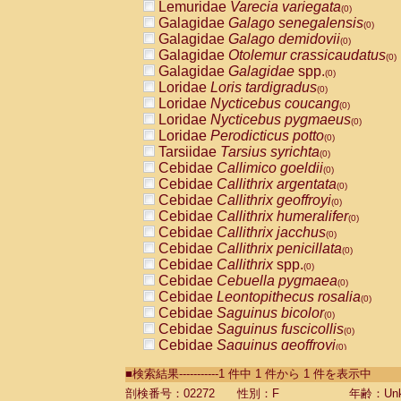
Lemuridae
Varecia variegata
(0)
Galagidae
Galago senegalensis
(0)
Galagidae
Galago demidovii
(0)
Galagidae
Otolemur crassicaudatus
(0)
Galagidae
Galagidae
spp.
(0)
Loridae
Loris tardigradus
(0)
Loridae
Nycticebus coucang
(0)
Loridae
Nycticebus pygmaeus
(0)
Loridae
Perodicticus potto
(0)
Tarsiidae
Tarsius syrichta
(0)
Cebidae
Callimico goeldii
(0)
Cebidae
Callithrix argentata
(0)
Cebidae
Callithrix geoffroyi
(0)
Cebidae
Callithrix humeralifer
(0)
Cebidae
Callithrix jacchus
(0)
Cebidae
Callithrix penicillata
(0)
Cebidae
Callithrix
spp.
(0)
Cebidae
Cebuella pygmaea
(0)
Cebidae
Leontopithecus rosalia
(0)
Cebidae
Saguinus bicolor
(0)
Cebidae
Saguinus fuscicollis
(0)
Cebidae
Saguinus geoffroyi
(0)
Cebidae
Saguinus imperator
(0)
■検索結果-----------1 件中 1 件から 1 件を表示中
Cebidae
Saguinus labiatus
(0)
Cebidae
Saguinus leucopus
剖検番号：02272
性別：F
年齢：Unk
(0)