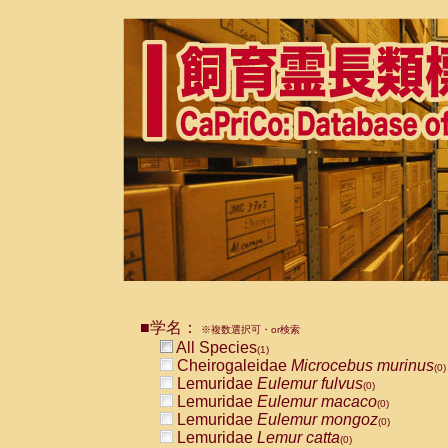
■学名：
※複数選択可・or検索
All Species
(1)
Cheirogaleidae
Microcebus murinus
(0)
Lemuridae
Eulemur fulvus
(0)
Lemuridae
Eulemur macaco
(0)
Lemuridae
Eulemur mongoz
(0)
Lemuridae
Lemur catta
(0)