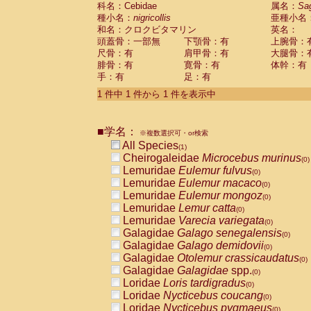
科名：Cebidae
Cebidae
Saguinus midas
属名：
Sa
(0)
種小名：
nigricollis
亜種小名
Cebidae
Saguinus mystax
(0)
和名：クロクビタマリン
英名：
Cebidae
Saguinus nigricollis
(1)
頭蓋骨：一部無
下顎骨：有
上腕骨：
Cebidae
Saguinus oedipus
(0)
尺骨：有
肩甲骨：有
大腿骨：
Cebidae
Saguinus weddelli
(0)
腓骨：有
寛骨：有
体幹：有
Cebidae
Saguinus
spp.
(0)
手：有
足：有
Cebidae
Aotus trivirgatus
(0)
Cebidae
Cebus albifrons
1 件中 1 件から 1 件を表示中
(0)
Cebidae
Cebus apella
(0)
Cebidae
Cebus capucinus
(0)
■学名：
Cebidae
Cebus nigrivittatus
※複数選択可・or検索
(0)
Cebidae
Cebus
spp.
All Species
(0)
(1)
Cebidae
Saimiri boliviensis
Cheirogaleidae
Microcebus murinus
(0)
(0)
Cebidae
Saimiri sciureus
Lemuridae
Eulemur fulvus
(0)
(0)
Atelidae
Alouatta caraya
Lemuridae
Eulemur macaco
(0)
(0)
Atelidae
Alouatta fusca
Lemuridae
Eulemur mongoz
(0)
(0)
Atelidae
Alouatta seniculus
Lemuridae
Lemur catta
(0)
(0)
Atelidae
Alouatta
spp.
Lemuridae
Varecia variegata
(0)
(0)
Atelidae
Ateles belzebuth
Galagidae
Galago senegalensis
(0)
(0)
Atelidae
Ateles geoffroyi
Galagidae
Galago demidovii
(0)
(0)
Atelidae
Ateles paniscus
Galagidae
Otolemur crassicaudatus
(0)
(0)
Atelidae
Ateles
spp.
Galagidae
Galagidae
spp.
(0)
(0)
Atelidae
Lagothrix lagothricha
Loridae
Loris tardigradus
(0)
(0)
Atelidae
Lagothrix lagothricha cana
Loridae
Nycticebus coucang
(0)
(0)
Pitheciidae
Cacajao calvus rubicundu
Loridae
Nycticebus pygmaeus
(0)