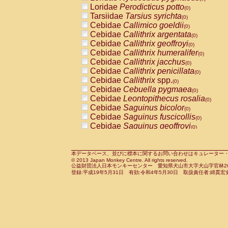
Pitheciidae
Callicebus cupreus
Loridae
Perodicticus potto
(0)
(0)
Pitheciidae
Callicebus donacophilus
Tarsiidae
Tarsius syrichta
(0
(0)
Pitheciidae
Callicebus moloch
Cebidae
Callimico goeldii
(0)
(0)
Pitheciidae
Callicebus torquatus
Cebidae
Callithrix argentata
(0)
(0)
Pitheciidae
Callicebus
spp.
Cebidae
Callithrix geoffroyi
(0)
(0)
Pitheciidae
Chiropotes satanas
Cebidae
Callithrix humeralifer
(0)
(0)
Pitheciidae
Pithecia monachus
Cebidae
Callithrix jacchus
(0)
(0)
Pitheciidae
Pithecia pithecia
Cebidae
Callithrix penicillata
(0)
(0)
Cercopithecidae
Cercocebus agilis
Cebidae
Callithrix
spp.
(0)
(0)
Cercopithecidae
Cercocebus galeritus
Cebidae
Cebuella pygmaea
(0)
Cercopithecidae
Cercocebus torquatu
Cebidae
Leontopithecus rosalia
(0)
Cercopithecidae
Cercocebus torquatus
Cebidae
Saguinus bicolor
(0)
Cercopithecidae
Cercocebus torquatu
Cebidae
Saguinus fuscicollis
(0)
Cercopithecidae
Cercocebus
hybrid
Cebidae
Saguinus geoffroyi
(0)
(0)
Cercopithecidae
Cercocebus
spp.
Cebidae
Saguinus imperator
(0)
(0)
Cercopithecidae
Lophocebus albigen
Cebidae
Saguinus labiatus
(0)
Cercopithecidae
Papio anubis
Cebidae
Saguinus leucopus
本データベース、並びに標本に関するお問い合わせはキュレーター・新宅勇太までお願い
(0)
(0)
© 2013 Japan Monkey Centre. All rights reserved.
Cercopithecidae
Papio cynocephalus
Cebidae
Saguinus midas
(
(0)
公益財団法人日本モンキーセンター 愛知県犬山市大字犬山字官林26番
Cercopithecidae
Papio hamadryas
Cebidae
Saguinus mystax
(0)
登録:平成19年5月31日 有効:令和4年5月30日 取扱責任者:綿貫宏
(0)
Cercopithecidae
Papio papio
Cebidae
Saguinus nigricollis
(0)
(1)
Cercopithecidae
Papio
spp.
Cebidae
Saguinus oedipus
(0)
(0)
Cercopithecidae
Mandrillus leucopha
Cebidae
Saguinus weddelli
(0)
Cercopithecidae
Mandrillus sphinx
Cebidae
Saguinus
spp.
(0)
(0)
Cercopithecidae
Theropithecus gelad
Cebidae
Aotus trivirgatus
(0)
Cercopithecidae
Macaca arctoides
Cebidae
Cebus albifrons
(0)
(0)