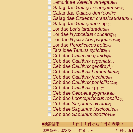
Lemuridae
Varecia variegata
(0)
Galagidae
Galago senegalensis
(0)
Galagidae
Galago demidovii
(0)
Galagidae
Otolemur crassicaudatus
(0)
Galagidae
Galagidae
spp.
(0)
Loridae
Loris tardigradus
(0)
Loridae
Nycticebus coucang
(0)
Loridae
Nycticebus pygmaeus
(0)
Loridae
Perodicticus potto
(0)
Tarsiidae
Tarsius syrichta
(0)
Cebidae
Callimico goeldii
(0)
Cebidae
Callithrix argentata
(0)
Cebidae
Callithrix geoffroyi
(0)
Cebidae
Callithrix humeralifer
(0)
Cebidae
Callithrix jacchus
(0)
Cebidae
Callithrix penicillata
(0)
Cebidae
Callithrix
spp.
(0)
Cebidae
Cebuella pygmaea
(0)
Cebidae
Leontopithecus rosalia
(0)
Cebidae
Saguinus bicolor
(0)
Cebidae
Saguinus fuscicollis
(0)
Cebidae
Saguinus geoffroyi
(0)
Cebidae
Saguinus imperator
(0)
■検索結果-----------1 件中 1 件から 1 件を表示中
Cebidae
Saguinus labiatus
(0)
Cebidae
Saguinus leucopus
剖検番号：02272
性別：F
年齢：Unk
(0)