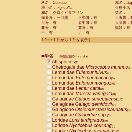
科名：Cebidae
Cebidae
Saguinus midas
属名：
Sa
(0)
種小名：
nigricollis
亜種小名
Cebidae
Saguinus mystax
(0)
和名：クロクビタマリン
英名：
Cebidae
Saguinus nigricollis
(1)
頭蓋骨：一部無
下顎骨：有
上腕骨：
Cebidae
Saguinus oedipus
(0)
尺骨：有
肩甲骨：有
大腿骨：
Cebidae
Saguinus weddelli
(0)
腓骨：有
寛骨：有
体幹：有
Cebidae
Saguinus
spp.
(0)
手：有
足：有
Cebidae
Aotus trivirgatus
(0)
Cebidae
Cebus albifrons
1 件中 1 件から 1 件を表示中
(0)
Cebidae
Cebus apella
(0)
Cebidae
Cebus capucinus
(0)
■学名：
Cebidae
Cebus nigrivittatus
※複数選択可・or検索
(0)
Cebidae
Cebus
spp.
All species
(0)
(1)
Cebidae
Saimiri boliviensis
Cheirogaleidae
Microcebus murinus
(0)
(0)
Cebidae
Saimiri sciureus
Lemuridae
Eulemur fulvus
(0)
(0)
Atelidae
Alouatta caraya
Lemuridae
Eulemur macaco
(0)
(0)
Atelidae
Alouatta fusca
Lemuridae
Eulemur mongoz
(0)
(0)
Atelidae
Alouatta seniculus
Lemuridae
Lemur catta
(0)
(0)
Atelidae
Alouatta
spp.
Lemuridae
Varecia variegata
(0)
(0)
Atelidae
Ateles belzebuth
Galagidae
Galago senegalensis
(0)
(0)
Atelidae
Ateles geoffroyi
Galagidae
Galago demidovii
(0)
(0)
Atelidae
Ateles paniscus
Galagidae
Otolemur crassicaudatus
(0)
(0)
Atelidae
Ateles
spp.
Galagidae
Galagidae
spp.
(0)
(0)
Atelidae
Lagothrix lagothricha
Loridae
Loris tardigradus
(0)
(0)
Atelidae
Lagothrix lagothricha cana
Loridae
Nycticebus coucang
(0)
(0)
Pitheciidae
Cacajao calvus rubicundu
Loridae
Nycticebus pygmaeus
(0)