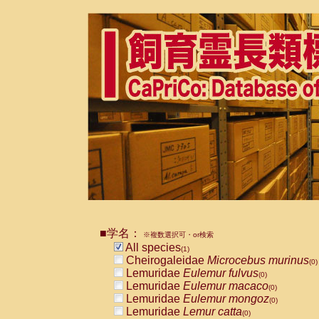
■学名：
※複数選択可・or検索
All species
(1)
Cheirogaleidae
Microcebus murinus
(0)
Lemuridae
Eulemur fulvus
(0)
Lemuridae
Eulemur macaco
(0)
Lemuridae
Eulemur mongoz
(0)
Lemuridae
Lemur catta
(0)