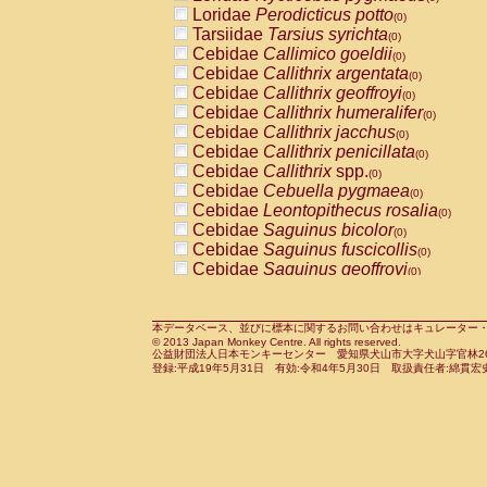
Pitheciidae
Callicebus cupreus
Loridae
Perodicticus potto
(0)
(0)
Pitheciidae
Callicebus donacophilus
Tarsiidae
Tarsius syrichta
(0
(0)
Pitheciidae
Callicebus moloch
Cebidae
Callimico goeldii
(0)
(0)
Pitheciidae
Callicebus torquatus
Cebidae
Callithrix argentata
(0)
(0)
Pitheciidae
Callicebus
spp.
Cebidae
Callithrix geoffroyi
(0)
(0)
Pitheciidae
Chiropotes satanas
Cebidae
Callithrix humeralifer
(0)
(0)
Pitheciidae
Pithecia monachus
Cebidae
Callithrix jacchus
(0)
(0)
Pitheciidae
Pithecia pithecia
Cebidae
Callithrix penicillata
(0)
(0)
Cercopithecidae
Cercocebus agilis
Cebidae
Callithrix
spp.
(0)
(0)
Cercopithecidae
Cercocebus galeritus
Cebidae
Cebuella pygmaea
(0)
Cercopithecidae
Cercocebus torquatu
Cebidae
Leontopithecus rosalia
(0)
Cercopithecidae
Cercocebus torquatus
Cebidae
Saguinus bicolor
(0)
Cercopithecidae
Cercocebus torquatu
Cebidae
Saguinus fuscicollis
(0)
Cercopithecidae
Cercocebus
hybrid
Cebidae
Saguinus geoffroyi
(0)
(0)
Cercopithecidae
Cercocebus
spp.
Cebidae
Saguinus imperator
(0)
(0)
Cercopithecidae
Lophocebus albigen
Cebidae
Saguinus labiatus
(0)
Cercopithecidae
Papio anubis
Cebidae
Saguinus leucopus
本データベース、並びに標本に関するお問い合わせはキュレーター・新宅勇太までお願い
(0)
(0)
© 2013 Japan Monkey Centre. All rights reserved.
Cercopithecidae
Papio cynocephalus
Cebidae
Saguinus midas
(
(0)
公益財団法人日本モンキーセンター 愛知県犬山市大字犬山字官林26番
Cercopithecidae
Papio hamadryas
Cebidae
Saguinus mystax
(0)
登録:平成19年5月31日 有効:令和4年5月30日 取扱責任者:綿貫宏
(0)
Cercopithecidae
Papio papio
Cebidae
Saguinus nigricollis
(0)
(1)
Cercopithecidae
Papio
spp.
Cebidae
Saguinus oedipus
(0)
(0)
Cercopithecidae
Mandrillus leucopha
Cebidae
Saguinus weddelli
(0)
Cercopithecidae
Mandrillus sphinx
Cebidae
Saguinus
spp.
(0)
(0)
Cercopithecidae
Theropithecus gelad
Cebidae
Aotus trivirgatus
(0)
Cercopithecidae
Macaca arctoides
Cebidae
Cebus albifrons
(0)
(0)