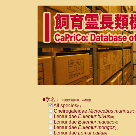
■学名：
※複数選択可・or検索
All species
(1)
Cheirogaleidae
Microcebus murinus
(0)
Lemuridae
Eulemur fulvus
(0)
Lemuridae
Eulemur macaco
(0)
Lemuridae
Eulemur mongoz
(0)
Lemuridae
Lemur catta
(0)