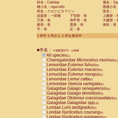
科名：Cebidae
Cebidae
Saguinus midas
属名：
Sa
(0)
種小名：
nigricollis
亜種小名
Cebidae
Saguinus mystax
(0)
和名：クロクビタマリン
英名：
Cebidae
Saguinus nigricollis
(1)
頭蓋骨：一部無
下顎骨：有
上腕骨：
Cebidae
Saguinus oedipus
(0)
尺骨：有
肩甲骨：有
大腿骨：
Cebidae
Saguinus weddelli
(0)
腓骨：有
寛骨：有
体幹：有
Cebidae
Saguinus
spp.
(0)
手：有
足：有
Cebidae
Aotus trivirgatus
(0)
Cebidae
Cebus albifrons
1 件中 1 件から 1 件を表示中
(0)
Cebidae
Cebus apella
(0)
Cebidae
Cebus capucinus
(0)
■学名：
Cebidae
Cebus nigrivittatus
※複数選択可・or検索
(0)
Cebidae
Cebus
spp.
All species
(0)
(1)
Cebidae
Saimiri boliviensis
Cheirogaleidae
Microcebus murinus
(0)
(0)
Cebidae
Saimiri sciureus
Lemuridae
Eulemur fulvus
(0)
(0)
Atelidae
Alouatta caraya
Lemuridae
Eulemur macaco
(0)
(0)
Atelidae
Alouatta fusca
Lemuridae
Eulemur mongoz
(0)
(0)
Atelidae
Alouatta seniculus
Lemuridae
Lemur catta
(0)
(0)
Atelidae
Alouatta
spp.
Lemuridae
Varecia variegata
(0)
(0)
Atelidae
Ateles belzebuth
Galagidae
Galago senegalensis
(0)
(0)
Atelidae
Ateles geoffroyi
Galagidae
Galago demidovii
(0)
(0)
Atelidae
Ateles paniscus
Galagidae
Otolemur crassicaudatus
(0)
(0)
Atelidae
Ateles
spp.
Galagidae
Galagidae
spp.
(0)
(0)
Atelidae
Lagothrix lagothricha
Loridae
Loris tardigradus
(0)
(0)
Atelidae
Lagothrix lagothricha cana
Loridae
Nycticebus coucang
(0)
(0)
Pitheciidae
Cacajao calvus rubicundu
Loridae
Nycticebus pygmaeus
(0)