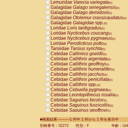
Lemuridae
Varecia variegata
(0)
Galagidae
Galago senegalensis
(0)
Galagidae
Galago demidovii
(0)
Galagidae
Otolemur crassicaudatus
(0)
Galagidae
Galagidae
spp.
(0)
Loridae
Loris tardigradus
(0)
Loridae
Nycticebus coucang
(0)
Loridae
Nycticebus pygmaeus
(0)
Loridae
Perodicticus potto
(0)
Tarsiidae
Tarsius syrichta
(0)
Cebidae
Callimico goeldii
(0)
Cebidae
Callithrix argentata
(0)
Cebidae
Callithrix geoffroyi
(0)
Cebidae
Callithrix humeralifer
(0)
Cebidae
Callithrix jacchus
(0)
Cebidae
Callithrix penicillata
(0)
Cebidae
Callithrix
spp.
(0)
Cebidae
Cebuella pygmaea
(0)
Cebidae
Leontopithecus rosalia
(0)
Cebidae
Saguinus bicolor
(0)
Cebidae
Saguinus fuscicollis
(0)
Cebidae
Saguinus geoffroyi
(0)
Cebidae
Saguinus imperator
(0)
■検索結果-----------1 件中 1 件から 1 件を表示中
Cebidae
Saguinus labiatus
(0)
Cebidae
Saguinus leucopus
剖検番号：02272
性別：F
年齢：Unk
(0)