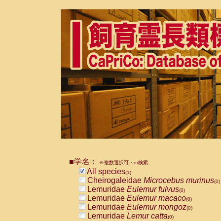
■学名：
※複数選択可・or検索
All species
(1)
Cheirogaleidae
Microcebus murinus
(0)
Lemuridae
Eulemur fulvus
(0)
Lemuridae
Eulemur macaco
(0)
Lemuridae
Eulemur mongoz
(0)
Lemuridae
Lemur catta
(0)