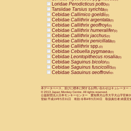
Pitheciidae
Callicebus cupreus
Loridae
Perodicticus potto
(0)
(0)
Pitheciidae
Callicebus donacophilus
Tarsiidae
Tarsius syrichta
(0
(0)
Pitheciidae
Callicebus moloch
Cebidae
Callimico goeldii
(0)
(0)
Pitheciidae
Callicebus torquatus
Cebidae
Callithrix argentata
(0)
(0)
Pitheciidae
Callicebus
spp.
Cebidae
Callithrix geoffroyi
(0)
(0)
Pitheciidae
Chiropotes satanas
Cebidae
Callithrix humeralifer
(0)
(0)
Pitheciidae
Pithecia monachus
Cebidae
Callithrix jacchus
(0)
(0)
Pitheciidae
Pithecia pithecia
Cebidae
Callithrix penicillata
(0)
(0)
Cercopithecidae
Cercocebus agilis
Cebidae
Callithrix
spp.
(0)
(0)
Cercopithecidae
Cercocebus galeritus
Cebidae
Cebuella pygmaea
(0)
Cercopithecidae
Cercocebus torquatu
Cebidae
Leontopithecus rosalia
(0)
Cercopithecidae
Cercocebus torquatus
Cebidae
Saguinus bicolor
(0)
Cercopithecidae
Cercocebus torquatu
Cebidae
Saguinus fuscicollis
(0)
Cercopithecidae
Cercocebus
hybrid
Cebidae
Saguinus geoffroyi
(0)
(0)
Cercopithecidae
Cercocebus
spp.
Cebidae
Saguinus imperator
(0)
(0)
Cercopithecidae
Lophocebus albigen
Cebidae
Saguinus labiatus
(0)
Cercopithecidae
Papio anubis
Cebidae
Saguinus leucopus
本データベース、並びに標本に関するお問い合わせはキュレーター・新宅勇太までお願い
(0)
(0)
© 2013 Japan Monkey Centre. All rights reserved.
Cercopithecidae
Papio cynocephalus
Cebidae
Saguinus midas
(
(0)
公益財団法人日本モンキーセンター 愛知県犬山市大字犬山字官林26番
Cercopithecidae
Papio hamadryas
Cebidae
Saguinus mystax
(0)
登録:平成19年5月31日 有効:令和4年5月30日 取扱責任者:綿貫宏
(0)
Cercopithecidae
Papio papio
Cebidae
Saguinus nigricollis
(0)
(1)
Cercopithecidae
Papio
spp.
Cebidae
Saguinus oedipus
(0)
(0)
Cercopithecidae
Mandrillus leucopha
Cebidae
Saguinus weddelli
(0)
Cercopithecidae
Mandrillus sphinx
Cebidae
Saguinus
spp.
(0)
(0)
Cercopithecidae
Theropithecus gelad
Cebidae
Aotus trivirgatus
(0)
Cercopithecidae
Macaca arctoides
Cebidae
Cebus albifrons
(0)
(0)