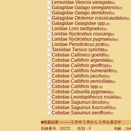
Lemuridae
Varecia variegata
(0)
Galagidae
Galago senegalensis
(0)
Galagidae
Galago demidovii
(0)
Galagidae
Otolemur crassicaudatus
(0)
Galagidae
Galagidae
spp.
(0)
Loridae
Loris tardigradus
(0)
Loridae
Nycticebus coucang
(0)
Loridae
Nycticebus pygmaeus
(0)
Loridae
Perodicticus potto
(0)
Tarsiidae
Tarsius syrichta
(0)
Cebidae
Callimico goeldii
(0)
Cebidae
Callithrix argentata
(0)
Cebidae
Callithrix geoffroyi
(0)
Cebidae
Callithrix humeralifer
(0)
Cebidae
Callithrix jacchus
(0)
Cebidae
Callithrix penicillata
(0)
Cebidae
Callithrix
spp.
(0)
Cebidae
Cebuella pygmaea
(0)
Cebidae
Leontopithecus rosalia
(0)
Cebidae
Saguinus bicolor
(0)
Cebidae
Saguinus fuscicollis
(0)
Cebidae
Saguinus geoffroyi
(0)
Cebidae
Saguinus imperator
(0)
■検索結果-----------1 件中 1 件から 1 件を表示中
Cebidae
Saguinus labiatus
(0)
Cebidae
Saguinus leucopus
剖検番号：02272
性別：F
年齢：Unk
(0)