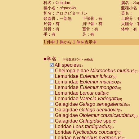
科名：Cebidae
Cebidae
Saguinus midas
属名：
Sa
(0)
種小名：
nigricollis
亜種小名
Cebidae
Saguinus mystax
(0)
和名：クロクビタマリン
英名：
Cebidae
Saguinus nigricollis
(1)
頭蓋骨：一部無
下顎骨：有
上腕骨：
Cebidae
Saguinus oedipus
(0)
尺骨：有
肩甲骨：有
大腿骨：
Cebidae
Saguinus weddelli
(0)
腓骨：有
寛骨：有
体幹：有
Cebidae
Saguinus
spp.
(0)
手：有
足：有
Cebidae
Aotus trivirgatus
(0)
Cebidae
Cebus albifrons
1 件中 1 件から 1 件を表示中
(0)
Cebidae
Cebus apella
(0)
Cebidae
Cebus capucinus
(0)
■学名：
Cebidae
Cebus nigrivittatus
※複数選択可・or検索
(0)
Cebidae
Cebus
spp.
All species
(0)
(1)
Cebidae
Saimiri boliviensis
Cheirogaleidae
Microcebus murinus
(0)
(0)
Cebidae
Saimiri sciureus
Lemuridae
Eulemur fulvus
(0)
(0)
Atelidae
Alouatta caraya
Lemuridae
Eulemur macaco
(0)
(0)
Atelidae
Alouatta fusca
Lemuridae
Eulemur mongoz
(0)
(0)
Atelidae
Alouatta seniculus
Lemuridae
Lemur catta
(0)
(0)
Atelidae
Alouatta
spp.
Lemuridae
Varecia variegata
(0)
(0)
Atelidae
Ateles belzebuth
Galagidae
Galago senegalensis
(0)
(0)
Atelidae
Ateles geoffroyi
Galagidae
Galago demidovii
(0)
(0)
Atelidae
Ateles paniscus
Galagidae
Otolemur crassicaudatus
(0)
(0)
Atelidae
Ateles
spp.
Galagidae
Galagidae
spp.
(0)
(0)
Atelidae
Lagothrix lagothricha
Loridae
Loris tardigradus
(0)
(0)
Atelidae
Lagothrix lagothricha cana
Loridae
Nycticebus coucang
(0)
(0)
Pitheciidae
Cacajao calvus rubicundu
Loridae
Nycticebus pygmaeus
(0)