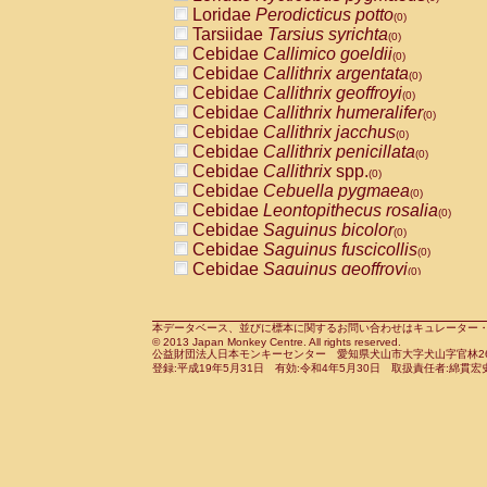
Pitheciidae
Callicebus cupreus
Loridae
Perodicticus potto
(0)
(0)
Pitheciidae
Callicebus donacophilus
Tarsiidae
Tarsius syrichta
(0
(0)
Pitheciidae
Callicebus moloch
Cebidae
Callimico goeldii
(0)
(0)
Pitheciidae
Callicebus torquatus
Cebidae
Callithrix argentata
(0)
(0)
Pitheciidae
Callicebus
spp.
Cebidae
Callithrix geoffroyi
(0)
(0)
Pitheciidae
Chiropotes satanas
Cebidae
Callithrix humeralifer
(0)
(0)
Pitheciidae
Pithecia monachus
Cebidae
Callithrix jacchus
(0)
(0)
Pitheciidae
Pithecia pithecia
Cebidae
Callithrix penicillata
(0)
(0)
Cercopithecidae
Cercocebus agilis
Cebidae
Callithrix
spp.
(0)
(0)
Cercopithecidae
Cercocebus galeritus
Cebidae
Cebuella pygmaea
(0)
Cercopithecidae
Cercocebus torquatu
Cebidae
Leontopithecus rosalia
(0)
Cercopithecidae
Cercocebus torquatus
Cebidae
Saguinus bicolor
(0)
Cercopithecidae
Cercocebus torquatu
Cebidae
Saguinus fuscicollis
(0)
Cercopithecidae
Cercocebus
hybrid
Cebidae
Saguinus geoffroyi
(0)
(0)
Cercopithecidae
Cercocebus
spp.
Cebidae
Saguinus imperator
(0)
(0)
Cercopithecidae
Lophocebus albigen
Cebidae
Saguinus labiatus
(0)
Cercopithecidae
Papio anubis
Cebidae
Saguinus leucopus
本データベース、並びに標本に関するお問い合わせはキュレーター・新宅勇太までお願い
(0)
(0)
© 2013 Japan Monkey Centre. All rights reserved.
Cercopithecidae
Papio cynocephalus
Cebidae
Saguinus midas
(
(0)
公益財団法人日本モンキーセンター 愛知県犬山市大字犬山字官林26番
Cercopithecidae
Papio hamadryas
Cebidae
Saguinus mystax
(0)
登録:平成19年5月31日 有効:令和4年5月30日 取扱責任者:綿貫宏
(0)
Cercopithecidae
Papio papio
Cebidae
Saguinus nigricollis
(0)
(1)
Cercopithecidae
Papio
spp.
Cebidae
Saguinus oedipus
(0)
(0)
Cercopithecidae
Mandrillus leucopha
Cebidae
Saguinus weddelli
(0)
Cercopithecidae
Mandrillus sphinx
Cebidae
Saguinus
spp.
(0)
(0)
Cercopithecidae
Theropithecus gelad
Cebidae
Aotus trivirgatus
(0)
Cercopithecidae
Macaca arctoides
Cebidae
Cebus albifrons
(0)
(0)