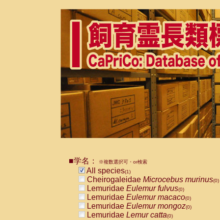
■学名：
※複数選択可・or検索
All species
(1)
Cheirogaleidae
Microcebus murinus
(0)
Lemuridae
Eulemur fulvus
(0)
Lemuridae
Eulemur macaco
(0)
Lemuridae
Eulemur mongoz
(0)
Lemuridae
Lemur catta
(0)