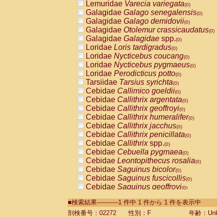
Lemuridae
Varecia variegata
(0)
Galagidae
Galago senegalensis
(0)
Galagidae
Galago demidovii
(0)
Galagidae
Otolemur crassicaudatus
(0)
Galagidae
Galagidae
spp.
(0)
Loridae
Loris tardigradus
(0)
Loridae
Nycticebus coucang
(0)
Loridae
Nycticebus pygmaeus
(0)
Loridae
Perodicticus potto
(0)
Tarsiidae
Tarsius syrichta
(0)
Cebidae
Callimico goeldii
(0)
Cebidae
Callithrix argentata
(0)
Cebidae
Callithrix geoffroyi
(0)
Cebidae
Callithrix humeralifer
(0)
Cebidae
Callithrix jacchus
(0)
Cebidae
Callithrix penicillata
(0)
Cebidae
Callithrix
spp.
(0)
Cebidae
Cebuella pygmaea
(0)
Cebidae
Leontopithecus rosalia
(0)
Cebidae
Saguinus bicolor
(0)
Cebidae
Saguinus fuscicollis
(0)
Cebidae
Saguinus geoffroyi
(0)
Cebidae
Saguinus imperator
(0)
■検索結果-----------1 件中 1 件から 1 件を表示中
Cebidae
Saguinus labiatus
(0)
Cebidae
Saguinus leucopus
剖検番号：02272
性別：F
年齢：Unk
(0)