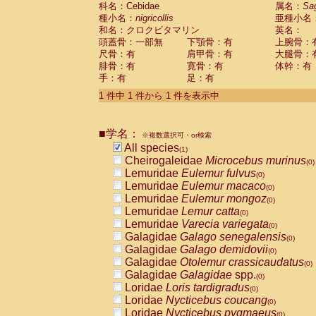
科名：Cebidae
Cebidae
Saguinus midas
属名：
Sa
(0)
種小名：
nigricollis
亜種小名
Cebidae
Saguinus mystax
(0)
和名：クロクビタマリン
英名：
Cebidae
Saguinus nigricollis
(1)
頭蓋骨：一部無
下顎骨：有
上腕骨：
Cebidae
Saguinus oedipus
(0)
尺骨：有
肩甲骨：有
大腿骨：
Cebidae
Saguinus weddelli
(0)
腓骨：有
寛骨：有
体幹：有
Cebidae
Saguinus
spp.
(0)
手：有
足：有
Cebidae
Aotus trivirgatus
(0)
Cebidae
Cebus albifrons
1 件中 1 件から 1 件を表示中
(0)
Cebidae
Cebus apella
(0)
Cebidae
Cebus capucinus
(0)
■学名：
Cebidae
Cebus nigrivittatus
※複数選択可・or検索
(0)
Cebidae
Cebus
spp.
All species
(0)
(1)
Cebidae
Saimiri boliviensis
Cheirogaleidae
Microcebus murinus
(0)
(0)
Cebidae
Saimiri sciureus
Lemuridae
Eulemur fulvus
(0)
(0)
Atelidae
Alouatta caraya
Lemuridae
Eulemur macaco
(0)
(0)
Atelidae
Alouatta fusca
Lemuridae
Eulemur mongoz
(0)
(0)
Atelidae
Alouatta seniculus
Lemuridae
Lemur catta
(0)
(0)
Atelidae
Alouatta
spp.
Lemuridae
Varecia variegata
(0)
(0)
Atelidae
Ateles belzebuth
Galagidae
Galago senegalensis
(0)
(0)
Atelidae
Ateles geoffroyi
Galagidae
Galago demidovii
(0)
(0)
Atelidae
Ateles paniscus
Galagidae
Otolemur crassicaudatus
(0)
(0)
Atelidae
Ateles
spp.
Galagidae
Galagidae
spp.
(0)
(0)
Atelidae
Lagothrix lagothricha
Loridae
Loris tardigradus
(0)
(0)
Atelidae
Lagothrix lagothricha cana
Loridae
Nycticebus coucang
(0)
(0)
Pitheciidae
Cacajao calvus rubicundu
Loridae
Nycticebus pygmaeus
(0)