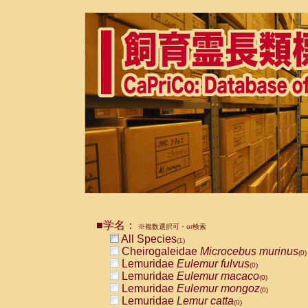
■学名：
※複数選択可・or検索
All Species
(1)
Cheirogaleidae
Microcebus murinus
(0)
Lemuridae
Eulemur fulvus
(0)
Lemuridae
Eulemur macaco
(0)
Lemuridae
Eulemur mongoz
(0)
Lemuridae
Lemur catta
(0)