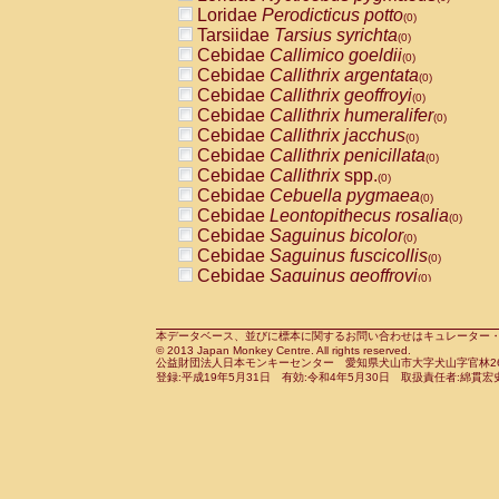
Pitheciidae
Callicebus cupreus
Loridae
Perodicticus potto
(0)
(0)
Pitheciidae
Callicebus donacophilus
Tarsiidae
Tarsius syrichta
(0
(0)
Pitheciidae
Callicebus moloch
Cebidae
Callimico goeldii
(0)
(0)
Pitheciidae
Callicebus torquatus
Cebidae
Callithrix argentata
(0)
(0)
Pitheciidae
Callicebus
spp.
Cebidae
Callithrix geoffroyi
(0)
(0)
Pitheciidae
Chiropotes satanas
Cebidae
Callithrix humeralifer
(0)
(0)
Pitheciidae
Pithecia monachus
Cebidae
Callithrix jacchus
(0)
(0)
Pitheciidae
Pithecia pithecia
Cebidae
Callithrix penicillata
(0)
(0)
Cercopithecidae
Cercocebus agilis
Cebidae
Callithrix
spp.
(0)
(0)
Cercopithecidae
Cercocebus galeritus
Cebidae
Cebuella pygmaea
(0)
Cercopithecidae
Cercocebus torquatu
Cebidae
Leontopithecus rosalia
(0)
Cercopithecidae
Cercocebus torquatus
Cebidae
Saguinus bicolor
(0)
Cercopithecidae
Cercocebus torquatu
Cebidae
Saguinus fuscicollis
(0)
Cercopithecidae
Cercocebus
hybrid
Cebidae
Saguinus geoffroyi
(0)
(0)
Cercopithecidae
Cercocebus
spp.
Cebidae
Saguinus imperator
(0)
(0)
Cercopithecidae
Lophocebus albigen
Cebidae
Saguinus labiatus
(0)
Cercopithecidae
Papio anubis
Cebidae
Saguinus leucopus
本データベース、並びに標本に関するお問い合わせはキュレーター・新宅勇太までお願い
(0)
(0)
© 2013 Japan Monkey Centre. All rights reserved.
Cercopithecidae
Papio cynocephalus
Cebidae
Saguinus midas
(
(0)
公益財団法人日本モンキーセンター 愛知県犬山市大字犬山字官林26番
Cercopithecidae
Papio hamadryas
Cebidae
Saguinus mystax
(0)
登録:平成19年5月31日 有効:令和4年5月30日 取扱責任者:綿貫宏
(0)
Cercopithecidae
Papio papio
Cebidae
Saguinus nigricollis
(0)
(1)
Cercopithecidae
Papio
spp.
Cebidae
Saguinus oedipus
(0)
(0)
Cercopithecidae
Mandrillus leucopha
Cebidae
Saguinus weddelli
(0)
Cercopithecidae
Mandrillus sphinx
Cebidae
Saguinus
spp.
(0)
(0)
Cercopithecidae
Theropithecus gelad
Cebidae
Aotus trivirgatus
(0)
Cercopithecidae
Macaca arctoides
Cebidae
Cebus albifrons
(0)
(0)