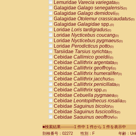
Lemuridae
Varecia variegata
(0)
Galagidae
Galago senegalensis
(0)
Galagidae
Galago demidovii
(0)
Galagidae
Otolemur crassicaudatus
(0)
Galagidae
Galagidae
spp.
(0)
Loridae
Loris tardigradus
(0)
Loridae
Nycticebus coucang
(0)
Loridae
Nycticebus pygmaeus
(0)
Loridae
Perodicticus potto
(0)
Tarsiidae
Tarsius syrichta
(0)
Cebidae
Callimico goeldii
(0)
Cebidae
Callithrix argentata
(0)
Cebidae
Callithrix geoffroyi
(0)
Cebidae
Callithrix humeralifer
(0)
Cebidae
Callithrix jacchus
(0)
Cebidae
Callithrix penicillata
(0)
Cebidae
Callithrix
spp.
(0)
Cebidae
Cebuella pygmaea
(0)
Cebidae
Leontopithecus rosalia
(0)
Cebidae
Saguinus bicolor
(0)
Cebidae
Saguinus fuscicollis
(0)
Cebidae
Saguinus geoffroyi
(0)
Cebidae
Saguinus imperator
(0)
■検索結果-----------1 件中 1 件から 1 件を表示中
Cebidae
Saguinus labiatus
(0)
Cebidae
Saguinus leucopus
剖検番号：02272
性別：F
年齢：Unk
(0)