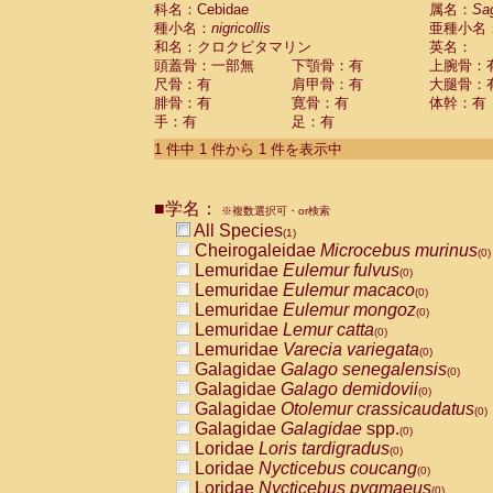
科名：Cebidae
Cebidae
Saguinus midas
属名：
Sa
(0)
種小名：
nigricollis
亜種小名
Cebidae
Saguinus mystax
(0)
和名：クロクビタマリン
英名：
Cebidae
Saguinus nigricollis
(1)
頭蓋骨：一部無
下顎骨：有
上腕骨：
Cebidae
Saguinus oedipus
(0)
尺骨：有
肩甲骨：有
大腿骨：
Cebidae
Saguinus weddelli
(0)
腓骨：有
寛骨：有
体幹：有
Cebidae
Saguinus
spp.
(0)
手：有
足：有
Cebidae
Aotus trivirgatus
(0)
Cebidae
Cebus albifrons
1 件中 1 件から 1 件を表示中
(0)
Cebidae
Cebus apella
(0)
Cebidae
Cebus capucinus
(0)
■学名：
Cebidae
Cebus nigrivittatus
※複数選択可・or検索
(0)
Cebidae
Cebus
spp.
All Species
(0)
(1)
Cebidae
Saimiri boliviensis
Cheirogaleidae
Microcebus murinus
(0)
(0)
Cebidae
Saimiri sciureus
Lemuridae
Eulemur fulvus
(0)
(0)
Atelidae
Alouatta caraya
Lemuridae
Eulemur macaco
(0)
(0)
Atelidae
Alouatta fusca
Lemuridae
Eulemur mongoz
(0)
(0)
Atelidae
Alouatta seniculus
Lemuridae
Lemur catta
(0)
(0)
Atelidae
Alouatta
spp.
Lemuridae
Varecia variegata
(0)
(0)
Atelidae
Ateles belzebuth
Galagidae
Galago senegalensis
(0)
(0)
Atelidae
Ateles geoffroyi
Galagidae
Galago demidovii
(0)
(0)
Atelidae
Ateles paniscus
Galagidae
Otolemur crassicaudatus
(0)
(0)
Atelidae
Ateles
spp.
Galagidae
Galagidae
spp.
(0)
(0)
Atelidae
Lagothrix lagothricha
Loridae
Loris tardigradus
(0)
(0)
Atelidae
Lagothrix lagothricha cana
Loridae
Nycticebus coucang
(0)
(0)
Pitheciidae
Cacajao calvus rubicundu
Loridae
Nycticebus pygmaeus
(0)