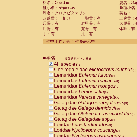
科名：Cebidae
Cebidae
Saguinus midas
属名：
Sa
(0)
種小名：
nigricollis
亜種小名
Cebidae
Saguinus mystax
(0)
和名：クロクビタマリン
英名：
Cebidae
Saguinus nigricollis
(1)
頭蓋骨：一部無
下顎骨：有
上腕骨：
Cebidae
Saguinus oedipus
(0)
尺骨：有
肩甲骨：有
大腿骨：
Cebidae
Saguinus weddelli
(0)
腓骨：有
寛骨：有
体幹：有
Cebidae
Saguinus
spp.
(0)
手：有
足：有
Cebidae
Aotus trivirgatus
(0)
Cebidae
Cebus albifrons
1 件中 1 件から 1 件を表示中
(0)
Cebidae
Cebus apella
(0)
Cebidae
Cebus capucinus
(0)
■学名：
Cebidae
Cebus nigrivittatus
※複数選択可・or検索
(0)
Cebidae
Cebus
spp.
All species
(0)
(1)
Cebidae
Saimiri boliviensis
Cheirogaleidae
Microcebus murinus
(0)
(0)
Cebidae
Saimiri sciureus
Lemuridae
Eulemur fulvus
(0)
(0)
Atelidae
Alouatta caraya
Lemuridae
Eulemur macaco
(0)
(0)
Atelidae
Alouatta fusca
Lemuridae
Eulemur mongoz
(0)
(0)
Atelidae
Alouatta seniculus
Lemuridae
Lemur catta
(0)
(0)
Atelidae
Alouatta
spp.
Lemuridae
Varecia variegata
(0)
(0)
Atelidae
Ateles belzebuth
Galagidae
Galago senegalensis
(0)
(0)
Atelidae
Ateles geoffroyi
Galagidae
Galago demidovii
(0)
(0)
Atelidae
Ateles paniscus
Galagidae
Otolemur crassicaudatus
(0)
(0)
Atelidae
Ateles
spp.
Galagidae
Galagidae
spp.
(0)
(0)
Atelidae
Lagothrix lagothricha
Loridae
Loris tardigradus
(0)
(0)
Atelidae
Lagothrix lagothricha cana
Loridae
Nycticebus coucang
(0)
(0)
Pitheciidae
Cacajao calvus rubicundu
Loridae
Nycticebus pygmaeus
(0)