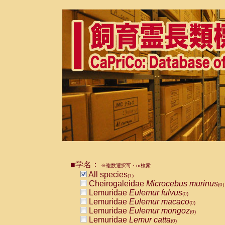
■学名：
※複数選択可・or検索
All species
(1)
Cheirogaleidae
Microcebus murinus
(0)
Lemuridae
Eulemur fulvus
(0)
Lemuridae
Eulemur macaco
(0)
Lemuridae
Eulemur mongoz
(0)
Lemuridae
Lemur catta
(0)