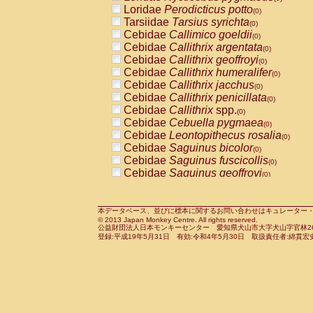
Pitheciidae
Callicebus cupreus
Loridae
Perodicticus potto
(0)
(0)
Pitheciidae
Callicebus donacophilus
Tarsiidae
Tarsius syrichta
(0
(0)
Pitheciidae
Callicebus moloch
Cebidae
Callimico goeldii
(0)
(0)
Pitheciidae
Callicebus torquatus
Cebidae
Callithrix argentata
(0)
(0)
Pitheciidae
Callicebus
spp.
Cebidae
Callithrix geoffroyi
(0)
(0)
Pitheciidae
Chiropotes satanas
Cebidae
Callithrix humeralifer
(0)
(0)
Pitheciidae
Pithecia monachus
Cebidae
Callithrix jacchus
(0)
(0)
Pitheciidae
Pithecia pithecia
Cebidae
Callithrix penicillata
(0)
(0)
Cercopithecidae
Cercocebus agilis
Cebidae
Callithrix
spp.
(0)
(0)
Cercopithecidae
Cercocebus galeritus
Cebidae
Cebuella pygmaea
(0)
Cercopithecidae
Cercocebus torquatu
Cebidae
Leontopithecus rosalia
(0)
Cercopithecidae
Cercocebus torquatus
Cebidae
Saguinus bicolor
(0)
Cercopithecidae
Cercocebus torquatu
Cebidae
Saguinus fuscicollis
(0)
Cercopithecidae
Cercocebus
hybrid
Cebidae
Saguinus geoffroyi
(0)
(0)
Cercopithecidae
Cercocebus
spp.
Cebidae
Saguinus imperator
(0)
(0)
Cercopithecidae
Lophocebus albigen
Cebidae
Saguinus labiatus
(0)
Cercopithecidae
Papio anubis
Cebidae
Saguinus leucopus
本データベース、並びに標本に関するお問い合わせはキュレーター・新宅勇太までお願い
(0)
(0)
© 2013 Japan Monkey Centre. All rights reserved.
Cercopithecidae
Papio cynocephalus
Cebidae
Saguinus midas
(
(0)
公益財団法人日本モンキーセンター 愛知県犬山市大字犬山字官林26番
Cercopithecidae
Papio hamadryas
Cebidae
Saguinus mystax
(0)
登録:平成19年5月31日 有効:令和4年5月30日 取扱責任者:綿貫宏
(0)
Cercopithecidae
Papio papio
Cebidae
Saguinus nigricollis
(0)
(1)
Cercopithecidae
Papio
spp.
Cebidae
Saguinus oedipus
(0)
(0)
Cercopithecidae
Mandrillus leucopha
Cebidae
Saguinus weddelli
(0)
Cercopithecidae
Mandrillus sphinx
Cebidae
Saguinus
spp.
(0)
(0)
Cercopithecidae
Theropithecus gelad
Cebidae
Aotus trivirgatus
(0)
Cercopithecidae
Macaca arctoides
Cebidae
Cebus albifrons
(0)
(0)