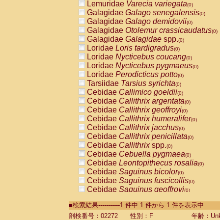
Lemuridae
Varecia variegata
(0)
Galagidae
Galago senegalensis
(0)
Galagidae
Galago demidovii
(0)
Galagidae
Otolemur crassicaudatus
(0)
Galagidae
Galagidae
spp.
(0)
Loridae
Loris tardigradus
(0)
Loridae
Nycticebus coucang
(0)
Loridae
Nycticebus pygmaeus
(0)
Loridae
Perodicticus potto
(0)
Tarsiidae
Tarsius syrichta
(0)
Cebidae
Callimico goeldii
(0)
Cebidae
Callithrix argentata
(0)
Cebidae
Callithrix geoffroyi
(0)
Cebidae
Callithrix humeralifer
(0)
Cebidae
Callithrix jacchus
(0)
Cebidae
Callithrix penicillata
(0)
Cebidae
Callithrix
spp.
(0)
Cebidae
Cebuella pygmaea
(0)
Cebidae
Leontopithecus rosalia
(0)
Cebidae
Saguinus bicolor
(0)
Cebidae
Saguinus fuscicollis
(0)
Cebidae
Saguinus geoffroyi
(0)
Cebidae
Saguinus imperator
(0)
■検索結果-----------1 件中 1 件から 1 件を表示中
Cebidae
Saguinus labiatus
(0)
Cebidae
Saguinus leucopus
剖検番号：02272
性別：F
年齢：Unk
(0)