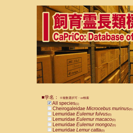
■学名：
※複数選択可・or検索
All species
(1)
Cheirogaleidae
Microcebus murinus
(0)
Lemuridae
Eulemur fulvus
(0)
Lemuridae
Eulemur macaco
(0)
Lemuridae
Eulemur mongoz
(0)
Lemuridae
Lemur catta
(0)