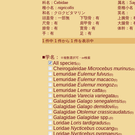
科名：Cebidae
Cebidae
Saguinus midas
属名：
Sa
(0)
種小名：
nigricollis
亜種小名
Cebidae
Saguinus mystax
(0)
和名：クロクビタマリン
英名：
Cebidae
Saguinus nigricollis
(1)
頭蓋骨：一部無
下顎骨：有
上腕骨：
Cebidae
Saguinus oedipus
(0)
尺骨：有
肩甲骨：有
大腿骨：
Cebidae
Saguinus weddelli
(0)
腓骨：有
寛骨：有
体幹：有
Cebidae
Saguinus
spp.
(0)
手：有
足：有
Cebidae
Aotus trivirgatus
(0)
Cebidae
Cebus albifrons
1 件中 1 件から 1 件を表示中
(0)
Cebidae
Cebus apella
(0)
Cebidae
Cebus capucinus
(0)
■学名：
Cebidae
Cebus nigrivittatus
※複数選択可・or検索
(0)
Cebidae
Cebus
spp.
All species
(0)
(1)
Cebidae
Saimiri boliviensis
Cheirogaleidae
Microcebus murinus
(0)
(0)
Cebidae
Saimiri sciureus
Lemuridae
Eulemur fulvus
(0)
(0)
Atelidae
Alouatta caraya
Lemuridae
Eulemur macaco
(0)
(0)
Atelidae
Alouatta fusca
Lemuridae
Eulemur mongoz
(0)
(0)
Atelidae
Alouatta seniculus
Lemuridae
Lemur catta
(0)
(0)
Atelidae
Alouatta
spp.
Lemuridae
Varecia variegata
(0)
(0)
Atelidae
Ateles belzebuth
Galagidae
Galago senegalensis
(0)
(0)
Atelidae
Ateles geoffroyi
Galagidae
Galago demidovii
(0)
(0)
Atelidae
Ateles paniscus
Galagidae
Otolemur crassicaudatus
(0)
(0)
Atelidae
Ateles
spp.
Galagidae
Galagidae
spp.
(0)
(0)
Atelidae
Lagothrix lagothricha
Loridae
Loris tardigradus
(0)
(0)
Atelidae
Lagothrix lagothricha cana
Loridae
Nycticebus coucang
(0)
(0)
Pitheciidae
Cacajao calvus rubicundu
Loridae
Nycticebus pygmaeus
(0)