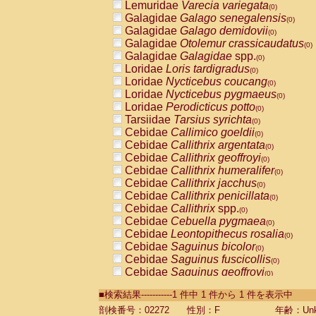
Lemuridae
Varecia variegata
(0)
Galagidae
Galago senegalensis
(0)
Galagidae
Galago demidovii
(0)
Galagidae
Otolemur crassicaudatus
(0)
Galagidae
Galagidae
spp.
(0)
Loridae
Loris tardigradus
(0)
Loridae
Nycticebus coucang
(0)
Loridae
Nycticebus pygmaeus
(0)
Loridae
Perodicticus potto
(0)
Tarsiidae
Tarsius syrichta
(0)
Cebidae
Callimico goeldii
(0)
Cebidae
Callithrix argentata
(0)
Cebidae
Callithrix geoffroyi
(0)
Cebidae
Callithrix humeralifer
(0)
Cebidae
Callithrix jacchus
(0)
Cebidae
Callithrix penicillata
(0)
Cebidae
Callithrix
spp.
(0)
Cebidae
Cebuella pygmaea
(0)
Cebidae
Leontopithecus rosalia
(0)
Cebidae
Saguinus bicolor
(0)
Cebidae
Saguinus fuscicollis
(0)
Cebidae
Saguinus geoffroyi
(0)
Cebidae
Saguinus imperator
(0)
■検索結果-----------1 件中 1 件から 1 件を表示中
Cebidae
Saguinus labiatus
(0)
Cebidae
Saguinus leucopus
剖検番号：02272
性別：F
年齢：Unk
(0)