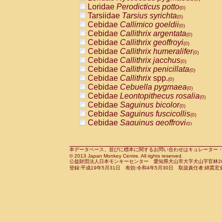
Pitheciidae
Callicebus cupreus
Loridae
Perodicticus potto
(0)
(0)
Pitheciidae
Callicebus donacophilus
Tarsiidae
Tarsius syrichta
(0
(0)
Pitheciidae
Callicebus moloch
Cebidae
Callimico goeldii
(0)
(0)
Pitheciidae
Callicebus torquatus
Cebidae
Callithrix argentata
(0)
(0)
Pitheciidae
Callicebus
spp.
Cebidae
Callithrix geoffroyi
(0)
(0)
Pitheciidae
Chiropotes satanas
Cebidae
Callithrix humeralifer
(0)
(0)
Pitheciidae
Pithecia monachus
Cebidae
Callithrix jacchus
(0)
(0)
Pitheciidae
Pithecia pithecia
Cebidae
Callithrix penicillata
(0)
(0)
Cercopithecidae
Cercocebus agilis
Cebidae
Callithrix
spp.
(0)
(0)
Cercopithecidae
Cercocebus galeritus
Cebidae
Cebuella pygmaea
(0)
Cercopithecidae
Cercocebus torquatu
Cebidae
Leontopithecus rosalia
(0)
Cercopithecidae
Cercocebus torquatus
Cebidae
Saguinus bicolor
(0)
Cercopithecidae
Cercocebus torquatu
Cebidae
Saguinus fuscicollis
(0)
Cercopithecidae
Cercocebus
hybrid
Cebidae
Saguinus geoffroyi
(0)
(0)
Cercopithecidae
Cercocebus
spp.
Cebidae
Saguinus imperator
(0)
(0)
Cercopithecidae
Lophocebus albigen
Cebidae
Saguinus labiatus
(0)
Cercopithecidae
Papio anubis
Cebidae
Saguinus leucopus
本データベース、並びに標本に関するお問い合わせはキュレーター・新宅勇太までお願い
(0)
(0)
© 2013 Japan Monkey Centre. All rights reserved.
Cercopithecidae
Papio cynocephalus
Cebidae
Saguinus midas
(
(0)
公益財団法人日本モンキーセンター 愛知県犬山市大字犬山字官林26番
Cercopithecidae
Papio hamadryas
Cebidae
Saguinus mystax
(0)
登録:平成19年5月31日 有効:令和4年5月30日 取扱責任者:綿貫宏
(0)
Cercopithecidae
Papio papio
Cebidae
Saguinus nigricollis
(0)
(1)
Cercopithecidae
Papio
spp.
Cebidae
Saguinus oedipus
(0)
(0)
Cercopithecidae
Mandrillus leucopha
Cebidae
Saguinus weddelli
(0)
Cercopithecidae
Mandrillus sphinx
Cebidae
Saguinus
spp.
(0)
(0)
Cercopithecidae
Theropithecus gelad
Cebidae
Aotus trivirgatus
(0)
Cercopithecidae
Macaca arctoides
Cebidae
Cebus albifrons
(0)
(0)