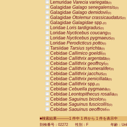
Lemuridae
Varecia variegata
(0)
Galagidae
Galago senegalensis
(0)
Galagidae
Galago demidovii
(0)
Galagidae
Otolemur crassicaudatus
(0)
Galagidae
Galagidae
spp.
(0)
Loridae
Loris tardigradus
(0)
Loridae
Nycticebus coucang
(0)
Loridae
Nycticebus pygmaeus
(0)
Loridae
Perodicticus potto
(0)
Tarsiidae
Tarsius syrichta
(0)
Cebidae
Callimico goeldii
(0)
Cebidae
Callithrix argentata
(0)
Cebidae
Callithrix geoffroyi
(0)
Cebidae
Callithrix humeralifer
(0)
Cebidae
Callithrix jacchus
(0)
Cebidae
Callithrix penicillata
(0)
Cebidae
Callithrix
spp.
(0)
Cebidae
Cebuella pygmaea
(0)
Cebidae
Leontopithecus rosalia
(0)
Cebidae
Saguinus bicolor
(0)
Cebidae
Saguinus fuscicollis
(0)
Cebidae
Saguinus geoffroyi
(0)
Cebidae
Saguinus imperator
(0)
■検索結果-----------1 件中 1 件から 1 件を表示中
Cebidae
Saguinus labiatus
(0)
Cebidae
Saguinus leucopus
剖検番号：02272
性別：F
年齢：Unk
(0)