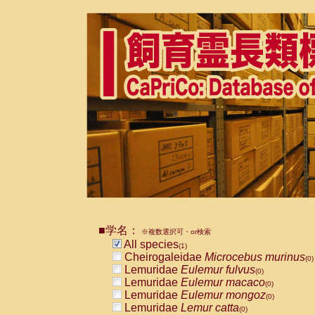
■学名：
※複数選択可・or検索
All species
(1)
Cheirogaleidae
Microcebus murinus
(0)
Lemuridae
Eulemur fulvus
(0)
Lemuridae
Eulemur macaco
(0)
Lemuridae
Eulemur mongoz
(0)
Lemuridae
Lemur catta
(0)