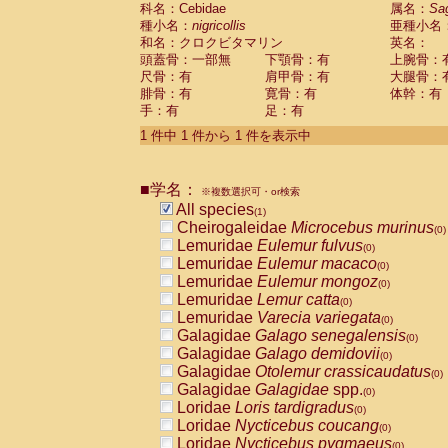
科名：Cebidae
Cebidae
Saguinus midas
属名：
Sa
(0)
種小名：
nigricollis
亜種小名
Cebidae
Saguinus mystax
(0)
和名：クロクビタマリン
英名：
Cebidae
Saguinus nigricollis
(1)
頭蓋骨：一部無
下顎骨：有
上腕骨：
Cebidae
Saguinus oedipus
(0)
尺骨：有
肩甲骨：有
大腿骨：
Cebidae
Saguinus weddelli
(0)
腓骨：有
寛骨：有
体幹：有
Cebidae
Saguinus
spp.
(0)
手：有
足：有
Cebidae
Aotus trivirgatus
(0)
Cebidae
Cebus albifrons
1 件中 1 件から 1 件を表示中
(0)
Cebidae
Cebus apella
(0)
Cebidae
Cebus capucinus
(0)
■学名：
Cebidae
Cebus nigrivittatus
※複数選択可・or検索
(0)
Cebidae
Cebus
spp.
All species
(0)
(1)
Cebidae
Saimiri boliviensis
Cheirogaleidae
Microcebus murinus
(0)
(0)
Cebidae
Saimiri sciureus
Lemuridae
Eulemur fulvus
(0)
(0)
Atelidae
Alouatta caraya
Lemuridae
Eulemur macaco
(0)
(0)
Atelidae
Alouatta fusca
Lemuridae
Eulemur mongoz
(0)
(0)
Atelidae
Alouatta seniculus
Lemuridae
Lemur catta
(0)
(0)
Atelidae
Alouatta
spp.
Lemuridae
Varecia variegata
(0)
(0)
Atelidae
Ateles belzebuth
Galagidae
Galago senegalensis
(0)
(0)
Atelidae
Ateles geoffroyi
Galagidae
Galago demidovii
(0)
(0)
Atelidae
Ateles paniscus
Galagidae
Otolemur crassicaudatus
(0)
(0)
Atelidae
Ateles
spp.
Galagidae
Galagidae
spp.
(0)
(0)
Atelidae
Lagothrix lagothricha
Loridae
Loris tardigradus
(0)
(0)
Atelidae
Lagothrix lagothricha cana
Loridae
Nycticebus coucang
(0)
(0)
Pitheciidae
Cacajao calvus rubicundu
Loridae
Nycticebus pygmaeus
(0)