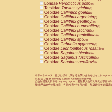
Pitheciidae
Callicebus cupreus
Loridae
Perodicticus potto
(0)
(0)
Pitheciidae
Callicebus donacophilus
Tarsiidae
Tarsius syrichta
(0
(0)
Pitheciidae
Callicebus moloch
Cebidae
Callimico goeldii
(0)
(0)
Pitheciidae
Callicebus torquatus
Cebidae
Callithrix argentata
(0)
(0)
Pitheciidae
Callicebus
spp.
Cebidae
Callithrix geoffroyi
(0)
(0)
Pitheciidae
Chiropotes satanas
Cebidae
Callithrix humeralifer
(0)
(0)
Pitheciidae
Pithecia monachus
Cebidae
Callithrix jacchus
(0)
(0)
Pitheciidae
Pithecia pithecia
Cebidae
Callithrix penicillata
(0)
(0)
Cercopithecidae
Cercocebus agilis
Cebidae
Callithrix
spp.
(0)
(0)
Cercopithecidae
Cercocebus galeritus
Cebidae
Cebuella pygmaea
(0)
Cercopithecidae
Cercocebus torquatu
Cebidae
Leontopithecus rosalia
(0)
Cercopithecidae
Cercocebus torquatus
Cebidae
Saguinus bicolor
(0)
Cercopithecidae
Cercocebus torquatu
Cebidae
Saguinus fuscicollis
(0)
Cercopithecidae
Cercocebus
hybrid
Cebidae
Saguinus geoffroyi
(0)
(0)
Cercopithecidae
Cercocebus
spp.
Cebidae
Saguinus imperator
(0)
(0)
Cercopithecidae
Lophocebus albigen
Cebidae
Saguinus labiatus
(0)
Cercopithecidae
Papio anubis
Cebidae
Saguinus leucopus
本データベース、並びに標本に関するお問い合わせはキュレーター・新宅勇太までお願い
(0)
(0)
© 2013 Japan Monkey Centre. All rights reserved.
Cercopithecidae
Papio cynocephalus
Cebidae
Saguinus midas
(
(0)
公益財団法人日本モンキーセンター 愛知県犬山市大字犬山字官林26番
Cercopithecidae
Papio hamadryas
Cebidae
Saguinus mystax
(0)
登録:平成19年5月31日 有効:令和4年5月30日 取扱責任者:綿貫宏
(0)
Cercopithecidae
Papio papio
Cebidae
Saguinus nigricollis
(0)
(1)
Cercopithecidae
Papio
spp.
Cebidae
Saguinus oedipus
(0)
(0)
Cercopithecidae
Mandrillus leucopha
Cebidae
Saguinus weddelli
(0)
Cercopithecidae
Mandrillus sphinx
Cebidae
Saguinus
spp.
(0)
(0)
Cercopithecidae
Theropithecus gelad
Cebidae
Aotus trivirgatus
(0)
Cercopithecidae
Macaca arctoides
Cebidae
Cebus albifrons
(0)
(0)