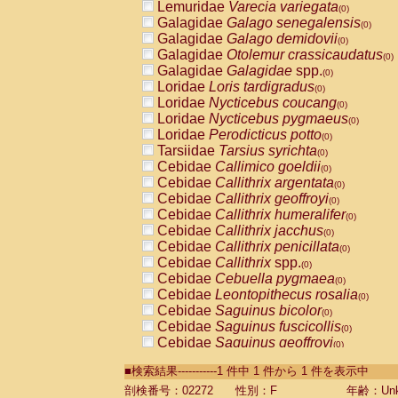
Lemuridae
Varecia variegata
(0)
Galagidae
Galago senegalensis
(0)
Galagidae
Galago demidovii
(0)
Galagidae
Otolemur crassicaudatus
(0)
Galagidae
Galagidae
spp.
(0)
Loridae
Loris tardigradus
(0)
Loridae
Nycticebus coucang
(0)
Loridae
Nycticebus pygmaeus
(0)
Loridae
Perodicticus potto
(0)
Tarsiidae
Tarsius syrichta
(0)
Cebidae
Callimico goeldii
(0)
Cebidae
Callithrix argentata
(0)
Cebidae
Callithrix geoffroyi
(0)
Cebidae
Callithrix humeralifer
(0)
Cebidae
Callithrix jacchus
(0)
Cebidae
Callithrix penicillata
(0)
Cebidae
Callithrix
spp.
(0)
Cebidae
Cebuella pygmaea
(0)
Cebidae
Leontopithecus rosalia
(0)
Cebidae
Saguinus bicolor
(0)
Cebidae
Saguinus fuscicollis
(0)
Cebidae
Saguinus geoffroyi
(0)
Cebidae
Saguinus imperator
(0)
■検索結果-----------1 件中 1 件から 1 件を表示中
Cebidae
Saguinus labiatus
(0)
Cebidae
Saguinus leucopus
剖検番号：02272
性別：F
年齢：Unk
(0)