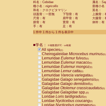
科名：Cebidae
Cebidae
Saguinus midas
属名：
Sa
(0)
種小名：
nigricollis
亜種小名
Cebidae
Saguinus mystax
(0)
和名：クロクビタマリン
英名：
Cebidae
Saguinus nigricollis
(1)
頭蓋骨：一部無
下顎骨：有
上腕骨：
Cebidae
Saguinus oedipus
(0)
尺骨：有
肩甲骨：有
大腿骨：
Cebidae
Saguinus weddelli
(0)
腓骨：有
寛骨：有
体幹：有
Cebidae
Saguinus
spp.
(0)
手：有
足：有
Cebidae
Aotus trivirgatus
(0)
Cebidae
Cebus albifrons
1 件中 1 件から 1 件を表示中
(0)
Cebidae
Cebus apella
(0)
Cebidae
Cebus capucinus
(0)
■学名：
Cebidae
Cebus nigrivittatus
※複数選択可・or検索
(0)
Cebidae
Cebus
spp.
All species
(0)
(1)
Cebidae
Saimiri boliviensis
Cheirogaleidae
Microcebus murinus
(0)
(0)
Cebidae
Saimiri sciureus
Lemuridae
Eulemur fulvus
(0)
(0)
Atelidae
Alouatta caraya
Lemuridae
Eulemur macaco
(0)
(0)
Atelidae
Alouatta fusca
Lemuridae
Eulemur mongoz
(0)
(0)
Atelidae
Alouatta seniculus
Lemuridae
Lemur catta
(0)
(0)
Atelidae
Alouatta
spp.
Lemuridae
Varecia variegata
(0)
(0)
Atelidae
Ateles belzebuth
Galagidae
Galago senegalensis
(0)
(0)
Atelidae
Ateles geoffroyi
Galagidae
Galago demidovii
(0)
(0)
Atelidae
Ateles paniscus
Galagidae
Otolemur crassicaudatus
(0)
(0)
Atelidae
Ateles
spp.
Galagidae
Galagidae
spp.
(0)
(0)
Atelidae
Lagothrix lagothricha
Loridae
Loris tardigradus
(0)
(0)
Atelidae
Lagothrix lagothricha cana
Loridae
Nycticebus coucang
(0)
(0)
Pitheciidae
Cacajao calvus rubicundu
Loridae
Nycticebus pygmaeus
(0)