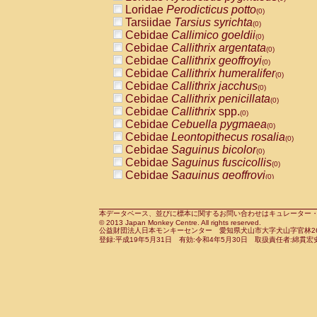
Pitheciidae
Callicebus cupreus
Loridae
Perodicticus potto
(0)
(0)
Pitheciidae
Callicebus donacophilus
Tarsiidae
Tarsius syrichta
(0
(0)
Pitheciidae
Callicebus moloch
Cebidae
Callimico goeldii
(0)
(0)
Pitheciidae
Callicebus torquatus
Cebidae
Callithrix argentata
(0)
(0)
Pitheciidae
Callicebus
spp.
Cebidae
Callithrix geoffroyi
(0)
(0)
Pitheciidae
Chiropotes satanas
Cebidae
Callithrix humeralifer
(0)
(0)
Pitheciidae
Pithecia monachus
Cebidae
Callithrix jacchus
(0)
(0)
Pitheciidae
Pithecia pithecia
Cebidae
Callithrix penicillata
(0)
(0)
Cercopithecidae
Cercocebus agilis
Cebidae
Callithrix
spp.
(0)
(0)
Cercopithecidae
Cercocebus galeritus
Cebidae
Cebuella pygmaea
(0)
Cercopithecidae
Cercocebus torquatu
Cebidae
Leontopithecus rosalia
(0)
Cercopithecidae
Cercocebus torquatus
Cebidae
Saguinus bicolor
(0)
Cercopithecidae
Cercocebus torquatu
Cebidae
Saguinus fuscicollis
(0)
Cercopithecidae
Cercocebus
hybrid
Cebidae
Saguinus geoffroyi
(0)
(0)
Cercopithecidae
Cercocebus
spp.
Cebidae
Saguinus imperator
(0)
(0)
Cercopithecidae
Lophocebus albigen
Cebidae
Saguinus labiatus
(0)
Cercopithecidae
Papio anubis
Cebidae
Saguinus leucopus
本データベース、並びに標本に関するお問い合わせはキュレーター・新宅勇太までお願い
(0)
(0)
© 2013 Japan Monkey Centre. All rights reserved.
Cercopithecidae
Papio cynocephalus
Cebidae
Saguinus midas
(
(0)
公益財団法人日本モンキーセンター 愛知県犬山市大字犬山字官林26番
Cercopithecidae
Papio hamadryas
Cebidae
Saguinus mystax
(0)
登録:平成19年5月31日 有効:令和4年5月30日 取扱責任者:綿貫宏
(0)
Cercopithecidae
Papio papio
Cebidae
Saguinus nigricollis
(0)
(1)
Cercopithecidae
Papio
spp.
Cebidae
Saguinus oedipus
(0)
(0)
Cercopithecidae
Mandrillus leucopha
Cebidae
Saguinus weddelli
(0)
Cercopithecidae
Mandrillus sphinx
Cebidae
Saguinus
spp.
(0)
(0)
Cercopithecidae
Theropithecus gelad
Cebidae
Aotus trivirgatus
(0)
Cercopithecidae
Macaca arctoides
Cebidae
Cebus albifrons
(0)
(0)