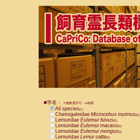
■学名：
※複数選択可・or検索
All species
(1)
Cheirogaleidae
Microcebus murinus
(0)
Lemuridae
Eulemur fulvus
(0)
Lemuridae
Eulemur macaco
(0)
Lemuridae
Eulemur mongoz
(0)
Lemuridae
Lemur catta
(0)