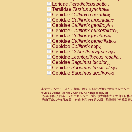
Pitheciidae
Callicebus cupreus
Loridae
Perodicticus potto
(0)
(0)
Pitheciidae
Callicebus donacophilus
Tarsiidae
Tarsius syrichta
(0
(0)
Pitheciidae
Callicebus moloch
Cebidae
Callimico goeldii
(0)
(0)
Pitheciidae
Callicebus torquatus
Cebidae
Callithrix argentata
(0)
(0)
Pitheciidae
Callicebus
spp.
Cebidae
Callithrix geoffroyi
(0)
(0)
Pitheciidae
Chiropotes satanas
Cebidae
Callithrix humeralifer
(0)
(0)
Pitheciidae
Pithecia monachus
Cebidae
Callithrix jacchus
(0)
(0)
Pitheciidae
Pithecia pithecia
Cebidae
Callithrix penicillata
(0)
(0)
Cercopithecidae
Cercocebus agilis
Cebidae
Callithrix
spp.
(0)
(0)
Cercopithecidae
Cercocebus galeritus
Cebidae
Cebuella pygmaea
(0)
Cercopithecidae
Cercocebus torquatu
Cebidae
Leontopithecus rosalia
(0)
Cercopithecidae
Cercocebus torquatus
Cebidae
Saguinus bicolor
(0)
Cercopithecidae
Cercocebus torquatu
Cebidae
Saguinus fuscicollis
(0)
Cercopithecidae
Cercocebus
hybrid
Cebidae
Saguinus geoffroyi
(0)
(0)
Cercopithecidae
Cercocebus
spp.
Cebidae
Saguinus imperator
(0)
(0)
Cercopithecidae
Lophocebus albigen
Cebidae
Saguinus labiatus
(0)
Cercopithecidae
Papio anubis
Cebidae
Saguinus leucopus
本データベース、並びに標本に関するお問い合わせはキュレーター・新宅勇太までお願い
(0)
(0)
© 2013 Japan Monkey Centre. All rights reserved.
Cercopithecidae
Papio cynocephalus
Cebidae
Saguinus midas
(
(0)
公益財団法人日本モンキーセンター 愛知県犬山市大字犬山字官林26番
Cercopithecidae
Papio hamadryas
Cebidae
Saguinus mystax
(0)
登録:平成19年5月31日 有効:令和4年5月30日 取扱責任者:綿貫宏
(0)
Cercopithecidae
Papio papio
Cebidae
Saguinus nigricollis
(0)
(1)
Cercopithecidae
Papio
spp.
Cebidae
Saguinus oedipus
(0)
(0)
Cercopithecidae
Mandrillus leucopha
Cebidae
Saguinus weddelli
(0)
Cercopithecidae
Mandrillus sphinx
Cebidae
Saguinus
spp.
(0)
(0)
Cercopithecidae
Theropithecus gelad
Cebidae
Aotus trivirgatus
(0)
Cercopithecidae
Macaca arctoides
Cebidae
Cebus albifrons
(0)
(0)