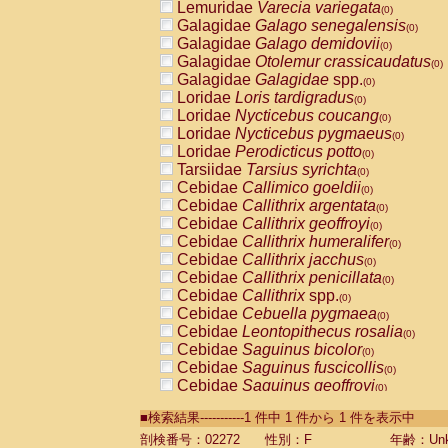
Lemuridae
Varecia variegata
(0)
Galagidae
Galago senegalensis
(0)
Galagidae
Galago demidovii
(0)
Galagidae
Otolemur crassicaudatus
(0)
Galagidae
Galagidae
spp.
(0)
Loridae
Loris tardigradus
(0)
Loridae
Nycticebus coucang
(0)
Loridae
Nycticebus pygmaeus
(0)
Loridae
Perodicticus potto
(0)
Tarsiidae
Tarsius syrichta
(0)
Cebidae
Callimico goeldii
(0)
Cebidae
Callithrix argentata
(0)
Cebidae
Callithrix geoffroyi
(0)
Cebidae
Callithrix humeralifer
(0)
Cebidae
Callithrix jacchus
(0)
Cebidae
Callithrix penicillata
(0)
Cebidae
Callithrix
spp.
(0)
Cebidae
Cebuella pygmaea
(0)
Cebidae
Leontopithecus rosalia
(0)
Cebidae
Saguinus bicolor
(0)
Cebidae
Saguinus fuscicollis
(0)
Cebidae
Saguinus geoffroyi
(0)
Cebidae
Saguinus imperator
(0)
■検索結果-----------1 件中 1 件から 1 件を表示中
Cebidae
Saguinus labiatus
(0)
Cebidae
Saguinus leucopus
剖検番号：02272
性別：F
年齢：Unk
(0)