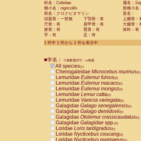
科名：Cebidae
Cebidae
Saguinus midas
属名：
Sa
(0)
種小名：
nigricollis
亜種小名
Cebidae
Saguinus mystax
(0)
和名：クロクビタマリン
英名：
Cebidae
Saguinus nigricollis
(1)
頭蓋骨：一部無
下顎骨：有
上腕骨：
Cebidae
Saguinus oedipus
(0)
尺骨：有
肩甲骨：有
大腿骨：
Cebidae
Saguinus weddelli
(0)
腓骨：有
寛骨：有
体幹：有
Cebidae
Saguinus
spp.
(0)
手：有
足：有
Cebidae
Aotus trivirgatus
(0)
Cebidae
Cebus albifrons
1 件中 1 件から 1 件を表示中
(0)
Cebidae
Cebus apella
(0)
Cebidae
Cebus capucinus
(0)
■学名：
Cebidae
Cebus nigrivittatus
※複数選択可・or検索
(0)
Cebidae
Cebus
spp.
All species
(0)
(1)
Cebidae
Saimiri boliviensis
Cheirogaleidae
Microcebus murinus
(0)
(0)
Cebidae
Saimiri sciureus
Lemuridae
Eulemur fulvus
(0)
(0)
Atelidae
Alouatta caraya
Lemuridae
Eulemur macaco
(0)
(0)
Atelidae
Alouatta fusca
Lemuridae
Eulemur mongoz
(0)
(0)
Atelidae
Alouatta seniculus
Lemuridae
Lemur catta
(0)
(0)
Atelidae
Alouatta
spp.
Lemuridae
Varecia variegata
(0)
(0)
Atelidae
Ateles belzebuth
Galagidae
Galago senegalensis
(0)
(0)
Atelidae
Ateles geoffroyi
Galagidae
Galago demidovii
(0)
(0)
Atelidae
Ateles paniscus
Galagidae
Otolemur crassicaudatus
(0)
(0)
Atelidae
Ateles
spp.
Galagidae
Galagidae
spp.
(0)
(0)
Atelidae
Lagothrix lagothricha
Loridae
Loris tardigradus
(0)
(0)
Atelidae
Lagothrix lagothricha cana
Loridae
Nycticebus coucang
(0)
(0)
Pitheciidae
Cacajao calvus rubicundu
Loridae
Nycticebus pygmaeus
(0)