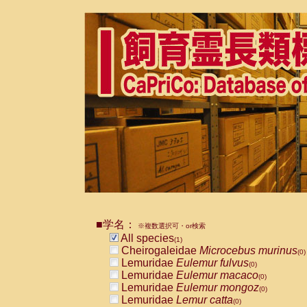
■学名：
※複数選択可・or検索
All species
(1)
Cheirogaleidae
Microcebus murinus
(0)
Lemuridae
Eulemur fulvus
(0)
Lemuridae
Eulemur macaco
(0)
Lemuridae
Eulemur mongoz
(0)
Lemuridae
Lemur catta
(0)