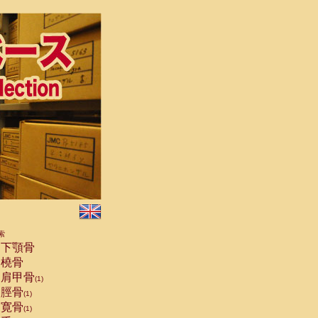
索
下顎骨
橈骨
肩甲骨
(1)
脛骨
(1)
寛骨
(1)