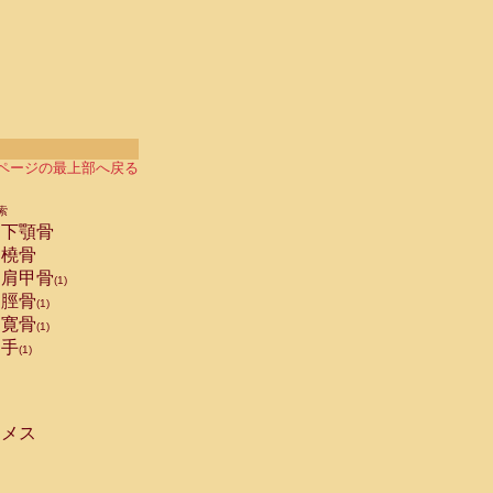
ページの最上部へ戻る
索
下顎骨
橈骨
肩甲骨
(1)
脛骨
(1)
寛骨
(1)
手
(1)
メス