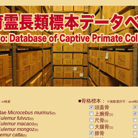
■骨格標本：
or検索
※複数選択可・and検
頭蓋骨
dae
Microcebus murinus
上腕骨
(0)
(1)
ulemur fulvus
(0)
尺骨
(1)
ulemur macaco
(0)
大腿骨
(1)
ulemur mongoz
(0)
腓骨
emur catta
(0)