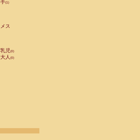
手
(1)
メス
乳児
(0)
大人
(0)