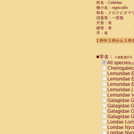
科名：Cebidae
Cebidae
Sa
種小名：
nigricollis
Cebidae
Sa
和名：クロクビタマ
Cebidae
Sag
頭蓋骨：一部無
Cebidae
Sa
尺骨：有
Cebidae
Sag
腓骨：有
Cebidae
Sa
手：有
Cebidae
Aot
Cebidae
Ceb
1 件中 1 件から 1 
Cebidae
Ceb
Cebidae
Ce
■学名：
Cebidae
Ceb
※複数選択可・
Cebidae
Ce
All species
(1)
Cebidae
Sai
Cheirogalei
Cebidae
Sai
Lemuridae
E
Atelidae
Alo
Lemuridae
E
Atelidae
Alo
Lemuridae
E
Atelidae
Alo
Lemuridae
L
Atelidae
Alo
Lemuridae
V
Atelidae
Ate
Galagidae
G
Atelidae
Ate
Galagidae
G
Atelidae
Ate
Galagidae
O
Atelidae
Ate
Galagidae
G
Atelidae
Lag
Loridae
Lori
Atelidae
Lag
Loridae
Nyc
Pitheciidae
Loridae
Nyc