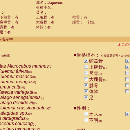
guinus midas
属名：
Saguinus
(0)
亜種小名：
guinus mystax
(0)
リン
英名：
uinus nigricollis
(1)
下顎骨：有
上腕骨：有
橈骨：有
guinus oedipus
(0)
肩甲骨：有
大腿骨：有
脛骨：一部無
uinus weddelli
(0)
寛骨：有
体幹：有
guinus
spp.
(0)
足：有
us trivirgatus
(0)
us albifrons
件を表示中
(0)
us apella
▲この
(0)
bus capucinus
(0)
us nigrivittatus
■骨格標本：
or検索
(0)
※複数選択可・and検
bus
spp.
頭蓋骨
(0)
miri boliviensis
dae
Microcebus murinus
(0)
上腕骨
(0)
(1)
miri sciureus
ulemur fulvus
(0)
(0)
尺骨
(1)
uatta caraya
ulemur macaco
(0)
(0)
大腿骨
(1)
uatta fusca
ulemur mongoz
(0)
(0)
腓骨
uatta seniculus
emur catta
(0)
(0)
uatta
spp.
体幹
arecia variegata
(0)
(0)
les belzebuth
alago senegalensis
足
(0)
(0)
les geoffroyi
alago demidovii
(0)
(0)
les paniscus
tolemur crassicaudatus
■性別：
(0)
(0)
les
spp.
alagidae
spp.
(0)
オス
(0)
(0)
othrix lagothricha
s tardigradus
(0)
(0)
不明
(0)
othrix lagothricha cana
ticebus coucang
(0)
(0)
Cacajao calvus rubicundus
ticebus pygmaeus
(0)
(0)