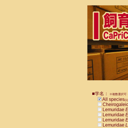
■学名：
※複数選択可・
All species
(1)
Cheirogalei
Lemuridae
E
Lemuridae
E
Lemuridae
E
Lemuridae
L