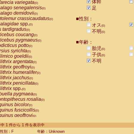
体幹
arecia variegata
(0)
alago senegalensis
足
(0)
alago demidovii
(0)
tolemur crassicaudatus
■性別：
(0)
alagidae
spp.
オス
(0)
(0)
s tardigradus
(0)
不明
(0)
ticebus coucang
(0)
ticebus pygmaeus
(0)
■年齢：
dicticus potto
(0)
胎児
(0)
rsius syrichta
(0)
子供
limico goeldii
(0)
(0)
不明
lithrix argentata
(0)
lithrix geoffroyi
(0)
lithrix humeralifer
(0)
lithrix jacchus
(0)
lithrix penicillata
(0)
lithrix
spp.
(0)
buella pygmaea
(0)
ntopithecus rosalia
(0)
uinus bicolor
(0)
uinus fuscicollis
(0)
uinus geoffroyi
(0)
uinus imperator
(0)
-1 件中 1 件から 1 件を表示中
uinus labiatus
(0)
guinus leucopus
性別：F
年齢：Unknown
(0)