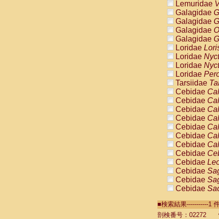
Lemuridae
V
Galagidae
G
Galagidae
G
Galagidae
O
Galagidae
G
Loridae
Lori
Loridae
Nyc
Loridae
Nyc
Loridae
Pero
Tarsiidae
Ta
Cebidae
Cal
Cebidae
Cal
Cebidae
Cal
Cebidae
Cal
Cebidae
Cal
Cebidae
Cal
Cebidae
Cal
Cebidae
Ce
Cebidae
Leo
Cebidae
Sag
Cebidae
Sag
Cebidae
Sag
Cebidae
Sag
■検索結果----------
Cebidae
Sag
Cebidae
Sa
剖検番号：02272