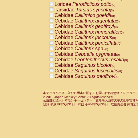
Pitheciidae
Callicebus cupreus
Loridae
Perodicticus potto
(0)
(0)
Pitheciidae
Callicebus donacophilus
Tarsiidae
Tarsius syrichta
(0
(0)
Pitheciidae
Callicebus moloch
Cebidae
Callimico goeldii
(0)
(0)
Pitheciidae
Callicebus torquatus
Cebidae
Callithrix argentata
(0)
(0)
Pitheciidae
Callicebus
spp.
Cebidae
Callithrix geoffroyi
(0)
(0)
Pitheciidae
Chiropotes satanas
Cebidae
Callithrix humeralifer
(0)
(0)
Pitheciidae
Pithecia monachus
Cebidae
Callithrix jacchus
(0)
(0)
Pitheciidae
Pithecia pithecia
Cebidae
Callithrix penicillata
(0)
(0)
Cercopithecidae
Cercocebus agilis
Cebidae
Callithrix
spp.
(0)
(0)
Cercopithecidae
Cercocebus galeritus
Cebidae
Cebuella pygmaea
(0)
Cercopithecidae
Cercocebus torquatu
Cebidae
Leontopithecus rosalia
(0)
Cercopithecidae
Cercocebus torquatus
Cebidae
Saguinus bicolor
(0)
Cercopithecidae
Cercocebus torquatu
Cebidae
Saguinus fuscicollis
(0)
Cercopithecidae
Cercocebus
hybrid
Cebidae
Saguinus geoffroyi
(0)
(0)
Cercopithecidae
Cercocebus
spp.
Cebidae
Saguinus imperator
(0)
(0)
Cercopithecidae
Lophocebus albigen
Cebidae
Saguinus labiatus
(0)
Cercopithecidae
Papio anubis
Cebidae
Saguinus leucopus
本データベース、並びに標本に関するお問い合わせはキュレーター・新宅勇太までお願い
(0)
(0)
© 2013 Japan Monkey Centre. All rights reserved.
Cercopithecidae
Papio cynocephalus
Cebidae
Saguinus midas
(
(0)
公益財団法人日本モンキーセンター 愛知県犬山市大字犬山字官林26番
Cercopithecidae
Papio hamadryas
Cebidae
Saguinus mystax
(0)
登録:平成19年5月31日 有効:令和4年5月30日 取扱責任者:綿貫宏
(0)
Cercopithecidae
Papio papio
Cebidae
Saguinus nigricollis
(0)
(1)
Cercopithecidae
Papio
spp.
Cebidae
Saguinus oedipus
(0)
(0)
Cercopithecidae
Mandrillus leucopha
Cebidae
Saguinus weddelli
(0)
Cercopithecidae
Mandrillus sphinx
Cebidae
Saguinus
spp.
(0)
(0)
Cercopithecidae
Theropithecus gelad
Cebidae
Aotus trivirgatus
(0)
Cercopithecidae
Macaca arctoides
Cebidae
Cebus albifrons
(0)
(0)