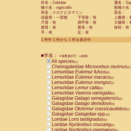
科名：Cebidae
Cebidae
Saguinus midas
属名：
Sa
(0)
種小名：
nigricollis
亜種小名
Cebidae
Saguinus mystax
(0)
和名：クロクビタマリン
英名：
Cebidae
Saguinus nigricollis
(1)
頭蓋骨：一部無
下顎骨：有
上腕骨：
Cebidae
Saguinus oedipus
(0)
尺骨：有
肩甲骨：有
大腿骨：
Cebidae
Saguinus weddelli
(0)
腓骨：有
寛骨：有
体幹：有
Cebidae
Saguinus
spp.
(0)
手：有
足：有
Cebidae
Aotus trivirgatus
(0)
Cebidae
Cebus albifrons
1 件中 1 件から 1 件を表示中
(0)
Cebidae
Cebus apella
(0)
Cebidae
Cebus capucinus
(0)
■学名：
Cebidae
Cebus nigrivittatus
※複数選択可・or検索
(0)
Cebidae
Cebus
spp.
All species
(0)
(1)
Cebidae
Saimiri boliviensis
Cheirogaleidae
Microcebus murinus
(0)
(0)
Cebidae
Saimiri sciureus
Lemuridae
Eulemur fulvus
(0)
(0)
Atelidae
Alouatta caraya
Lemuridae
Eulemur macaco
(0)
(0)
Atelidae
Alouatta fusca
Lemuridae
Eulemur mongoz
(0)
(0)
Atelidae
Alouatta seniculus
Lemuridae
Lemur catta
(0)
(0)
Atelidae
Alouatta
spp.
Lemuridae
Varecia variegata
(0)
(0)
Atelidae
Ateles belzebuth
Galagidae
Galago senegalensis
(0)
(0)
Atelidae
Ateles geoffroyi
Galagidae
Galago demidovii
(0)
(0)
Atelidae
Ateles paniscus
Galagidae
Otolemur crassicaudatus
(0)
(0)
Atelidae
Ateles
spp.
Galagidae
Galagidae
spp.
(0)
(0)
Atelidae
Lagothrix lagothricha
Loridae
Loris tardigradus
(0)
(0)
Atelidae
Lagothrix lagothricha cana
Loridae
Nycticebus coucang
(0)
(0)
Pitheciidae
Cacajao calvus rubicundu
Loridae
Nycticebus pygmaeus
(0)