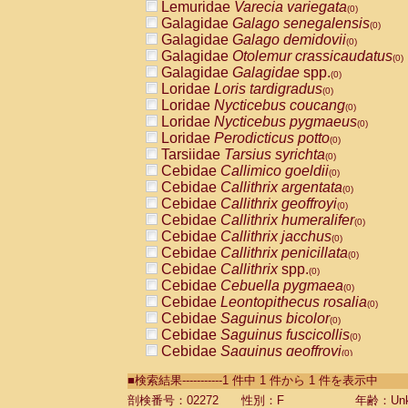
Lemuridae
Varecia variegata
(0)
Galagidae
Galago senegalensis
(0)
Galagidae
Galago demidovii
(0)
Galagidae
Otolemur crassicaudatus
(0)
Galagidae
Galagidae
spp.
(0)
Loridae
Loris tardigradus
(0)
Loridae
Nycticebus coucang
(0)
Loridae
Nycticebus pygmaeus
(0)
Loridae
Perodicticus potto
(0)
Tarsiidae
Tarsius syrichta
(0)
Cebidae
Callimico goeldii
(0)
Cebidae
Callithrix argentata
(0)
Cebidae
Callithrix geoffroyi
(0)
Cebidae
Callithrix humeralifer
(0)
Cebidae
Callithrix jacchus
(0)
Cebidae
Callithrix penicillata
(0)
Cebidae
Callithrix
spp.
(0)
Cebidae
Cebuella pygmaea
(0)
Cebidae
Leontopithecus rosalia
(0)
Cebidae
Saguinus bicolor
(0)
Cebidae
Saguinus fuscicollis
(0)
Cebidae
Saguinus geoffroyi
(0)
Cebidae
Saguinus imperator
(0)
■検索結果-----------1 件中 1 件から 1 件を表示中
Cebidae
Saguinus labiatus
(0)
Cebidae
Saguinus leucopus
剖検番号：02272
性別：F
年齢：Unk
(0)