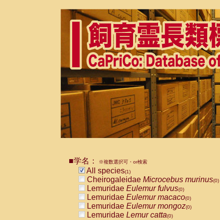
■学名：
※複数選択可・or検索
All species
(1)
Cheirogaleidae
Microcebus murinus
(0)
Lemuridae
Eulemur fulvus
(0)
Lemuridae
Eulemur macaco
(0)
Lemuridae
Eulemur mongoz
(0)
Lemuridae
Lemur catta
(0)