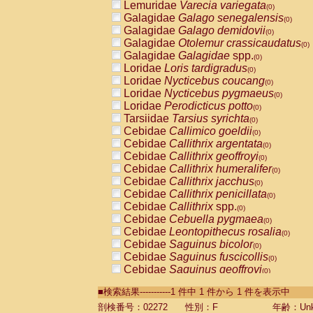
Lemuridae
Varecia variegata
(0)
Galagidae
Galago senegalensis
(0)
Galagidae
Galago demidovii
(0)
Galagidae
Otolemur crassicaudatus
(0)
Galagidae
Galagidae
spp.
(0)
Loridae
Loris tardigradus
(0)
Loridae
Nycticebus coucang
(0)
Loridae
Nycticebus pygmaeus
(0)
Loridae
Perodicticus potto
(0)
Tarsiidae
Tarsius syrichta
(0)
Cebidae
Callimico goeldii
(0)
Cebidae
Callithrix argentata
(0)
Cebidae
Callithrix geoffroyi
(0)
Cebidae
Callithrix humeralifer
(0)
Cebidae
Callithrix jacchus
(0)
Cebidae
Callithrix penicillata
(0)
Cebidae
Callithrix
spp.
(0)
Cebidae
Cebuella pygmaea
(0)
Cebidae
Leontopithecus rosalia
(0)
Cebidae
Saguinus bicolor
(0)
Cebidae
Saguinus fuscicollis
(0)
Cebidae
Saguinus geoffroyi
(0)
Cebidae
Saguinus imperator
(0)
■検索結果-----------1 件中 1 件から 1 件を表示中
Cebidae
Saguinus labiatus
(0)
Cebidae
Saguinus leucopus
剖検番号：02272
性別：F
年齢：Unk
(0)