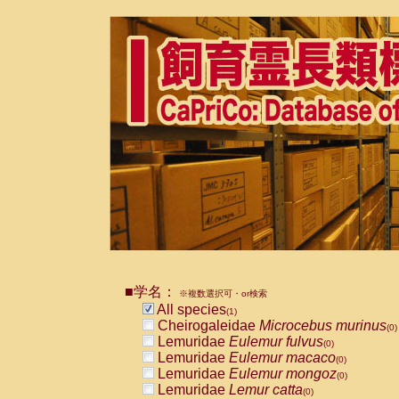
■学名：
※複数選択可・or検索
All species
(1)
Cheirogaleidae
Microcebus murinus
(0)
Lemuridae
Eulemur fulvus
(0)
Lemuridae
Eulemur macaco
(0)
Lemuridae
Eulemur mongoz
(0)
Lemuridae
Lemur catta
(0)