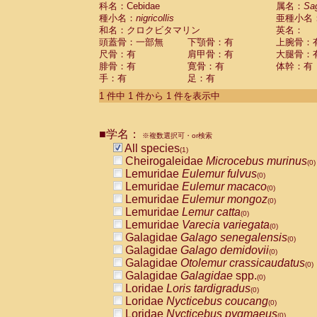
科名：Cebidae
Cebidae
Saguinus midas
属名：
Sa
(0)
種小名：
nigricollis
亜種小名
Cebidae
Saguinus mystax
(0)
和名：クロクビタマリン
英名：
Cebidae
Saguinus nigricollis
(1)
頭蓋骨：一部無
下顎骨：有
上腕骨：
Cebidae
Saguinus oedipus
(0)
尺骨：有
肩甲骨：有
大腿骨：
Cebidae
Saguinus weddelli
(0)
腓骨：有
寛骨：有
体幹：有
Cebidae
Saguinus
spp.
(0)
手：有
足：有
Cebidae
Aotus trivirgatus
(0)
Cebidae
Cebus albifrons
1 件中 1 件から 1 件を表示中
(0)
Cebidae
Cebus apella
(0)
Cebidae
Cebus capucinus
(0)
■学名：
Cebidae
Cebus nigrivittatus
※複数選択可・or検索
(0)
Cebidae
Cebus
spp.
All species
(0)
(1)
Cebidae
Saimiri boliviensis
Cheirogaleidae
Microcebus murinus
(0)
(0)
Cebidae
Saimiri sciureus
Lemuridae
Eulemur fulvus
(0)
(0)
Atelidae
Alouatta caraya
Lemuridae
Eulemur macaco
(0)
(0)
Atelidae
Alouatta fusca
Lemuridae
Eulemur mongoz
(0)
(0)
Atelidae
Alouatta seniculus
Lemuridae
Lemur catta
(0)
(0)
Atelidae
Alouatta
spp.
Lemuridae
Varecia variegata
(0)
(0)
Atelidae
Ateles belzebuth
Galagidae
Galago senegalensis
(0)
(0)
Atelidae
Ateles geoffroyi
Galagidae
Galago demidovii
(0)
(0)
Atelidae
Ateles paniscus
Galagidae
Otolemur crassicaudatus
(0)
(0)
Atelidae
Ateles
spp.
Galagidae
Galagidae
spp.
(0)
(0)
Atelidae
Lagothrix lagothricha
Loridae
Loris tardigradus
(0)
(0)
Atelidae
Lagothrix lagothricha cana
Loridae
Nycticebus coucang
(0)
(0)
Pitheciidae
Cacajao calvus rubicundu
Loridae
Nycticebus pygmaeus
(0)