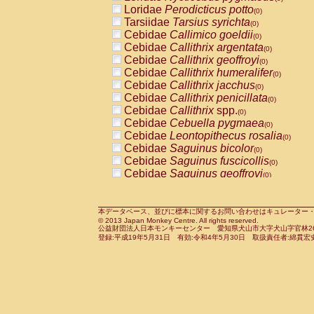
Pitheciidae
Callicebus cupreus
Loridae
Perodicticus potto
(0)
(0)
Pitheciidae
Callicebus donacophilus
Tarsiidae
Tarsius syrichta
(0
(0)
Pitheciidae
Callicebus moloch
Cebidae
Callimico goeldii
(0)
(0)
Pitheciidae
Callicebus torquatus
Cebidae
Callithrix argentata
(0)
(0)
Pitheciidae
Callicebus
spp.
Cebidae
Callithrix geoffroyi
(0)
(0)
Pitheciidae
Chiropotes satanas
Cebidae
Callithrix humeralifer
(0)
(0)
Pitheciidae
Pithecia monachus
Cebidae
Callithrix jacchus
(0)
(0)
Pitheciidae
Pithecia pithecia
Cebidae
Callithrix penicillata
(0)
(0)
Cercopithecidae
Cercocebus agilis
Cebidae
Callithrix
spp.
(0)
(0)
Cercopithecidae
Cercocebus galeritus
Cebidae
Cebuella pygmaea
(0)
Cercopithecidae
Cercocebus torquatu
Cebidae
Leontopithecus rosalia
(0)
Cercopithecidae
Cercocebus torquatus
Cebidae
Saguinus bicolor
(0)
Cercopithecidae
Cercocebus torquatu
Cebidae
Saguinus fuscicollis
(0)
Cercopithecidae
Cercocebus
hybrid
Cebidae
Saguinus geoffroyi
(0)
(0)
Cercopithecidae
Cercocebus
spp.
Cebidae
Saguinus imperator
(0)
(0)
Cercopithecidae
Lophocebus albigen
Cebidae
Saguinus labiatus
(0)
Cercopithecidae
Papio anubis
Cebidae
Saguinus leucopus
本データベース、並びに標本に関するお問い合わせはキュレーター・新宅勇太までお願い
(0)
(0)
© 2013 Japan Monkey Centre. All rights reserved.
Cercopithecidae
Papio cynocephalus
Cebidae
Saguinus midas
(
(0)
公益財団法人日本モンキーセンター 愛知県犬山市大字犬山字官林26番
Cercopithecidae
Papio hamadryas
Cebidae
Saguinus mystax
(0)
登録:平成19年5月31日 有効:令和4年5月30日 取扱責任者:綿貫宏
(0)
Cercopithecidae
Papio papio
Cebidae
Saguinus nigricollis
(0)
(1)
Cercopithecidae
Papio
spp.
Cebidae
Saguinus oedipus
(0)
(0)
Cercopithecidae
Mandrillus leucopha
Cebidae
Saguinus weddelli
(0)
Cercopithecidae
Mandrillus sphinx
Cebidae
Saguinus
spp.
(0)
(0)
Cercopithecidae
Theropithecus gelad
Cebidae
Aotus trivirgatus
(0)
Cercopithecidae
Macaca arctoides
Cebidae
Cebus albifrons
(0)
(0)