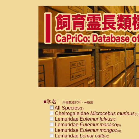
■学名：
※複数選択可・or検索
All Species
(1)
Cheirogaleidae
Microcebus murinus
(0)
Lemuridae
Eulemur fulvus
(0)
Lemuridae
Eulemur macaco
(0)
Lemuridae
Eulemur mongoz
(0)
Lemuridae
Lemur catta
(0)