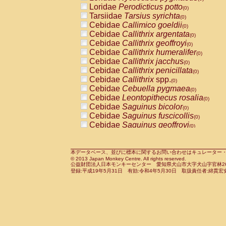
Pitheciidae
Callicebus cupreus
Loridae
Perodicticus potto
(0)
(0)
Pitheciidae
Callicebus donacophilus
Tarsiidae
Tarsius syrichta
(0
(0)
Pitheciidae
Callicebus moloch
Cebidae
Callimico goeldii
(0)
(0)
Pitheciidae
Callicebus torquatus
Cebidae
Callithrix argentata
(0)
(0)
Pitheciidae
Callicebus
spp.
Cebidae
Callithrix geoffroyi
(0)
(0)
Pitheciidae
Chiropotes satanas
Cebidae
Callithrix humeralifer
(0)
(0)
Pitheciidae
Pithecia monachus
Cebidae
Callithrix jacchus
(0)
(0)
Pitheciidae
Pithecia pithecia
Cebidae
Callithrix penicillata
(0)
(0)
Cercopithecidae
Cercocebus agilis
Cebidae
Callithrix
spp.
(0)
(0)
Cercopithecidae
Cercocebus galeritus
Cebidae
Cebuella pygmaea
(0)
Cercopithecidae
Cercocebus torquatu
Cebidae
Leontopithecus rosalia
(0)
Cercopithecidae
Cercocebus torquatus
Cebidae
Saguinus bicolor
(0)
Cercopithecidae
Cercocebus torquatu
Cebidae
Saguinus fuscicollis
(0)
Cercopithecidae
Cercocebus
hybrid
Cebidae
Saguinus geoffroyi
(0)
(0)
Cercopithecidae
Cercocebus
spp.
Cebidae
Saguinus imperator
(0)
(0)
Cercopithecidae
Lophocebus albigen
Cebidae
Saguinus labiatus
(0)
Cercopithecidae
Papio anubis
Cebidae
Saguinus leucopus
本データベース、並びに標本に関するお問い合わせはキュレーター・新宅勇太までお願い
(0)
(0)
© 2013 Japan Monkey Centre. All rights reserved.
Cercopithecidae
Papio cynocephalus
Cebidae
Saguinus midas
(
(0)
公益財団法人日本モンキーセンター 愛知県犬山市大字犬山字官林26番
Cercopithecidae
Papio hamadryas
Cebidae
Saguinus mystax
(0)
登録:平成19年5月31日 有効:令和4年5月30日 取扱責任者:綿貫宏
(0)
Cercopithecidae
Papio papio
Cebidae
Saguinus nigricollis
(0)
(1)
Cercopithecidae
Papio
spp.
Cebidae
Saguinus oedipus
(0)
(0)
Cercopithecidae
Mandrillus leucopha
Cebidae
Saguinus weddelli
(0)
Cercopithecidae
Mandrillus sphinx
Cebidae
Saguinus
spp.
(0)
(0)
Cercopithecidae
Theropithecus gelad
Cebidae
Aotus trivirgatus
(0)
Cercopithecidae
Macaca arctoides
Cebidae
Cebus albifrons
(0)
(0)