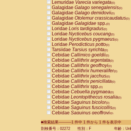
Lemuridae
Varecia variegata
(0)
Galagidae
Galago senegalensis
(0)
Galagidae
Galago demidovii
(0)
Galagidae
Otolemur crassicaudatus
(0)
Galagidae
Galagidae
spp.
(0)
Loridae
Loris tardigradus
(0)
Loridae
Nycticebus coucang
(0)
Loridae
Nycticebus pygmaeus
(0)
Loridae
Perodicticus potto
(0)
Tarsiidae
Tarsius syrichta
(0)
Cebidae
Callimico goeldii
(0)
Cebidae
Callithrix argentata
(0)
Cebidae
Callithrix geoffroyi
(0)
Cebidae
Callithrix humeralifer
(0)
Cebidae
Callithrix jacchus
(0)
Cebidae
Callithrix penicillata
(0)
Cebidae
Callithrix
spp.
(0)
Cebidae
Cebuella pygmaea
(0)
Cebidae
Leontopithecus rosalia
(0)
Cebidae
Saguinus bicolor
(0)
Cebidae
Saguinus fuscicollis
(0)
Cebidae
Saguinus geoffroyi
(0)
Cebidae
Saguinus imperator
(0)
■検索結果-----------1 件中 1 件から 1 件を表示中
Cebidae
Saguinus labiatus
(0)
Cebidae
Saguinus leucopus
剖検番号：02272
性別：F
年齢：Unk
(0)