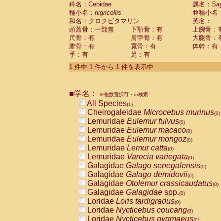
科名：Cebidae
Cebidae
Saguinus midas
属名：
Sa
(0)
種小名：
nigricollis
亜種小名
Cebidae
Saguinus mystax
(0)
和名：クロクビタマリン
英名：
Cebidae
Saguinus nigricollis
(1)
頭蓋骨：一部無
下顎骨：有
上腕骨：
Cebidae
Saguinus oedipus
(0)
尺骨：有
肩甲骨：有
大腿骨：
Cebidae
Saguinus weddelli
(0)
腓骨：有
寛骨：有
体幹：有
Cebidae
Saguinus
spp.
(0)
手：有
足：有
Cebidae
Aotus trivirgatus
(0)
Cebidae
Cebus albifrons
1 件中 1 件から 1 件を表示中
(0)
Cebidae
Cebus apella
(0)
Cebidae
Cebus capucinus
(0)
■学名：
Cebidae
Cebus nigrivittatus
※複数選択可・or検索
(0)
Cebidae
Cebus
spp.
All Species
(0)
(1)
Cebidae
Saimiri boliviensis
Cheirogaleidae
Microcebus murinus
(0)
(0)
Cebidae
Saimiri sciureus
Lemuridae
Eulemur fulvus
(0)
(0)
Atelidae
Alouatta caraya
Lemuridae
Eulemur macaco
(0)
(0)
Atelidae
Alouatta fusca
Lemuridae
Eulemur mongoz
(0)
(0)
Atelidae
Alouatta seniculus
Lemuridae
Lemur catta
(0)
(0)
Atelidae
Alouatta
spp.
Lemuridae
Varecia variegata
(0)
(0)
Atelidae
Ateles belzebuth
Galagidae
Galago senegalensis
(0)
(0)
Atelidae
Ateles geoffroyi
Galagidae
Galago demidovii
(0)
(0)
Atelidae
Ateles paniscus
Galagidae
Otolemur crassicaudatus
(0)
(0)
Atelidae
Ateles
spp.
Galagidae
Galagidae
spp.
(0)
(0)
Atelidae
Lagothrix lagothricha
Loridae
Loris tardigradus
(0)
(0)
Atelidae
Lagothrix lagothricha cana
Loridae
Nycticebus coucang
(0)
(0)
Pitheciidae
Cacajao calvus rubicundu
Loridae
Nycticebus pygmaeus
(0)