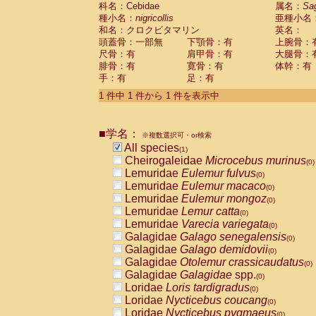
科名：Cebidae
Cebidae
Saguinus midas
属名：
Sa
(0)
種小名：
nigricollis
亜種小名
Cebidae
Saguinus mystax
(0)
和名：クロクビタマリン
英名：
Cebidae
Saguinus nigricollis
(1)
頭蓋骨：一部無
下顎骨：有
上腕骨：
Cebidae
Saguinus oedipus
(0)
尺骨：有
肩甲骨：有
大腿骨：
Cebidae
Saguinus weddelli
(0)
腓骨：有
寛骨：有
体幹：有
Cebidae
Saguinus
spp.
(0)
手：有
足：有
Cebidae
Aotus trivirgatus
(0)
Cebidae
Cebus albifrons
1 件中 1 件から 1 件を表示中
(0)
Cebidae
Cebus apella
(0)
Cebidae
Cebus capucinus
(0)
■学名：
Cebidae
Cebus nigrivittatus
※複数選択可・or検索
(0)
Cebidae
Cebus
spp.
All species
(0)
(1)
Cebidae
Saimiri boliviensis
Cheirogaleidae
Microcebus murinus
(0)
(0)
Cebidae
Saimiri sciureus
Lemuridae
Eulemur fulvus
(0)
(0)
Atelidae
Alouatta caraya
Lemuridae
Eulemur macaco
(0)
(0)
Atelidae
Alouatta fusca
Lemuridae
Eulemur mongoz
(0)
(0)
Atelidae
Alouatta seniculus
Lemuridae
Lemur catta
(0)
(0)
Atelidae
Alouatta
spp.
Lemuridae
Varecia variegata
(0)
(0)
Atelidae
Ateles belzebuth
Galagidae
Galago senegalensis
(0)
(0)
Atelidae
Ateles geoffroyi
Galagidae
Galago demidovii
(0)
(0)
Atelidae
Ateles paniscus
Galagidae
Otolemur crassicaudatus
(0)
(0)
Atelidae
Ateles
spp.
Galagidae
Galagidae
spp.
(0)
(0)
Atelidae
Lagothrix lagothricha
Loridae
Loris tardigradus
(0)
(0)
Atelidae
Lagothrix lagothricha cana
Loridae
Nycticebus coucang
(0)
(0)
Pitheciidae
Cacajao calvus rubicundu
Loridae
Nycticebus pygmaeus
(0)