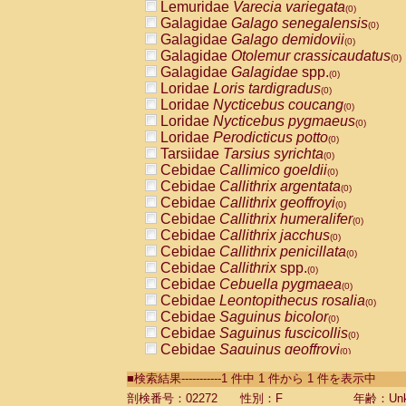
Lemuridae
Varecia variegata
(0)
Galagidae
Galago senegalensis
(0)
Galagidae
Galago demidovii
(0)
Galagidae
Otolemur crassicaudatus
(0)
Galagidae
Galagidae
spp.
(0)
Loridae
Loris tardigradus
(0)
Loridae
Nycticebus coucang
(0)
Loridae
Nycticebus pygmaeus
(0)
Loridae
Perodicticus potto
(0)
Tarsiidae
Tarsius syrichta
(0)
Cebidae
Callimico goeldii
(0)
Cebidae
Callithrix argentata
(0)
Cebidae
Callithrix geoffroyi
(0)
Cebidae
Callithrix humeralifer
(0)
Cebidae
Callithrix jacchus
(0)
Cebidae
Callithrix penicillata
(0)
Cebidae
Callithrix
spp.
(0)
Cebidae
Cebuella pygmaea
(0)
Cebidae
Leontopithecus rosalia
(0)
Cebidae
Saguinus bicolor
(0)
Cebidae
Saguinus fuscicollis
(0)
Cebidae
Saguinus geoffroyi
(0)
Cebidae
Saguinus imperator
(0)
■検索結果-----------1 件中 1 件から 1 件を表示中
Cebidae
Saguinus labiatus
(0)
Cebidae
Saguinus leucopus
剖検番号：02272
性別：F
年齢：Unk
(0)