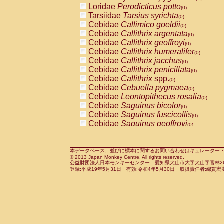
Pitheciidae
Callicebus cupreus
Loridae
Perodicticus potto
(0)
(0)
Pitheciidae
Callicebus donacophilus
Tarsiidae
Tarsius syrichta
(0
(0)
Pitheciidae
Callicebus moloch
Cebidae
Callimico goeldii
(0)
(0)
Pitheciidae
Callicebus torquatus
Cebidae
Callithrix argentata
(0)
(0)
Pitheciidae
Callicebus
spp.
Cebidae
Callithrix geoffroyi
(0)
(0)
Pitheciidae
Chiropotes satanas
Cebidae
Callithrix humeralifer
(0)
(0)
Pitheciidae
Pithecia monachus
Cebidae
Callithrix jacchus
(0)
(0)
Pitheciidae
Pithecia pithecia
Cebidae
Callithrix penicillata
(0)
(0)
Cercopithecidae
Cercocebus agilis
Cebidae
Callithrix
spp.
(0)
(0)
Cercopithecidae
Cercocebus galeritus
Cebidae
Cebuella pygmaea
(0)
Cercopithecidae
Cercocebus torquatu
Cebidae
Leontopithecus rosalia
(0)
Cercopithecidae
Cercocebus torquatus
Cebidae
Saguinus bicolor
(0)
Cercopithecidae
Cercocebus torquatu
Cebidae
Saguinus fuscicollis
(0)
Cercopithecidae
Cercocebus
hybrid
Cebidae
Saguinus geoffroyi
(0)
(0)
Cercopithecidae
Cercocebus
spp.
Cebidae
Saguinus imperator
(0)
(0)
Cercopithecidae
Lophocebus albigen
Cebidae
Saguinus labiatus
(0)
Cercopithecidae
Papio anubis
Cebidae
Saguinus leucopus
本データベース、並びに標本に関するお問い合わせはキュレーター・新宅勇太までお願い
(0)
(0)
© 2013 Japan Monkey Centre. All rights reserved.
Cercopithecidae
Papio cynocephalus
Cebidae
Saguinus midas
(
(0)
公益財団法人日本モンキーセンター 愛知県犬山市大字犬山字官林26番
Cercopithecidae
Papio hamadryas
Cebidae
Saguinus mystax
(0)
登録:平成19年5月31日 有効:令和4年5月30日 取扱責任者:綿貫宏
(0)
Cercopithecidae
Papio papio
Cebidae
Saguinus nigricollis
(0)
(1)
Cercopithecidae
Papio
spp.
Cebidae
Saguinus oedipus
(0)
(0)
Cercopithecidae
Mandrillus leucopha
Cebidae
Saguinus weddelli
(0)
Cercopithecidae
Mandrillus sphinx
Cebidae
Saguinus
spp.
(0)
(0)
Cercopithecidae
Theropithecus gelad
Cebidae
Aotus trivirgatus
(0)
Cercopithecidae
Macaca arctoides
Cebidae
Cebus albifrons
(0)
(0)