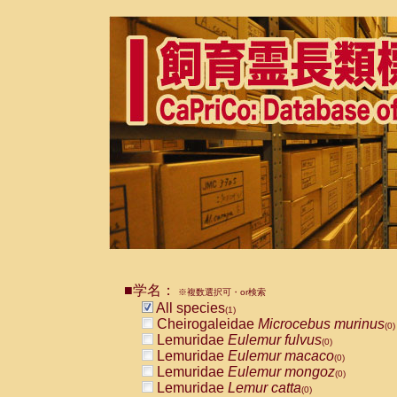
■学名：
※複数選択可・or検索
All species
(1)
Cheirogaleidae
Microcebus murinus
(0)
Lemuridae
Eulemur fulvus
(0)
Lemuridae
Eulemur macaco
(0)
Lemuridae
Eulemur mongoz
(0)
Lemuridae
Lemur catta
(0)