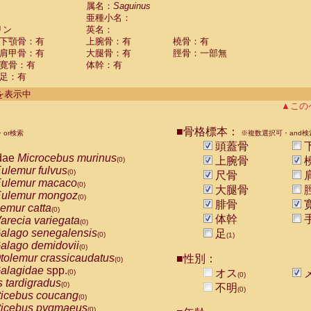
guinus midas
属名：
Saguinus
(0)
亜種小名：
guinus mystax
(0)
リン
英名：
uinus nigricollis
(1)
下顎骨：有
上腕骨：有
橈骨：有
guinus oedipus
(0)
肩甲骨：有
大腿骨：有
脛骨：一部無
uinus weddelli
(0)
寛骨：有
体幹：有
guinus
spp.
(0)
足：有
us trivirgatus
(0)
us albifrons
件を表示中
(0)
us apella
▲この
(0)
bus capucinus
(0)
us nigrivittatus
■骨格標本：
or検索
(0)
※複数選択可・and検
bus
spp.
頭蓋骨
(0)
miri boliviensis
dae
Microcebus murinus
(0)
上腕骨
(0)
miri sciureus
ulemur fulvus
(0)
(0)
尺骨
uatta caraya
ulemur macaco
(0)
(0)
大腿骨
uatta fusca
ulemur mongoz
(0)
(0)
腓骨
uatta seniculus
emur catta
(0)
(0)
uatta
spp.
体幹
arecia variegata
(0)
(0)
les belzebuth
alago senegalensis
足
(0)
(0)
(1)
les geoffroyi
alago demidovii
(0)
(0)
les paniscus
tolemur crassicaudatus
■性別：
(0)
(0)
les
spp.
alagidae
spp.
(0)
オス
(0)
(0)
othrix lagothricha
s tardigradus
(0)
(0)
不明
(0)
othrix lagothricha cana
ticebus coucang
(0)
(0)
Cacajao calvus rubicundus
ticebus pygmaeus
(0)
(0)