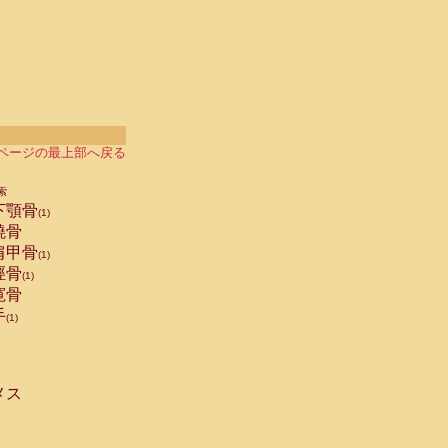
ページの最上部へ戻る
索
下顎骨
(1)
橈骨
肩甲骨
(1)
脛骨
(1)
寛骨
手
(1)
メス