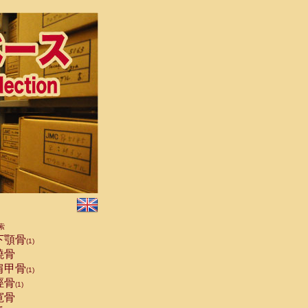
索
下顎骨
(1)
橈骨
肩甲骨
(1)
脛骨
(1)
寛骨