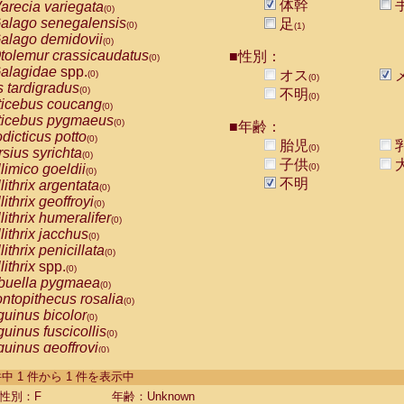
体幹
arecia variegata
(0)
alago senegalensis
足
(0)
(1)
alago demidovii
(0)
tolemur crassicaudatus
■性別：
(0)
alagidae
spp.
オス
(0)
(0)
s tardigradus
(0)
不明
(0)
ticebus coucang
(0)
ticebus pygmaeus
(0)
■年齢：
dicticus potto
(0)
胎児
(0)
rsius syrichta
(0)
子供
limico goeldii
(0)
(0)
不明
lithrix argentata
(0)
lithrix geoffroyi
(0)
lithrix humeralifer
(0)
lithrix jacchus
(0)
lithrix penicillata
(0)
lithrix
spp.
(0)
buella pygmaea
(0)
ntopithecus rosalia
(0)
uinus bicolor
(0)
uinus fuscicollis
(0)
uinus geoffroyi
(0)
uinus imperator
(0)
-1 件中 1 件から 1 件を表示中
uinus labiatus
(0)
guinus leucopus
性別：F
年齢：Unknown
(0)