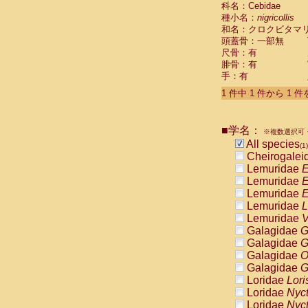
科名：Cebidae
Cebidae
Sa
種小名：
nigricollis
Cebidae
Sa
和名：クロクビタマ
Cebidae
Sag
頭蓋骨：一部無
Cebidae
Sa
尺骨：有
Cebidae
Sag
腓骨：有
Cebidae
Sa
手：有
Cebidae
Aot
Cebidae
Ceb
1 件中 1 件から 1 
Cebidae
Ceb
Cebidae
Ce
■学名：
Cebidae
Ceb
※複数選択可・
Cebidae
Ce
All species
(1)
Cebidae
Sai
Cheirogalei
Cebidae
Sai
Lemuridae
E
Atelidae
Alo
Lemuridae
E
Atelidae
Alo
Lemuridae
E
Atelidae
Alo
Lemuridae
L
Atelidae
Alo
Lemuridae
V
Atelidae
Ate
Galagidae
G
Atelidae
Ate
Galagidae
G
Atelidae
Ate
Galagidae
O
Atelidae
Ate
Galagidae
G
Atelidae
Lag
Loridae
Lori
Atelidae
Lag
Loridae
Nyc
Pitheciidae
Loridae
Nyc