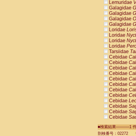
Lemuridae
V
Galagidae
G
Galagidae
G
Galagidae
O
Galagidae
G
Loridae
Lori
Loridae
Nyc
Loridae
Nyc
Loridae
Pero
Tarsiidae
Ta
Cebidae
Cal
Cebidae
Cal
Cebidae
Cal
Cebidae
Cal
Cebidae
Cal
Cebidae
Cal
Cebidae
Cal
Cebidae
Ce
Cebidae
Leo
Cebidae
Sag
Cebidae
Sag
Cebidae
Sag
Cebidae
Sag
■検索結果----------
Cebidae
Sag
Cebidae
Sa
剖検番号：02272