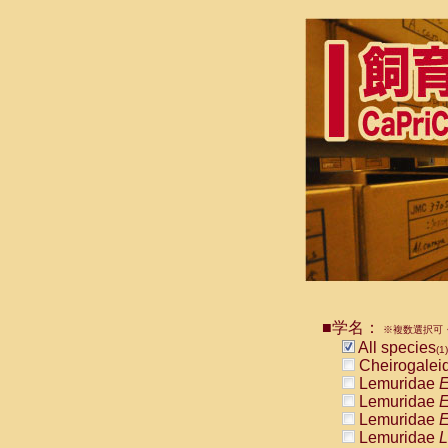
■学名：
※複数選択可・
All species
(1)
Cheirogalei
Lemuridae
E
Lemuridae
E
Lemuridae
E
Lemuridae
L