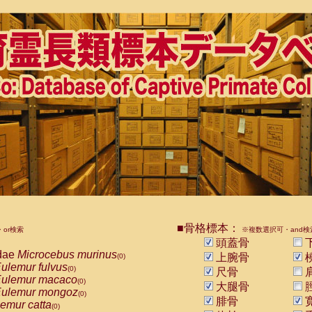
■骨格標本：
or検索
※複数選択可・and検
頭蓋骨
dae
Microcebus murinus
上腕骨
(0)
ulemur fulvus
(0)
尺骨
ulemur macaco
(0)
大腿骨
ulemur mongoz
(0)
腓骨
emur catta
(0)